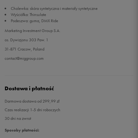
Cholewka: skóra syntetyczna i materiały syntetyczne
46
30,5 cm
Powiadom o dostępności
Wyściółka: Thinsulate
Podeszwa: guma, DMX Ride
47
31 cm
Powiadom o dostępności
Marketing Investment Group S.A.
os. Dywizjonu 303 Paw. 1
31-871 Cracow, Poland
contact@miggroup.com
Dostawa i płatność
Darmowa dostawa od 299,99 zł
Czas realizacji 1-5 dni roboczych
30 dni na zwrot
Sposoby płatności: