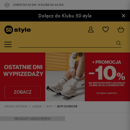
ZWROT DO 30 DNI. W KLUBIE DO 60 DNI.
×
Dołącz do Klubu 50 style
STRONA GŁÓWNA
MĘSKIE
BUTY
BUTY OUTDOOR
PRODUKT NIEDOSTĘPNY