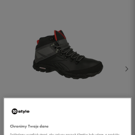
1/4
Chronimy Twoje dane
Dokładamy wszelkich starań, aby zakupy naszych Klientów były udane, a produkty,