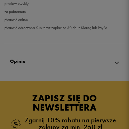
przelew zwykły
za pobraniem
płatność online
płatność odroczona Kup teraz zapłać za 30 dni z Klarną lub PayPo
Opinie
Produkt nie posiada recenzji
ZAPISZ SIĘ DO
NEWSLETTERA
Zgarnij 10% rabatu na pierwsze
zakupy za min. 250 zł