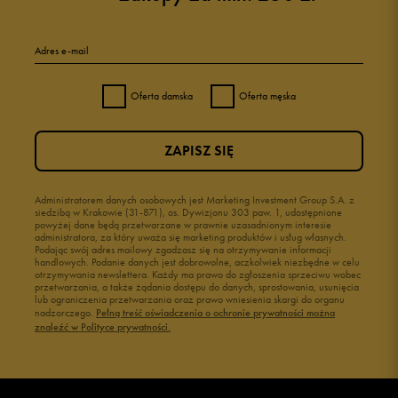
Adres e-mail
Oferta damska
Oferta męska
ZAPISZ SIĘ
Administratorem danych osobowych jest Marketing Investment Group S.A. z
siedzibą w Krakowie (31-871), os. Dywizjonu 303 paw. 1, udostępnione
powyżej dane będą przetwarzane w prawnie uzasadnionym interesie
administratora, za który uważa się marketing produktów i usług własnych.
Podając swój adres mailowy zgadzasz się na otrzymywanie informacji
handlowych. Podanie danych jest dobrowolne, aczkolwiek niezbędne w celu
otrzymywania newslettera. Każdy ma prawo do zgłoszenia sprzeciwu wobec
przetwarzania, a także żądania dostępu do danych, sprostowania, usunięcia
lub ograniczenia przetwarzania oraz prawo wniesienia skargi do organu
nadzorczego.
Pełną treść oświadczenia o ochronie prywatności można
znaleźć w Polityce prywatności.