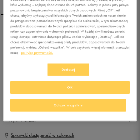
które wybierają – najlepiej dopasowane do ich potrzeb. Robimy to jednak przy pełnym
poszanowaniu bezpieczeństwa wszystkich danych osobowych. Kliknij „OK”, jeśli
chcesz, abyśmy wykorzystywali informacje o Twoich zachowaniach na naszej stronie
do przygotowania personalizowanych specjalnie dla Ciebie treści, w tym rekomendacji
produktów dopasowanych do Twoich potrzeb i zainteresowań, spersonalizowanych
REEBOK TRAIL CHASER
reklam czy zapamiętywanie wybranych preferencji. W każdej chwili możesz zmienić
MID
swoją decyzję i ustawienia dotyczące plików cookie wybierając „Dostosuj”. Jeśli nie
chcesz otrzymywać spersonalizowanej oferty produktów, dopasowanych do Twoich
preferencji, wybierz „Odrzuć wszystkie”. W celu uzyskania więcej informacji, przeczytaj
0.0
(
0
)
naszą
politykę prywatności.
0
zł
z Vat
+ 0 PKT W
KLUBIE 50 STYLE
Dostosuj
OK
Produkt niedostępny
Odrzuć wszystkie
Jeśli artykuł będzie ponownie dostępny, otrzymasz od nas powiadomienie.
Wybierz rozmiar
Sprawdź dostępność w salonach
Rozmiary EU
Rozmiary US