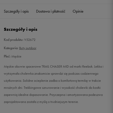
40,5
26 cm
Powiadom o dostępności
Szczegóły i opis
Dostawa i płatność
Opinie
41
26,5 cm
Powiadom o dostępności
Szczegóły i opis
42
27 cm
Powiadom o dostępności
Kod produktu:
V52672
42,5
27,5 cm
Powiadom o dostępności
Kategoria:
Buty outdoor
Płeć:
Męskie
43
28 cm
Powiadom o dostępności
Męskie obuwie spacerowe TRAIL CHASER MID od marki Reebok. Lekka i
44
28,5 cm
Powiadom o dostępności
wytrzymała cholewka znakomicie sprawdzi się podczas codziennego
użytkowania. Solidne ocieplenie zadba o komfortową termikę w trakcie
44,5
29 cm
Powiadom o dostępności
mroźnych dni. Trekkingowe sznurowanie i wysokość cholewki do kostki
zapewnią idealne dopasowanie. Przyczepna i amortyzowana podeszwa
45
29,5 cm
Powiadom o dostępności
zaprojektowana została z myślą o trudniejszym terenie.
45,5
30 cm
Powiadom o dostępności