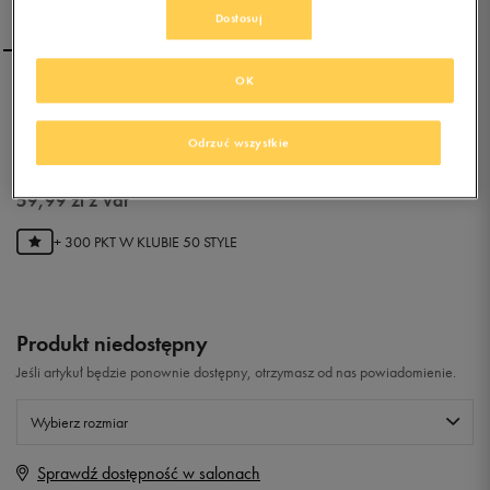
Dostosuj
OK
REEBOK VENTUREFLEX
Odrzuć wszystkie
0.0
(
0
)
59,99
zł
z Vat
+ 300 PKT W
KLUBIE 50 STYLE
Produkt niedostępny
Jeśli artykuł będzie ponownie dostępny, otrzymasz od nas powiadomienie.
Wybierz rozmiar
Sprawdź dostępność w salonach
Rozmiary EU
Rozmiary US