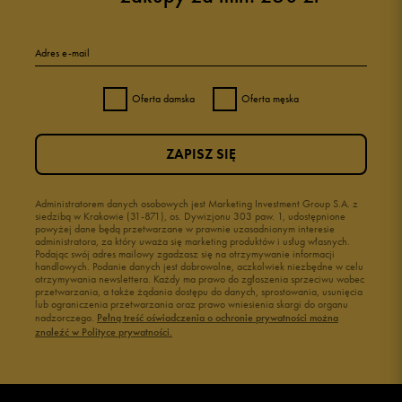
Adres e-mail
Oferta damska
Oferta męska
ZAPISZ SIĘ
Administratorem danych osobowych jest Marketing Investment Group S.A. z
siedzibą w Krakowie (31-871), os. Dywizjonu 303 paw. 1, udostępnione
powyżej dane będą przetwarzane w prawnie uzasadnionym interesie
administratora, za który uważa się marketing produktów i usług własnych.
Podając swój adres mailowy zgadzasz się na otrzymywanie informacji
handlowych. Podanie danych jest dobrowolne, aczkolwiek niezbędne w celu
otrzymywania newslettera. Każdy ma prawo do zgłoszenia sprzeciwu wobec
przetwarzania, a także żądania dostępu do danych, sprostowania, usunięcia
lub ograniczenia przetwarzania oraz prawo wniesienia skargi do organu
nadzorczego.
Pełną treść oświadczenia o ochronie prywatności można
znaleźć w Polityce prywatności.