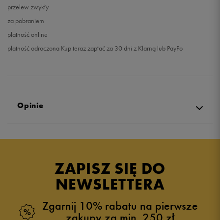
przelew zwykły
za pobraniem
płatność online
płatność odroczona Kup teraz zapłać za 30 dni z Klarną lub PayPo
Opinie
Produkt nie posiada recenzji
ZAPISZ SIĘ DO
NEWSLETTERA
Zgarnij 10% rabatu na pierwsze
zakupy za min. 250 zł