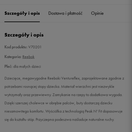
27
16,5 cm
Powiadom o dostępności
Szczegóły i opis
Dostawa i płatność
Opinie
27,5
17 cm
Powiadom o dostępności
Szczegóły i opis
28
17,5 cm
Powiadom o dostępności
Kod produktu:
V70201
29
18 cm
Powiadom o dostępności
Kategoria:
Reebok
Płeć:
dla małych dzieci
30
18,5 cm
Powiadom o dostępności
Dziecięce, megawygodne Reeboki Ventureflex, zaprojektowane zgodnie z
30,5
19 cm
Powiadom o dostępności
potrzebami rosnącej stopy dziecka. Materiał wierzchni jest niezwykle
wytrzymały oraz przewiewny. Zamykanie na rzepy to dodatkowa wygoda.
31
19,5 cm
Powiadom o dostępności
Dzięki szerszej cholewce w obrębie palców, buty dostarczą dziecku
niesamowitego komfortu. Wyściółka z technologią Peak N' Fit dopasowuje
31,5
20 cm
Powiadom o dostępności
się do kształtu stóp. Przyczepna podeszwa naśladuje naturalne ruchy.
32
20,5 cm
Powiadom o dostępności