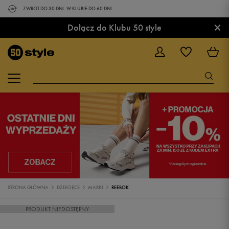
ZWROT DO 30 DNI. W KLUBIE DO 60 DNI.
×
Dołącz do Klubu 50 style
STRONA GŁÓWNA
DZIECIĘCE
MARKI
REEBOK
PRODUKT NIEDOSTĘPNY