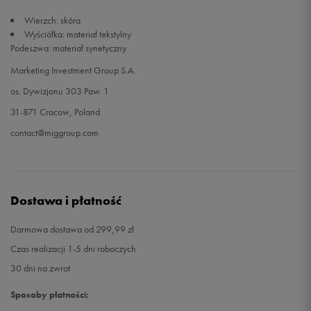
Wierzch: skóra
32,5
21 cm
Powiadom o dostępności
Wyściółka: materiał tekstylny
Podeszwa: materiał synetyczny
33
21,5 cm
Powiadom o dostępności
Marketing Investment Group S.A.
os. Dywizjonu 303 Paw. 1
34
22 cm
Powiadom o dostępności
31-871 Cracow, Poland
contact@miggroup.com
Dostawa i płatność
Darmowa dostawa od 299,99 zł
Czas realizacji 1-5 dni roboczych
30 dni na zwrot
Sposoby płatności: