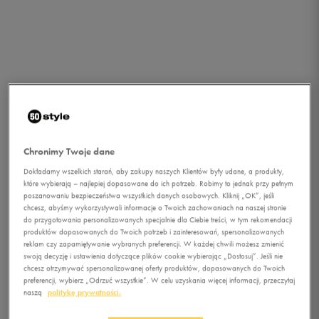
Chronimy Twoje dane
Dokładamy wszelkich starań, aby zakupy naszych Klientów były udane, a produkty,
które wybierają – najlepiej dopasowane do ich potrzeb. Robimy to jednak przy pełnym
poszanowaniu bezpieczeństwa wszystkich danych osobowych. Kliknij „OK”, jeśli
chcesz, abyśmy wykorzystywali informacje o Twoich zachowaniach na naszej stronie
do przygotowania personalizowanych specjalnie dla Ciebie treści, w tym rekomendacji
produktów dopasowanych do Twoich potrzeb i zainteresowań, spersonalizowanych
reklam czy zapamiętywanie wybranych preferencji. W każdej chwili możesz zmienić
swoją decyzję i ustawienia dotyczące plików cookie wybierając „Dostosuj”. Jeśli nie
chcesz otrzymywać spersonalizowanej oferty produktów, dopasowanych do Twoich
1/3
preferencji, wybierz „Odrzuć wszystkie”. W celu uzyskania więcej informacji, przeczytaj
naszą
politykę prywatności.