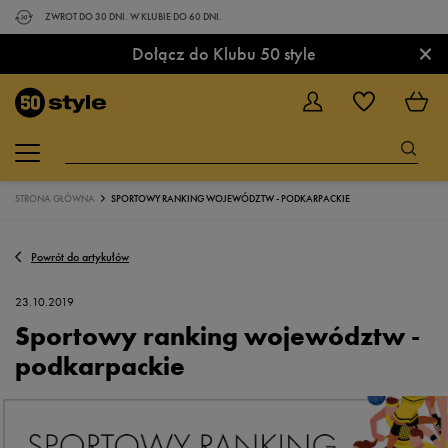
ZWROT DO 30 DNI. W KLUBIE DO 60 DNI.
×
Dołącz do Klubu 50 style
STRONA GŁÓWNA
SPORTOWY RANKING WOJEWÓDZTW - PODKARPACKIE
Powrót do artykułów
23.10.2019
Sportowy ranking województw -
podkarpackie