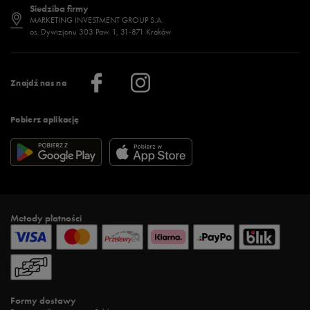
Siedziba firmy
Jak wybrać buty na zimę?
Stylizacje damskie
Sklepy stacjonarne
MARKETING INVESTMENT GROUP S.A.
os. Dywizjonu 303 Paw. 1, 31-871 Kraków
Więcej >
Klub 50 style
Regulamin sklepu 50 style
Praca
Regulamin aplikacji 50 style
Informacje o firmie
Więcej regulaminów >
Znajdź nas na
Pobierz aplikację
Metody płatności
Formy dostawy