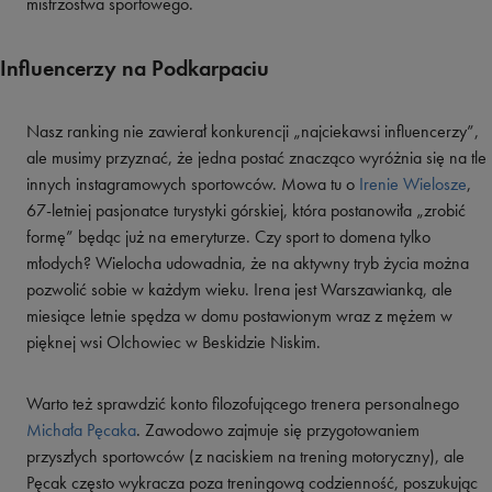
mistrzostwa sportowego.
Influencerzy na Podkarpaciu
Nasz ranking nie zawierał konkurencji „najciekawsi influencerzy”,
ale musimy przyznać, że jedna postać znacząco wyróżnia się na tle
innych instagramowych sportowców. Mowa tu o
Irenie Wielosze
,
67-letniej pasjonatce turystyki górskiej, która postanowiła „zrobić
formę” będąc już na emeryturze. Czy sport to domena tylko
młodych? Wielocha udowadnia, że na aktywny tryb życia można
pozwolić sobie w każdym wieku. Irena jest Warszawianką, ale
miesiące letnie spędza w domu postawionym wraz z mężem w
pięknej wsi Olchowiec w Beskidzie Niskim.
Warto też sprawdzić konto filozofującego trenera personalnego
Michała Pęcaka
. Zawodowo zajmuje się przygotowaniem
przyszłych sportowców (z naciskiem na trening motoryczny), ale
Pęcak często wykracza poza treningową codzienność, poszukując