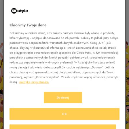
w
sportowym rankingu województw
.
Chronimy Twoje dane
Dokładamy wszelkich starań, aby zakupy naszych Klientów były udane, a produkty,
które wybierają – najlepiej dopasowane do ich potrzeb. Robimy to jednak przy pełnym
poszanowaniu bezpieczeństwa wszystkich danych osobowych. Kliknij „OK”, jeśli
chcesz, abyśmy wykorzystywali informacje o Twoich zachowaniach na naszej stronie
do przygotowania personalizowanych specjalnie dla Ciebie treści, w tym rekomendacji
produktów dopasowanych do Twoich potrzeb i zainteresowań, spersonalizowanych
reklam czy zapamiętywanie wybranych preferencji. W każdej chwili możesz zmienić
swoją decyzję i ustawienia dotyczące plików cookie wybierając „Dostosuj”. Jeśli nie
chcesz otrzymywać spersonalizowanej oferty produktów, dopasowanych do Twoich
preferencji, wybierz „Odrzuć wszystkie”. W celu uzyskania więcej informacji, przeczytaj
naszą
politykę prywatności.
Dostosuj
OK