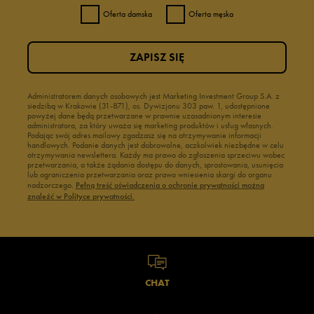
Oferta damska
Oferta męska
ZAPISZ SIĘ
Administratorem danych osobowych jest Marketing Investment Group S.A. z
siedzibą w Krakowie (31-871), os. Dywizjonu 303 paw. 1, udostępnione
powyżej dane będą przetwarzane w prawnie uzasadnionym interesie
administratora, za który uważa się marketing produktów i usług własnych.
Podając swój adres mailowy zgadzasz się na otrzymywanie informacji
handlowych. Podanie danych jest dobrowolne, aczkolwiek niezbędne w celu
otrzymywania newslettera. Każdy ma prawo do zgłoszenia sprzeciwu wobec
przetwarzania, a także żądania dostępu do danych, sprostowania, usunięcia
lub ograniczenia przetwarzania oraz prawo wniesienia skargi do organu
nadzorczego.
Pełną treść oświadczenia o ochronie prywatności można
znaleźć w Polityce prywatności.
CHAT