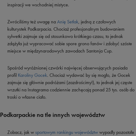
inspiracji we wschodniej mistyce.
Zwróciliśmy też uwagę na
Anię Setlak
, jedną z czołowych
kulturystek Podkarpacia. Chociaż profesjonalnym budowaniem
sylwetki zajmuje się od stosunkowo krótkiego czasu, to jednak
zdążyła już wypracować sobie spore grono fanów i zdobyć szóste
miejsce w międzynarodowych zawodach Santonja Cup.
Spośród wyróżnionej czwórki najwięcej obserwujących posiada
profil
Karoliny Gocek
. Chociaż wydawać by się mogło, że Gocek
zajmuje się głównie podróżami (zazdrościmy!), to jednak jej częste
wrzutki na Instagrama codziennie zachęcają ponad 25 tys. osób do
troski o własne ciało.
Podkarpackie na tle innych województw
Zobacz, jak w
sportowym rankingu województw
wypadły pozostałe