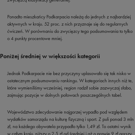
Ponadto mieszkańcy Podkarpacia należą do jednych z najbardziej
aktywnych w kraju. 52 proc. z nich przyznaje się do regularnych
ćwiczeń. W porównaniu do zwycięzcy tego podsumowania to tylko
o 4 punkty procentowe mniej.
Poniżej średniej w większości kategorii
Jednak Podkarpacie nie bez przyczyny uplasowało się tak nisko w
ostatecznym podsumowaniu rankingu. W kategoriach innych niż te,
które wymieniliśmy wcześniej, region radził sobie zazwyczaj słabo,
zajmując pozycje w dolnych połowach poszczególnych tabel.
Województwo zdecydowanie najgorzej wypadło pod względem
wydatków samorządu na kulturę fizyczną i sport. Z puli ponad 3 mln
zł, na każdego obywatela przypadło tylko 1,49 zł. To ostatni wynik
w całym kraju, niższy o 2,5 zł od średniej i aż o prawie 9 zł gorszy