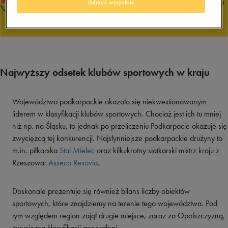
Odrzuć wszystkie
Najwyższy odsetek klubów sportowych w kraju
Województwo podkarpackie okazało się niekwestionowanym
liderem w klasyfikacji klubów sportowych. Chociaż jest ich tu mniej
niż np. na Śląsku, to jednak po przeliczeniu Podkarpacie okazuje się
zwycięzcą tej konkurencji. Najsłynniejsze podkarpackie drużyny to
m.in. piłkarska
Stal Mielec
oraz kilkukrotny siatkarski mistrz kraju z
Rzeszowa:
Asseco Resovia
.
Doskonale prezentuje się również bilans liczby obiektów
sportowych, które znajdziemy na terenie tego województwa. Pod
tym względem region zajął drugie miejsce, zaraz za Opolszczyzną,
zwycięzcą klasyfikacji generalnej.