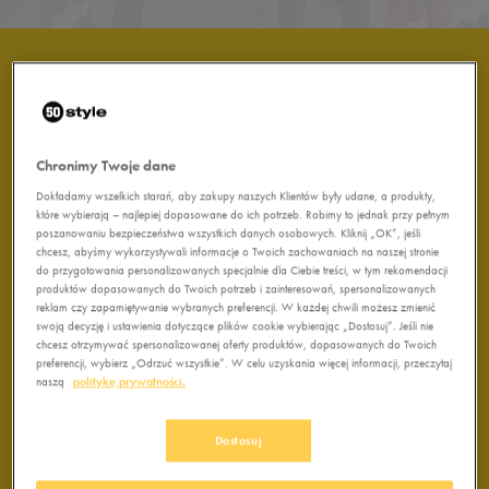
Chronimy Twoje dane
Dokładamy wszelkich starań, aby zakupy naszych Klientów były udane, a produkty,
#Whatevertheweather
które wybierają – najlepiej dopasowane do ich potrzeb. Robimy to jednak przy pełnym
Pogoda bywa zmienna, ale nie z 50 style. Nastrój się
poszanowaniu bezpieczeństwa wszystkich danych osobowych. Kliknij „OK”, jeśli
pozytywnie i spędź najlepsze chwile ze znajomymi niezależnie
chcesz, abyśmy wykorzystywali informacje o Twoich zachowaniach na naszej stronie
od pogody, bo nie ważne gdzie, ważne z kim :) Wiosenny
do przygotowania personalizowanych specjalnie dla Ciebie treści, w tym rekomendacji
deszcz? Nie zaskoczy. Gorące słońce? Tylko poprawi humor.
produktów dopasowanych do Twoich potrzeb i zainteresowań, spersonalizowanych
Sprawdź nowości od Umbro, adidas, Nike i Puma.
reklam czy zapamiętywanie wybranych preferencji. W każdej chwili możesz zmienić
swoją decyzję i ustawienia dotyczące plików cookie wybierając „Dostosuj”. Jeśli nie
chcesz otrzymywać spersonalizowanej oferty produktów, dopasowanych do Twoich
preferencji, wybierz „Odrzuć wszystkie”. W celu uzyskania więcej informacji, przeczytaj
naszą
politykę prywatności.
ZOBACZ KOLEKCJĘ
Dostosuj