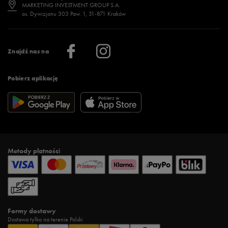
Jak wybrać buty na zimę?
Stylizacje damskie
Sklepy stacjonarne
MARKETING INVESTMENT GROUP S.A.
os. Dywizjonu 303 Paw. 1, 31-871 Kraków
Więcej >
Klub 50 style
Regulamin sklepu 50 style
Praca
Regulamin aplikacji 50 style
Informacje o firmie
Więcej regulaminów >
Znajdź nas na
Pobierz aplikację
Metody płatności
Formy dostawy
Dostawa tylko na terenie Polski