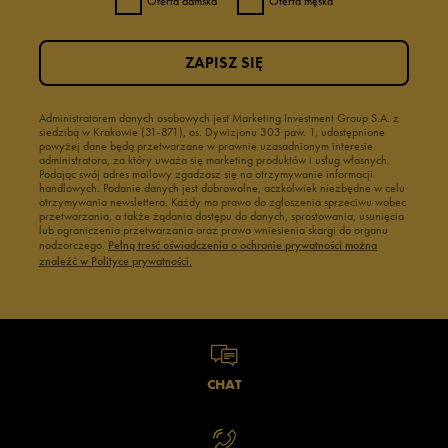
Oferta damska
Oferta męska
ZAPISZ SIĘ
Administratorem danych osobowych jest Marketing Investment Group S.A. z
siedzibą w Krakowie (31-871), os. Dywizjonu 303 paw. 1, udostępnione
powyżej dane będą przetwarzane w prawnie uzasadnionym interesie
administratora, za który uważa się marketing produktów i usług własnych.
Podając swój adres mailowy zgadzasz się na otrzymywanie informacji
handlowych. Podanie danych jest dobrowolne, aczkolwiek niezbędne w celu
otrzymywania newslettera. Każdy ma prawo do zgłoszenia sprzeciwu wobec
przetwarzania, a także żądania dostępu do danych, sprostowania, usunięcia
lub ograniczenia przetwarzania oraz prawo wniesienia skargi do organu
nadzorczego.
Pełną treść oświadczenia o ochronie prywatności można
znaleźć w Polityce prywatności.
CHAT