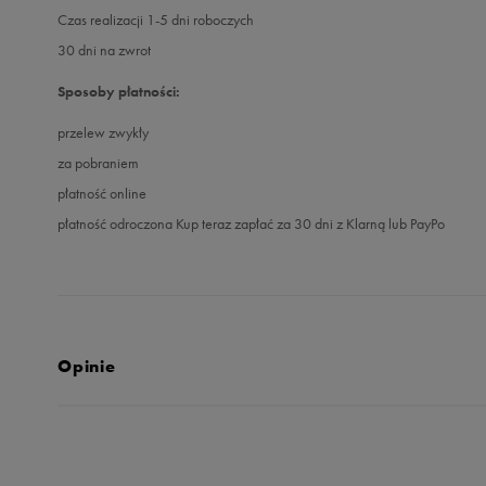
Czas realizacji 1-5 dni roboczych
30 dni na zwrot
Sposoby płatności:
przelew zwykły
za pobraniem
płatność online
płatność odroczona Kup teraz zapłać za 30 dni z Klarną lub PayPo
Opinie
Produkt nie posia