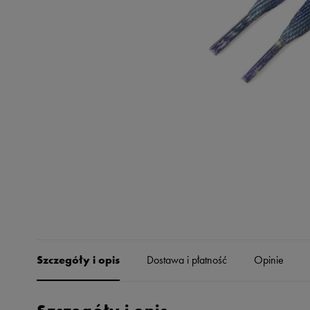
Skechers
Timberland
Umbro
Under Armour
Up8
U.S. Polo ASSN.
Vans
Szczegóły i opis
Dostawa i płatność
Opinie