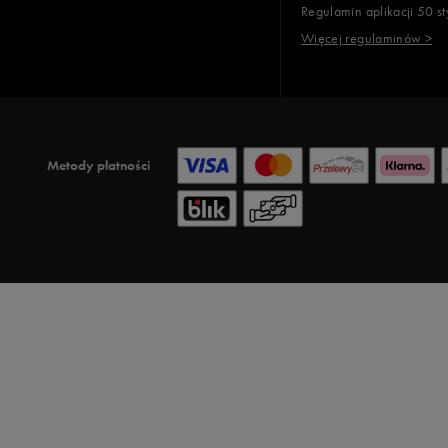
Regulamin aplikacji 50 st
Więcej regulaminów >
Metody płatności