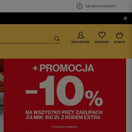
CENTRUM POMOCY
×
MOJE KONTO
SCHOWEK
KOSZYK
BUTY DLA CHŁOPCA
BUTY DLA DZIEWCZYNKI
0-4 lat
0-4 lat
4-8 lat
4-8 lat
9-16 lat
9-16 lat