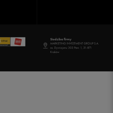
Siedziba firmy
MARKETING INVESTMENT GROUP S.A.
os. Dywizjonu 303 Paw. 1, 31-871
Kraków