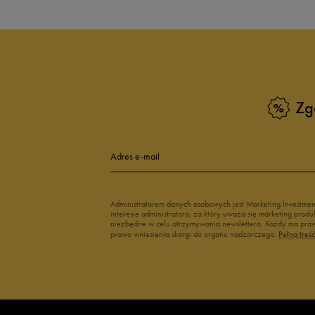
Zg
Adres e-mail
Administratorem danych osobowych jest Marketing Investme
interesie administratora, za który uważa się marketing pro
niezbędne w celu otrzymywania newslettera. Każdy ma prawo
prawo wniesienia skargi do organu nadzorczego.
Pełną treś