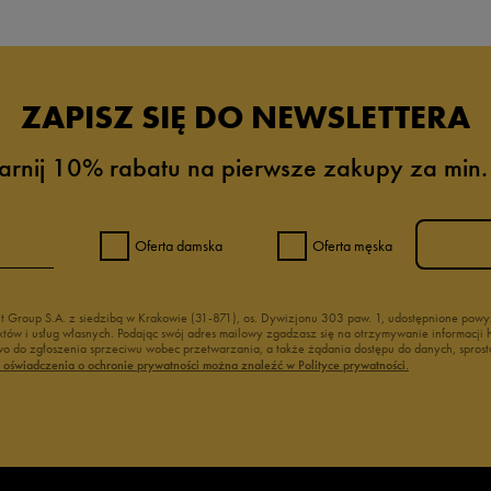
ZAPISZ SIĘ DO NEWSLETTERA
arnij 10% rabatu na pierwsze zakupy za min.
Oferta damska
Oferta męska
nt Group S.A. z siedzibą w Krakowie (31-871), os. Dywizjonu 303 paw. 1, udostępnione po
duktów i usług własnych. Podając swój adres mailowy zgadzasz się na otrzymywanie informacj
 do zgłoszenia sprzeciwu wobec przetwarzania, a także żądania dostępu do danych, sprost
ć oświadczenia o ochronie prywatności można znaleźć w Polityce prywatności.