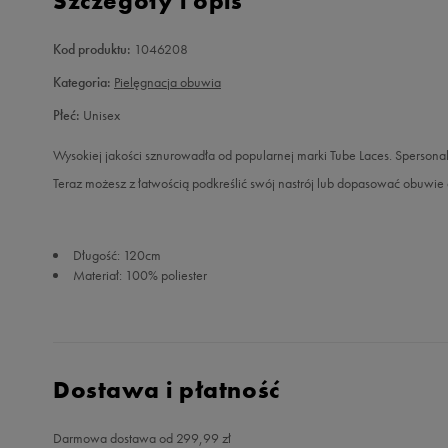
Szczegóły i opis
Kod produktu:
1046208
Kategoria:
Pielęgnacja obuwia
Płeć:
Unisex
Wysokiej jakości sznurowadła od popularnej marki Tube Laces. Spersonal
Teraz możesz z łatwością podkreślić swój nastrój lub dopasować obuwie 
Długość: 120cm
Materiał: 100% poliester
Dostawa i płatność
Darmowa dostawa od 299,99 zł