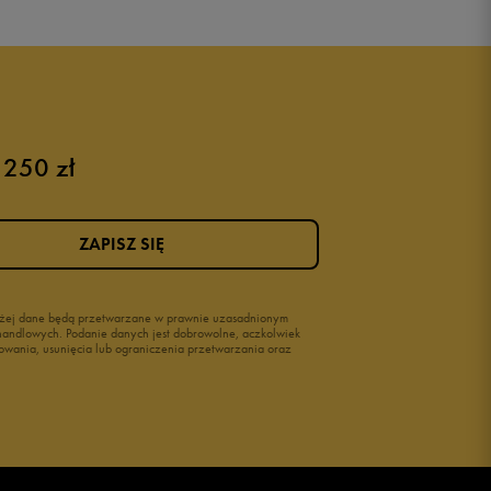
 250 zł
ZAPISZ SIĘ
wyżej dane będą przetwarzane w prawnie uzasadnionym
i handlowych. Podanie danych jest dobrowolne, aczkolwiek
owania, usunięcia lub ograniczenia przetwarzania oraz