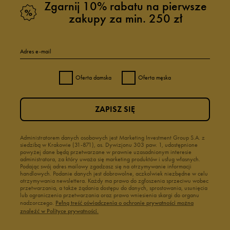
Zgarnij 10% rabatu na pierwsze
zakupy za min. 250 zł
Adres e-mail
Oferta damska
Oferta męska
ZAPISZ SIĘ
Administratorem danych osobowych jest Marketing Investment Group S.A. z
siedzibą w Krakowie (31-871), os. Dywizjonu 303 paw. 1, udostępnione
powyżej dane będą przetwarzane w prawnie uzasadnionym interesie
administratora, za który uważa się marketing produktów i usług własnych.
Podając swój adres mailowy zgadzasz się na otrzymywanie informacji
handlowych. Podanie danych jest dobrowolne, aczkolwiek niezbędne w celu
otrzymywania newslettera. Każdy ma prawo do zgłoszenia sprzeciwu wobec
przetwarzania, a także żądania dostępu do danych, sprostowania, usunięcia
lub ograniczenia przetwarzania oraz prawo wniesienia skargi do organu
nadzorczego.
Pełną treść oświadczenia o ochronie prywatności można
znaleźć w Polityce prywatności.