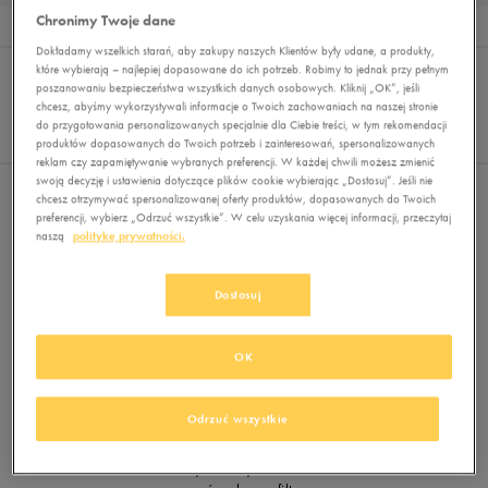
Chronimy Twoje dane
Wyników
0
Dokładamy wszelkich starań, aby zakupy naszych Klientów były udane, a produkty,
Sortuj:
FILTRUJ
(2)
które wybierają – najlepiej dopasowane do ich potrzeb. Robimy to jednak przy pełnym
REKOMENDOWANE
poszanowaniu bezpieczeństwa wszystkich danych osobowych. Kliknij „OK”, jeśli
Pokaż
chcesz, abyśmy wykorzystywali informacje o Twoich zachowaniach na naszej stronie
60
do przygotowania personalizowanych specjalnie dla Ciebie treści, w tym rekomendacji
produktów dopasowanych do Twoich potrzeb i zainteresowań, spersonalizowanych
z 0
reklam czy zapamiętywanie wybranych preferencji. W każdej chwili możesz zmienić
swoją decyzję i ustawienia dotyczące plików cookie wybierając „Dostosuj”. Jeśli nie
chcesz otrzymywać spersonalizowanej oferty produktów, dopasowanych do Twoich
Wybrane filtry:
UMBRO
POMARAŃCZOWY
preferencji, wybierz „Odrzuć wszystkie”. W celu uzyskania więcej informacji, przeczytaj
naszą
politykę prywatności.
Wyczyść filtry
Dostosuj
OK
Odrzuć wszystkie
Brak produktów do wyświetlenia
Zmień kryteria wyszukiwania lub