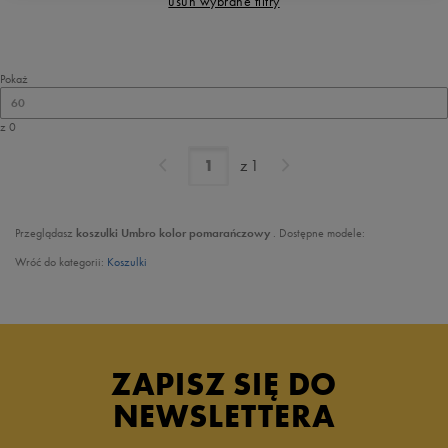
usuń wybrane filtry
Pokaż
60
z 0
z
1
Przeglądasz
koszulki Umbro kolor pomarańczowy
. Dostępne modele:
Wróć do kategorii:
Koszulki
ZAPISZ SIĘ DO
NEWSLETTERA