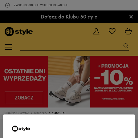
ZWROT DO 30 DNI. W KLUBIE DO 60 DNI.
×
Dołącz do Klubu 50 style
STRONA GŁÓWNA
UBRANIA
KOSZULKI
KOSZULKI, T-SHIRTY UMBRO KOLOR
POMARAŃCZOWY