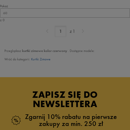
Pokaż
60
z 0
z
1
Przeglądasz
kurtki zimowe
kolor czerwony
. Dostępne modele:
Wróć do kategorii:
Kurtki Zimowe
ZAPISZ SIĘ DO
NEWSLETTERA
Zgarnij 10% rabatu na pierwsze
zakupy za min. 250 zł