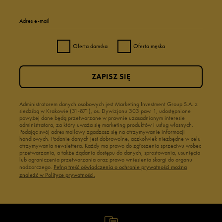
Adres e-mail
Oferta damska
Oferta męska
ZAPISZ SIĘ
Administratorem danych osobowych jest Marketing Investment Group S.A. z
siedzibą w Krakowie (31-871), os. Dywizjonu 303 paw. 1, udostępnione
powyżej dane będą przetwarzane w prawnie uzasadnionym interesie
administratora, za który uważa się marketing produktów i usług własnych.
Podając swój adres mailowy zgadzasz się na otrzymywanie informacji
handlowych. Podanie danych jest dobrowolne, aczkolwiek niezbędne w celu
otrzymywania newslettera. Każdy ma prawo do zgłoszenia sprzeciwu wobec
przetwarzania, a także żądania dostępu do danych, sprostowania, usunięcia
lub ograniczenia przetwarzania oraz prawo wniesienia skargi do organu
nadzorczego.
Pełną treść oświadczenia o ochronie prywatności można
znaleźć w Polityce prywatności.