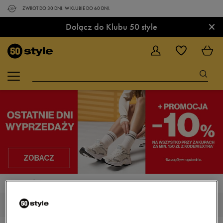
ZWROT DO 30 DNI. W KLUBIE DO 60 DNI.
×
Dołącz do Klubu 50 style
STRONA GŁÓWNA
UBRANIA
KURTKI ZIMOWE
KURTKI ZIMOWE KOLOR CZERWONY