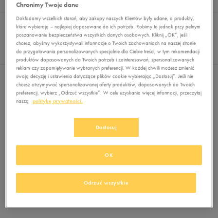
Wyników
0
Chronimy Twoje dane
Sortuj:
Dokładamy wszelkich starań, aby zakupy naszych Klientów były udane, a produkty,
FILTRUJ
(1)
REKOMENDOWANE
które wybierają – najlepiej dopasowane do ich potrzeb. Robimy to jednak przy pełnym
Pokaż
poszanowaniu bezpieczeństwa wszystkich danych osobowych. Kliknij „OK”, jeśli
chcesz, abyśmy wykorzystywali informacje o Twoich zachowaniach na naszej stronie
60
do przygotowania personalizowanych specjalnie dla Ciebie treści, w tym rekomendacji
z 0
produktów dopasowanych do Twoich potrzeb i zainteresowań, spersonalizowanych
reklam czy zapamiętywanie wybranych preferencji. W każdej chwili możesz zmienić
swoją decyzję i ustawienia dotyczące plików cookie wybierając „Dostosuj”. Jeśli nie
Wybrane filtry:
CZERWONY
Wyczyść filtry
chcesz otrzymywać spersonalizowanej oferty produktów, dopasowanych do Twoich
preferencji, wybierz „Odrzuć wszystkie”. W celu uzyskania więcej informacji, przeczytaj
naszą
politykę prywatności.
Dostosuj
OK
Brak produktów do wyświetlenia
Zmień kryteria wyszukiwania lub
Odrzuć wszystkie
usuń wybrane filtry