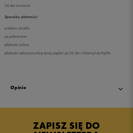
30 dni na zwrot
Sposoby płatności:
przelew zwykły
za pobraniem
płatność online
płatność odroczona Kup teraz zapłać za 30 dni z Klarną lub PayPo
Opinie
4.8
opinii klientów
14
z całego okresu
ZAPISZ SIĘ DO
zebranych i zweryfikowanych przez