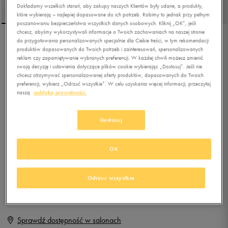
Dokładamy wszelkich starań, aby zakupy naszych Klientów były udane, a produkty,
które wybierają – najlepiej dopasowane do ich potrzeb. Robimy to jednak przy pełnym
poszanowaniu bezpieczeństwa wszystkich danych osobowych. Kliknij „OK”, jeśli
chcesz, abyśmy wykorzystywali informacje o Twoich zachowaniach na naszej stronie
do przygotowania personalizowanych specjalnie dla Ciebie treści, w tym rekomendacji
UMBRO BEZRĘKAWNIK
produktów dopasowanych do Twoich potrzeb i zainteresowań, spersonalizowanych
OBUTI
reklam czy zapamiętywanie wybranych preferencji. W każdej chwili możesz zmienić
swoją decyzję i ustawienia dotyczące plików cookie wybierając „Dostosuj”. Jeśli nie
chcesz otrzymywać spersonalizowanej oferty produktów, dopasowanych do Twoich
4.8
(
14
)
preferencji, wybierz „Odrzuć wszystkie”. W celu uzyskania więcej informacji, przeczytaj
99,99
zł
z Vat
naszą
politykę prywatności.
+ 500 PKT W
KLUBIE 50 STYLE
Dostosuj
OK
Produkt niedostępny
Jeśli artykuł będzie ponownie dostępny, otrzymasz od nas powiadomienie.
Odrzuć wszystkie
Wybierz rozmiar
Sprawdź dostępność w salonach
M
Powiadom o dostępności