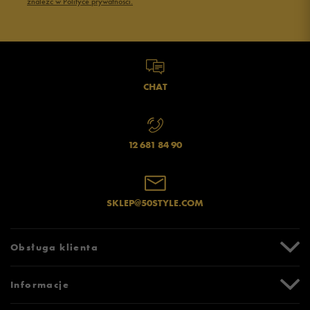
znaleźć w Polityce prywatności.
zawyżony
zgodny
zaniżony
Szerokość
Liczba głosów: 11
wąski
standardowy
szeroki
CHAT
Jak zbieramy opinie?
12 681 84 90
Opinie klientów
SKLEP@50STYLE.COM
Wyczyść
Szukaj
Obsługa klienta
Centrum Pomocy
Informacje
Zwroty i reklamacje