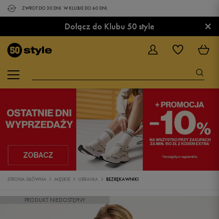
ZWROT DO 30 DNI. W KLUBIE DO 60 DNI.
×
Dołącz do Klubu 50 style
STRONA GŁÓWNA
MĘSKIE
UBRANIA
BEZRĘKAWNIKI
PRODUKT NIEDOSTĘPNY