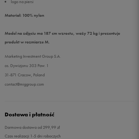
logo na piersi
Materiał: 100% nylon
Model na zdjęciu ma 187 cm wzrostu, waży 72 kg i prezentuje
produkt w rozmiarze M.
Marketing Investment Group S.A.
os. Dywizjonu 303 Paw. 1
31-871 Cracow, Poland
contact@miggroup.com
Dostawa i płatność
Darmowa dostawa od 299,99 zł
Czas realizacji 1-5 dni roboczych