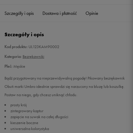
Szczegóły i opis
Dostawa i płatność
Opinie
L
Powiadom o dostępności
XL
Powiadom o dostępności
Szczegóły i opis
XXL
Powiadom o dostępności
Kod produktu:
UL123KAM90002
Kategoria:
Bezrękawniki
Płeć:
Męskie
Bądź przygotowany na nieprzewidywalną pogodę! Pikowany bezrękawnik
Obuti marki Umbro idealnie sprawdzi się narzucony na bluzę lub koszulkę.
Postaw na niego, gdy chcesz uniknąć chłodu.
prosty krój
zintegrowany kaptur
zapięcie na suwak na całej długości
kieszenie boczne
uniwersalna kolorystyka