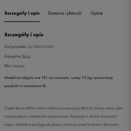
Szczegóły i opis
Dostawa i płatność
Opinie
L
Powiadom o dostępności
XL
Powiadom o dostępności
Szczegóły i opis
XXL
Powiadom o dostępności
Kod produktu:
UL16BLM52001
Kategoria:
Bluzy
Płeć:
Męskie
Model na zdjęciu ma 181 cm wzrostu, waży 72 kg i prezentuje
produkt w rozmiarze M.
Ciepła bluza ARGA marki Umbro to propozycja dla tych, którzy cenią sobie
wysoką jakość i estetyczne wykończenie. Przeszyty w dwóch miejscach
kaptur dokładnie przylega do głowy, chroniąc przed wiatrem i deszczem.