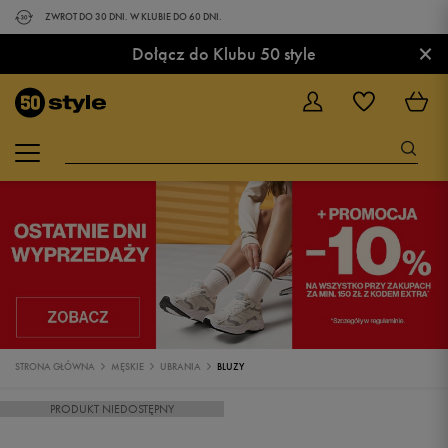
ZWROT DO 30 DNI. W KLUBIE DO 60 DNI.
×
Dołącz do Klubu 50 style
STRONA GŁÓWNA
MĘSKIE
UBRANIA
BLUZY
PRODUKT NIEDOSTĘPNY