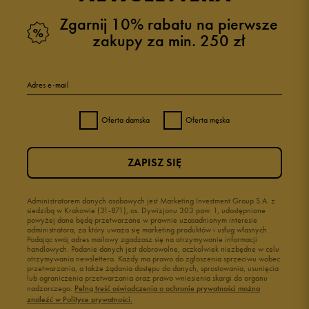
Zgarnij 10% rabatu na pierwsze
zakupy za min. 250 zł
Adres e-mail
Oferta damska
Oferta męska
ZAPISZ SIĘ
Administratorem danych osobowych jest Marketing Investment Group S.A. z
siedzibą w Krakowie (31-871), os. Dywizjonu 303 paw. 1, udostępnione
powyżej dane będą przetwarzane w prawnie uzasadnionym interesie
administratora, za który uważa się marketing produktów i usług własnych.
Podając swój adres mailowy zgadzasz się na otrzymywanie informacji
handlowych. Podanie danych jest dobrowolne, aczkolwiek niezbędne w celu
otrzymywania newslettera. Każdy ma prawo do zgłoszenia sprzeciwu wobec
przetwarzania, a także żądania dostępu do danych, sprostowania, usunięcia
lub ograniczenia przetwarzania oraz prawo wniesienia skargi do organu
nadzorczego.
Pełną treść oświadczenia o ochronie prywatności można
znaleźć w Polityce prywatności.