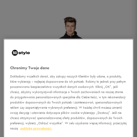
Chronimy Twoje dane
Dokładamy wszelkich starań, aby zakupy naszych Klientów były udane, a produkty,
które wybierają – najlepiej dopasowane do ich potrzeb. Robimy to jednak przy pełnym
poszanowaniu bezpieczeństwa wszystkich danych osobowych. Kliknij „OK”, jeśli
chcesz, abyśmy wykorzystywali informacje o Twoich zachowaniach na naszej stronie
do przygotowania personalizowanych specjalnie dla Ciebie treści, w tym rekomendacji
produktów dopasowanych do Twoich potrzeb i zainteresowań, spersonalizowanych
reklam czy zapamiętywanie wybranych preferencji. W każdej chwili możesz zmienić
swoją decyzję i ustawienia dotyczące plików cookie wybierając „Dostosuj”. Jeśli nie
1/2
chcesz otrzymywać spersonalizowanej oferty produktów, dopasowanych do Twoich
preferencji, wybierz „Odrzuć wszystkie”. W celu uzyskania więcej informacji, przeczytaj
naszą
politykę prywatności.