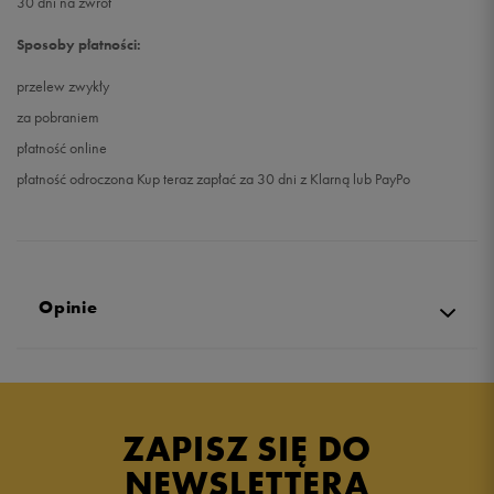
30 dni na zwrot
Sposoby płatności:
przelew zwykły
za pobraniem
płatność online
płatność odroczona Kup teraz zapłać za 30 dni z Klarną lub PayPo
Opinie
Produkt nie posiada recenzji
ZAPISZ SIĘ DO
NEWSLETTERA