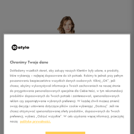
Chronimy Twoje dane
Dokładamy wszelkich starań, aby zakupy naszych Klientów były udane, a produkty,
które wybierają – najlepiej dopasowane do ich potrzeb. Robimy to jednak przy pełnym
poszanowaniu bezpieczeństwa wszystkich danych osobowych. Kliknij „OK”, jeśli
chcesz, abyśmy wykorzystywali informacje o Twoich zachowaniach na naszej stronie
do przygotowania personalizowanych specjalnie dla Ciebie treści, w tym rekomendacji
produktów dopasowanych do Twoich potrzeb i zainteresowań, spersonalizowanych
reklam czy zapamiętywanie wybranych preferencji. W każdej chwili możesz zmienić
swoją decyzję i ustawienia dotyczące plików cookie wybierając „Dostosuj”. Jeśli nie
chcesz otrzymywać spersonalizowanej oferty produktów, dopasowanych do Twoich
1/3
preferencji, wybierz „Odrzuć wszystkie”. W celu uzyskania więcej informacji, przeczytaj
naszą
politykę prywatności.