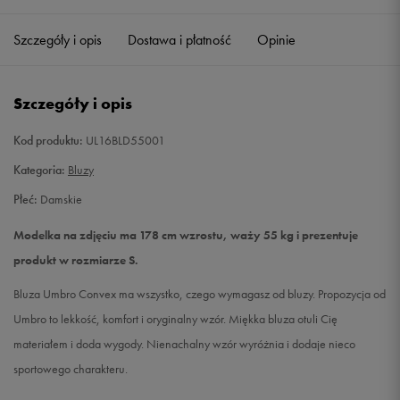
Szczegóły i opis
Dostawa i płatność
Opinie
M
Powiadom o dostępności
L
Powiadom o dostępności
Szczegóły i opis
Kod produktu:
UL16BLD55001
Kategoria:
Bluzy
Płeć:
Damskie
Modelka na zdjęciu ma 178 cm wzrostu, waży 55 kg i prezentuje
produkt w rozmiarze S.
Bluza Umbro Convex ma wszystko, czego wymagasz od bluzy. Propozycja od
Umbro to lekkość, komfort i oryginalny wzór. Miękka bluza otuli Cię
materiałem i doda wygody. Nienachalny wzór wyróżnia i dodaje nieco
sportowego charakteru.