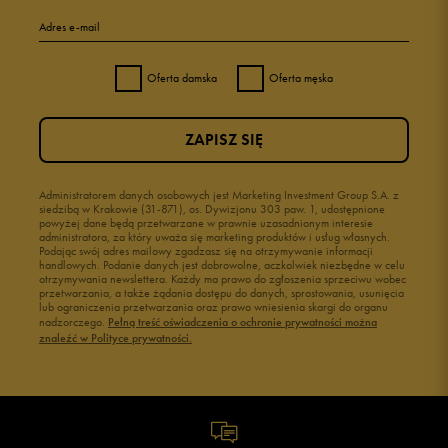
Adres e-mail
Oferta damska
Oferta męska
ZAPISZ SIĘ
Administratorem danych osobowych jest Marketing Investment Group S.A. z
siedzibą w Krakowie (31-871), os. Dywizjonu 303 paw. 1, udostępnione
powyżej dane będą przetwarzane w prawnie uzasadnionym interesie
administratora, za który uważa się marketing produktów i usług własnych.
Podając swój adres mailowy zgadzasz się na otrzymywanie informacji
handlowych. Podanie danych jest dobrowolne, aczkolwiek niezbędne w celu
otrzymywania newslettera. Każdy ma prawo do zgłoszenia sprzeciwu wobec
przetwarzania, a także żądania dostępu do danych, sprostowania, usunięcia
lub ograniczenia przetwarzania oraz prawo wniesienia skargi do organu
nadzorczego.
Pełną treść oświadczenia o ochronie prywatności można
znaleźć w Polityce prywatności.