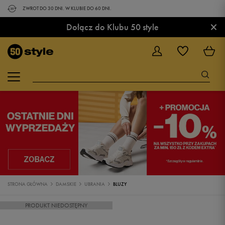
ZWROT DO 30 DNI. W KLUBIE DO 60 DNI.
×
Dołącz do Klubu 50 style
STRONA GŁÓWNA
DAMSKIE
UBRANIA
BLUZY
PRODUKT NIEDOSTĘPNY