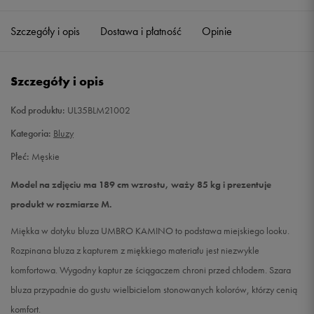
Szczegóły i opis
Dostawa i płatność
Opinie
L
Powiadom o dostępności
XL
Powiadom o dostępności
Szczegóły i opis
XXL
Powiadom o dostępności
Kod produktu:
UL35BLM21002
Kategoria:
Bluzy
Płeć:
Męskie
Model na zdjęciu ma 189 cm wzrostu, waży 85 kg i prezentuje
produkt w rozmiarze M.
Miękka w dotyku bluza UMBRO KAMINO to podstawa miejskiego looku.
Rozpinana bluza z kapturem z miękkiego materiału jest niezwykle
komfortowa. Wygodny kaptur ze ściągaczem chroni przed chłodem. Szara
bluza przypadnie do gustu wielbicielom stonowanych kolorów, którzy cenią
komfort.