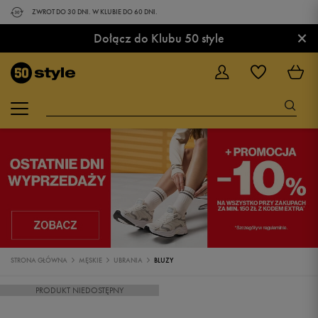
ZWROT DO 30 DNI. W KLUBIE DO 60 DNI.
×
Dołącz do Klubu 50 style
STRONA GŁÓWNA
MĘSKIE
UBRANIA
BLUZY
PRODUKT NIEDOSTĘPNY