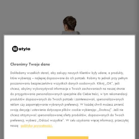
Chronimy Twoje dane
Dokładamy wszelkich starań, aby zakupy naszych Klientów były udane, a produkty,
które wybierają – najlepiej dopasowane do ich potrzeb. Robimy to jednak przy pełnym
poszanowaniu bezpieczeństwa wszystkich danych osobowych. Kliknij „OK”, jeśli
chcesz, abyśmy wykorzystywali informacje o Twoich zachowaniach na naszej stronie
do przygotowania personalizowanych specjalnie dla Ciebie treści, w tym rekomendacji
produktów dopasowanych do Twoich potrzeb i zainteresowań, spersonalizowanych
reklam czy zapamiętywanie wybranych preferencji. W każdej chwili możesz zmienić
swoją decyzję i ustawienia dotyczące plików cookie wybierając „Dostosuj”. Jeśli nie
chcesz otrzymywać spersonalizowanej oferty produktów, dopasowanych do Twoich
1/3
preferencji, wybierz „Odrzuć wszystkie”. W celu uzyskania więcej informacji, przeczytaj
naszą
politykę prywatności.