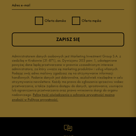
Adres e-mail
Oferta damska
Oferta męska
ZAPISZ SIĘ
Administratorem danych osobowych jest Marketing Investment Group S.A. z
siedzibą w Krakowie (31-871), os. Dywizjonu 303 paw. 1, udostępnione
powyżej dane będą przetwarzane w prawnie uzasadnionym interesie
administratora, za który uważa się marketing produktów i usług własnych.
Podając swój adres mailowy zgadzasz się na otrzymywanie informacji
handlowych. Podanie danych jest dobrowolne, aczkolwiek niezbędne w celu
otrzymywania newslettera. Każdy ma prawo do zgłoszenia sprzeciwu wobec
przetwarzania, a także żądania dostępu do danych, sprostowania, usunięcia
lub ograniczenia przetwarzania oraz prawo wniesienia skargi do organu
nadzorczego.
Pełną treść oświadczenia o ochronie prywatności można
znaleźć w Polityce prywatności.