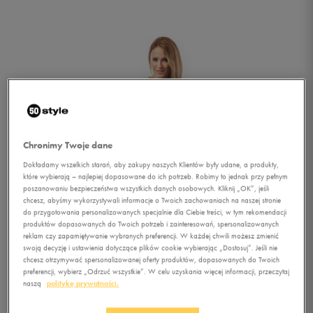
Chronimy Twoje dane
Dokładamy wszelkich starań, aby zakupy naszych Klientów były udane, a produkty,
które wybierają – najlepiej dopasowane do ich potrzeb. Robimy to jednak przy pełnym
poszanowaniu bezpieczeństwa wszystkich danych osobowych. Kliknij „OK”, jeśli
chcesz, abyśmy wykorzystywali informacje o Twoich zachowaniach na naszej stronie
do przygotowania personalizowanych specjalnie dla Ciebie treści, w tym rekomendacji
produktów dopasowanych do Twoich potrzeb i zainteresowań, spersonalizowanych
reklam czy zapamiętywanie wybranych preferencji. W każdej chwili możesz zmienić
swoją decyzję i ustawienia dotyczące plików cookie wybierając „Dostosuj”. Jeśli nie
chcesz otrzymywać spersonalizowanej oferty produktów, dopasowanych do Twoich
1/5
preferencji, wybierz „Odrzuć wszystkie”. W celu uzyskania więcej informacji, przeczytaj
naszą
politykę prywatności.