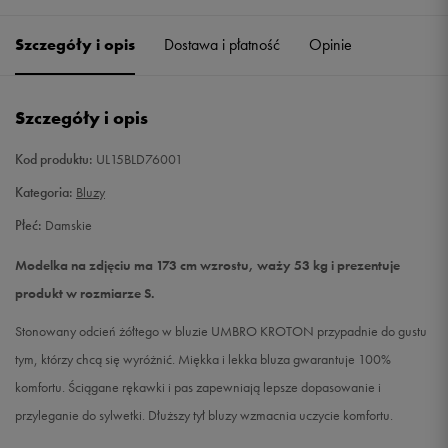
Szczegóły i opis
Dostawa i płatność
Opinie
S
Powiadom o dostępności
M
Powiadom o dostępności
Szczegóły i opis
L
Powiadom o dostępności
Kod produktu:
UL15BLD76001
Kategoria:
Bluzy
Płeć:
Damskie
Modelka na zdjęciu ma 173 cm wzrostu, waży 53 kg i prezentuje
produkt w rozmiarze S.
Stonowany odcień żółtego w bluzie UMBRO KROTON przypadnie do gustu
tym, którzy chcą się wyróżnić. Miękka i lekka bluza gwarantuje 100%
komfortu. Ściągane rękawki i pas zapewniają lepsze dopasowanie i
przyleganie do sylwetki. Dłuższy tył bluzy wzmacnia uczycie komfortu.