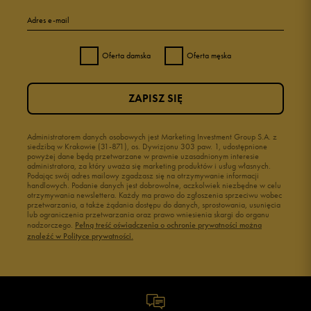
Adres e-mail
Oferta damska
Oferta męska
ZAPISZ SIĘ
Administratorem danych osobowych jest Marketing Investment Group S.A. z
siedzibą w Krakowie (31-871), os. Dywizjonu 303 paw. 1, udostępnione
powyżej dane będą przetwarzane w prawnie uzasadnionym interesie
administratora, za który uważa się marketing produktów i usług własnych.
Podając swój adres mailowy zgadzasz się na otrzymywanie informacji
handlowych. Podanie danych jest dobrowolne, aczkolwiek niezbędne w celu
otrzymywania newslettera. Każdy ma prawo do zgłoszenia sprzeciwu wobec
przetwarzania, a także żądania dostępu do danych, sprostowania, usunięcia
lub ograniczenia przetwarzania oraz prawo wniesienia skargi do organu
nadzorczego.
Pełną treść oświadczenia o ochronie prywatności można
znaleźć w Polityce prywatności.