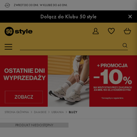
ZWROT DO 30 DNI. W KLUBIE DO 60 DNI.
×
Dołącz do Klubu 50 style
STRONA GŁÓWNA
DAMSKIE
UBRANIA
BLUZY
PRODUKT NIEDOSTĘPNY