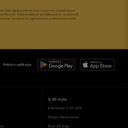
wyżej dane będą przetwarzane w prawnie uzasadnionym
i handlowych. Podanie danych jest dobrowolne, aczkolwiek
owania, usunięcia lub ograniczenia przetwarzania oraz
Pobierz aplikację
O 50 style
Informacje o 50 style
Sklepy stacjonarne
ie
Klub 50 style