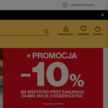
CENTRUM POMOCY
×
MOJE KONTO
SCHOWEK
KOSZYK
BUTY DLA CHŁOPCA
BUTY DLA DZIEWCZYNKI
0-4 lat
0-4 lat
4-8 lat
4-8 lat
9-16 lat
9-16 lat