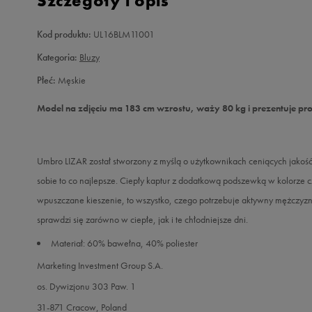
Szczegóły i opis
Kod produktu:
UL16BLM11001
Kategoria:
Bluzy
Płeć:
Męskie
Model na zdjęciu ma 183 cm wzrostu, waży 80 kg i prezentuje pr
Umbro LIZAR został stworzony z myślą o użytkownikach ceniących jakość
sobie to co najlepsze. Ciepły kaptur z dodatkową podszewką w kolorze 
wpuszczane kieszenie, to wszystko, czego potrzebuje aktywny mężczyzn
sprawdzi się zarówno w ciepłe, jak i te chłodniejsze dni.
Materiał: 60% bawełna, 40% poliester
Marketing Investment Group S.A.
os. Dywizjonu 303 Paw. 1
31-871 Cracow, Poland