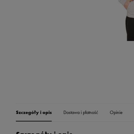
Skechers
Timberland
Umbro
Under Armour
Up8
U.S. Polo ASSN.
Vans
Szczegóły i opis
Dostawa i płatność
Opinie