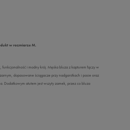
odukt w rozmiarze M.
, funkcjonalność i modny krój. Męska bluza z kapturem łączy w
czarnym, dopasowane ściągacze przy nadgarstkach i pasie oraz
a. Dodatkowym atutem jest wszyty zamek, przez co bluza