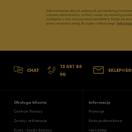
Administratorem danych osobowych jest Marketing Investme
interesie administratora, za który uważa się marketing pro
niezbędne w celu otrzymywania newslettera. Każdy ma prawo
prawo wniesienia skargi do organu nadzorczego.
Pełną treś
12 681 84
CHAT
SKLEP@50
90
Obsługa klienta
Informacje
Centrum Pomocy
Promocje
Zwroty i reklamacje
Karta podarunkowa
Formy i koszty dostawy
Newsletter