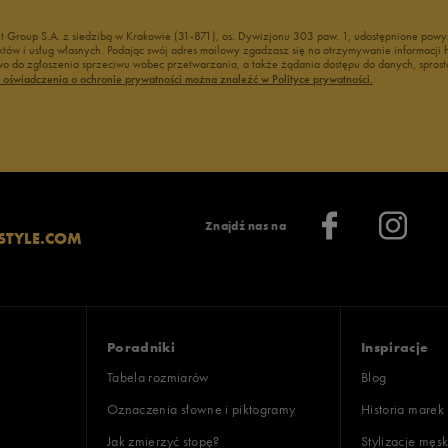
nt Group S.A. z siedzibą w Krakowie (31-871), os. Dywizjonu 303 paw. 1, udostępnione po
duktów i usług własnych. Podając swój adres mailowy zgadzasz się na otrzymywanie informacj
 do zgłoszenia sprzeciwu wobec przetwarzania, a także żądania dostępu do danych, sprost
ć oświadczenia o ochronie prywatności można znaleźć w Polityce prywatności.
Znajdź nas na
STYLE.COM
Poradniki
Inspiracje
Tabela rozmiarów
Blog
Oznaczenia słowne i piktogramy
Historia marek
Jak zmierzyć stopę?
Stylizacje męsk