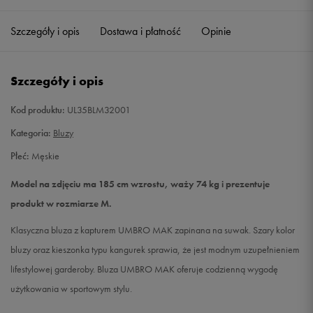
Szczegóły i opis
Dostawa i płatność
Opinie
M
Powiadom o dostępności
L
Powiadom o dostępności
Szczegóły i opis
XL
Powiadom o dostępności
Kod produktu:
UL35BLM32001
Kategoria:
Bluzy
XXL
Powiadom o dostępności
Płeć:
Męskie
Model na zdjęciu ma 185 cm wzrostu, waży 74 kg i prezentuje
produkt w rozmiarze M.
Klasyczna bluza z kapturem UMBRO MAK zapinana na suwak. Szary kolor
bluzy oraz kieszonka typu kangurek sprawia, że jest modnym uzupełnieniem
lifestylowej garderoby. Bluza UMBRO MAK oferuje codzienną wygodę
użytkowania w sportowym stylu.