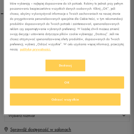
które wybierają – najlepiej dopasowane do ich potrzeb. Robimy to jednak przy pełnym
poszanowaniu bezpieczeństwa wszystkich danych osobowych. Kliknij „OK”, jeśli
chcesz, abyśmy wykorzystywali informacje o Twoich zachowaniach na naszej stronie
do przygotowania personalizowanych specjalnie dla Ciebie treści, w tym rekomendacji
produktów dopasowanych do Twoich potrzeb i zainteresowań, spersonalizowanych
UMBRO BLUZA MAK
reklam czy zapamiętywanie wybranych preferencji. W każdej chwili możesz zmienić
swoją decyzję i ustawienia dotyczące plików cookie wybierając „Dostosuj”. Jeśli nie
chcesz otrzymywać spersonalizowanej oferty produktów, dopasowanych do Twoich
preferencji, wybierz „Odrzuć wszystkie”. W celu uzyskania więcej informacji, przeczytaj
0.0
(
0
)
naszą
politykę prywatności.
79,99
zł
z Vat
Dostosuj
+ 400 PKT W
KLUBIE 50 STYLE
OK
Produkt niedostępny
Odrzuć wszystkie
Jeśli artykuł będzie ponownie dostępny, otrzymasz od nas powiadomienie.
Wybierz rozmiar
Sprawdź dostępność w salonach
S
Powiadom o dostępności