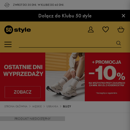
ZWROT DO 30 DNI. W KLUBIE DO 60 DNI.
×
Dołącz do Klubu 50 style
STRONA GŁÓWNA
MĘSKIE
UBRANIA
BLUZY
PRODUKT NIEDOSTĘPNY