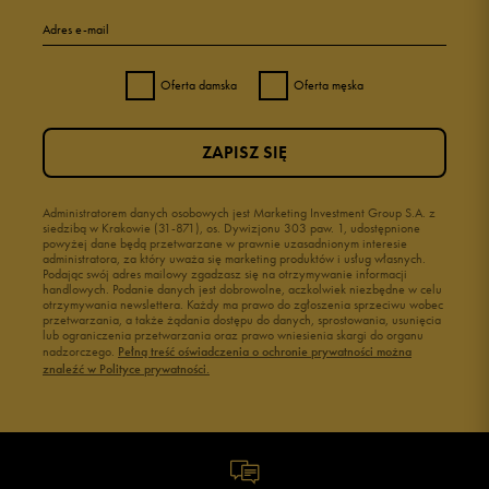
Adres e-mail
Oferta damska
Oferta męska
ZAPISZ SIĘ
Administratorem danych osobowych jest Marketing Investment Group S.A. z
siedzibą w Krakowie (31-871), os. Dywizjonu 303 paw. 1, udostępnione
powyżej dane będą przetwarzane w prawnie uzasadnionym interesie
administratora, za który uważa się marketing produktów i usług własnych.
Podając swój adres mailowy zgadzasz się na otrzymywanie informacji
handlowych. Podanie danych jest dobrowolne, aczkolwiek niezbędne w celu
otrzymywania newslettera. Każdy ma prawo do zgłoszenia sprzeciwu wobec
przetwarzania, a także żądania dostępu do danych, sprostowania, usunięcia
lub ograniczenia przetwarzania oraz prawo wniesienia skargi do organu
nadzorczego.
Pełną treść oświadczenia o ochronie prywatności można
znaleźć w Polityce prywatności.