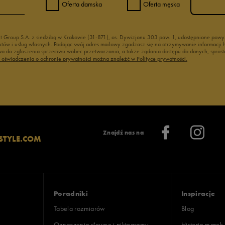
Oferta damska
Oferta męska
nt Group S.A. z siedzibą w Krakowie (31-871), os. Dywizjonu 303 paw. 1, udostępnione po
duktów i usług własnych. Podając swój adres mailowy zgadzasz się na otrzymywanie informacj
 do zgłoszenia sprzeciwu wobec przetwarzania, a także żądania dostępu do danych, sprost
ć oświadczenia o ochronie prywatności można znaleźć w Polityce prywatności.
Znajdź nas na
STYLE.COM
Poradniki
Inspiracje
Tabela rozmiarów
Blog
Oznaczenia słowne i piktogramy
Historia marek