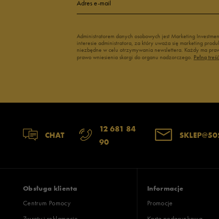
Adres e-mail
Administratorem danych osobowych jest Marketing Investme
interesie administratora, za który uważa się marketing pro
niezbędne w celu otrzymywania newslettera. Każdy ma prawo
prawo wniesienia skargi do organu nadzorczego.
Pełną treś
12 681 84
CHAT
SKLEP@50
90
Obsługa klienta
Informacje
Centrum Pomocy
Promocje
Zwroty i reklamacje
Karta podarunkowa