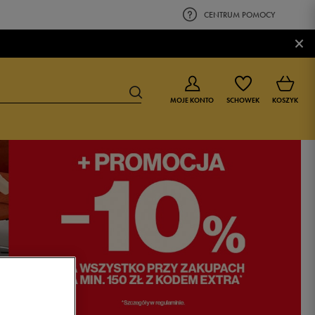
CENTRUM POMOCY
×
MOJE KONTO
SCHOWEK
KOSZYK
BUTY DLA CHŁOPCA
BUTY DLA DZIEWCZYNKI
0-4 lat
0-4 lat
4-8 lat
4-8 lat
9-16 lat
9-16 lat