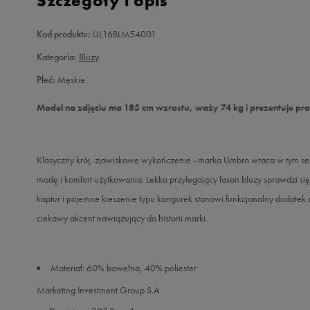
Szczegóły i opis
Kod produktu:
UL16BLM54001
Kategoria:
Bluzy
Płeć:
Męskie
Model na zdjęciu ma 185 cm wzrostu, waży 74 kg i prezentuje pr
Klasyczny krój, zjawiskowe wykończenie - marka Umbro wraca w tym sez
modę i komfort użytkowania. Lekko przylegający fason bluzy sprawdzi si
kaptur i pojemne kieszenie typu kangurek stanowi funkcjonalny dodatek 
ciekawy akcent nawiązujący do historii marki.
Materiał: 60% bawełna, 40% poliester
Marketing Investment Group S.A.