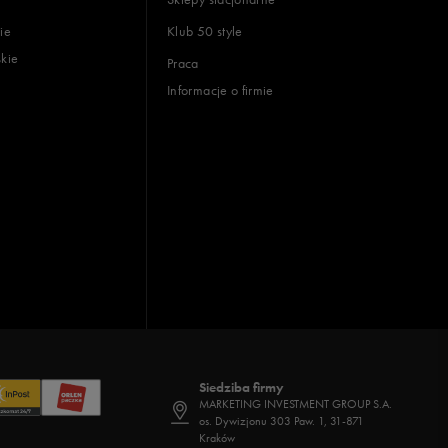
ie
Klub 50 style
skie
Praca
Informacje o firmie
Siedziba firmy
MARKETING INVESTMENT GROUP S.A.
os. Dywizjonu 303 Paw. 1, 31-871
Kraków