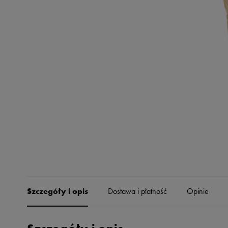
Skechers
Timberland
Umbro
Under Armour
Up8
U.S. Polo ASSN.
Vans
Szczegóły i opis
Dostawa i płatność
Opinie