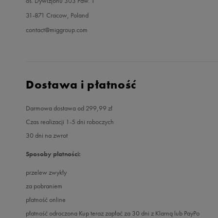
os. Dywizjonu 303 Paw. 1
31-871 Cracow, Poland
contact@miggroup.com
Dostawa i płatność
Darmowa dostawa od 299,99 zł
Czas realizacji 1-5 dni roboczych
30 dni na zwrot
Sposoby płatności:
przelew zwykły
za pobraniem
płatność online
płatność odroczona Kup teraz zapłać za 30 dni z Klarną lub PayPo