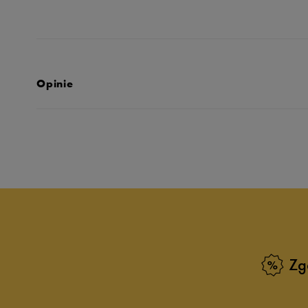
Opinie
Produkt nie posia
Zg