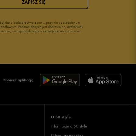
ZAPISZ SIĘ
wyżej dane będą przetwarzane w prawnie uzasadnionym
i handlowych. Podanie danych jest dobrowolne, aczkolwiek
owania, usunięcia lub ograniczenia przetwarzania oraz
Pobierz aplikację
O 50 style
Informacje o 50 style
Sklepy stacjonarne