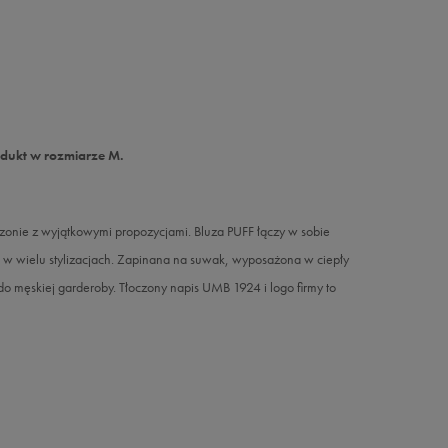
odukt w rozmiarze M.
onie z wyjątkowymi propozycjami. Bluza PUFF łączy w sobie
ę w wielu stylizacjach. Zapinana na suwak, wyposażona w ciepły
do męskiej garderoby. Tłoczony napis UMB 1924 i logo firmy to