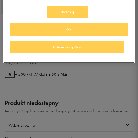
Dostosuj
UMBRO BLUZA
OK
ROZPINANA Z KAPTUREM
MACEDON
Odrzuć wszystkie
5.0
(
27
)
99,99
zł
z Vat
+ 500 PKT W
KLUBIE 50 STYLE
Produkt niedostępny
Jeśli artykuł będzie ponownie dostępny, otrzymasz od nas powiadomienie.
Wybierz rozmiar