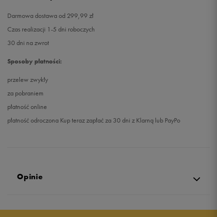
Darmowa dostawa od 299,99 zł
Czas realizacji 1-5 dni roboczych
30 dni na zwrot
Sposoby płatności:
przelew zwykły
za pobraniem
płatność online
płatność odroczona Kup teraz zapłać za 30 dni z Klarną lub PayPo
Opinie
5.0