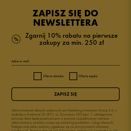
opinii klientów
27
z całego okresu
ZAPISZ SIĘ DO
zebranych i zweryfikowanych przez
NEWSLETTERA
Zgarnij 10% rabatu na pierwsze
zakupy za min. 250 zł
5
100%
Adres e-mail
4
0%
Oferta damska
Oferta męska
3
0%
ZAPISZ SIĘ
2
0%
1
Administratorem danych osobowych jest Marketing Investment Group S.A. z
0%
siedzibą w Krakowie (31-871), os. Dywizjonu 303 paw. 1, udostępnione
powyżej dane będą przetwarzane w prawnie uzasadnionym interesie
administratora, za który uważa się marketing produktów i usług własnych.
Podając swój adres mailowy zgadzasz się na otrzymywanie informacji
handlowych. Podanie danych jest dobrowolne, aczkolwiek niezbędne w celu