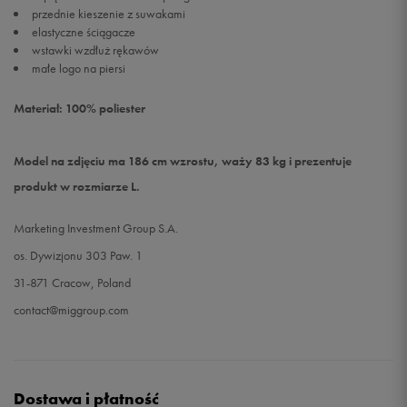
przednie kieszenie z suwakami
elastyczne ściągacze
wstawki wzdłuż rękawów
małe logo na piersi
Materiał: 100% poliester
Model na zdjęciu ma 186 cm wzrostu, waży 83 kg i prezentuje
produkt w rozmiarze L.
Marketing Investment Group S.A.
os. Dywizjonu 303 Paw. 1
31-871 Cracow, Poland
contact@miggroup.com
Dostawa i płatność