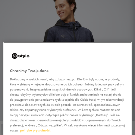
Chronimy Twoje dane
Dokładamy wszelkich starań, aby zakupy naszych Klientów były udane, a produkty,
które wybierają – najlepiej dopasowane do ich potrzeb. Robimy to jednak przy pełnym
poszanowaniu bezpieczeństwa wszystkich danych osobowych. Kliknij „OK”, jeśli
chcesz, abyśmy wykorzystywali informacje o Twoich zachowaniach na naszej stronie
do przygotowania personalizowanych specjalnie dla Ciebie treści, w tym rekomendacji
produktów dopasowanych do Twoich potrzeb i zainteresowań, spersonalizowanych
reklam czy zapamiętywanie wybranych preferencji. W każdej chwili możesz zmienić
1/4
swoją decyzję i ustawienia dotyczące plików cookie wybierając „Dostosuj”. Jeśli nie
chcesz otrzymywać spersonalizowanej oferty produktów, dopasowanych do Twoich
preferencji, wybierz „Odrzuć wszystkie”. W celu uzyskania więcej informacji, przeczytaj
naszą
politykę prywatności.