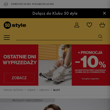
ZWROT DO 30 DNI. W KLUBIE DO 60 DNI.
×
Dołącz do Klubu 50 style
STRONA GŁÓWNA
MĘSKIE
UBRANIA
BLUZY
PRODUKT NIEDOSTĘPNY