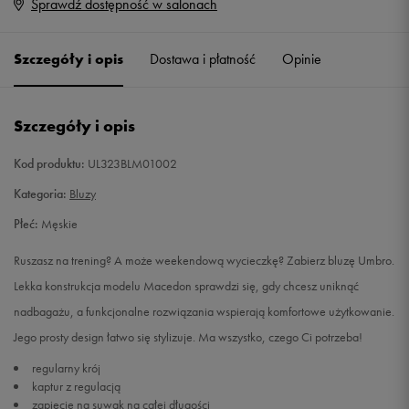
Sprawdź dostępność w salonach
S
Powiadom o dostępności
Szczegóły i opis
Dostawa i płatność
Opinie
M
Powiadom o dostępności
L
Powiadom o dostępności
Szczegóły i opis
XL
Powiadom o dostępności
Kod produktu:
UL323BLM01002
Kategoria:
Bluzy
XXL
Powiadom o dostępności
Płeć:
Męskie
Ruszasz na trening? A może weekendową wycieczkę? Zabierz bluzę Umbro.
Lekka konstrukcja modelu Macedon sprawdzi się, gdy chcesz uniknąć
nadbagażu, a funkcjonalne rozwiązania wspierają komfortowe użytkowanie.
Jego prosty design łatwo się stylizuje. Ma wszystko, czego Ci potrzeba!
regularny krój
kaptur z regulacją
zapięcie na suwak na całej długości