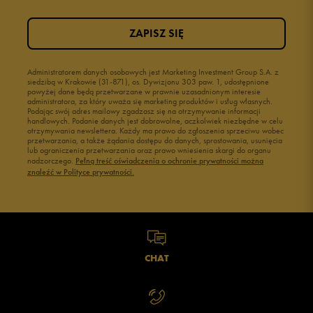
ZAPISZ SIĘ
Administratorem danych osobowych jest Marketing Investment Group S.A. z
siedzibą w Krakowie (31-871), os. Dywizjonu 303 paw. 1, udostępnione
powyżej dane będą przetwarzane w prawnie uzasadnionym interesie
administratora, za który uważa się marketing produktów i usług własnych.
Podając swój adres mailowy zgadzasz się na otrzymywanie informacji
handlowych. Podanie danych jest dobrowolne, aczkolwiek niezbędne w celu
otrzymywania newslettera. Każdy ma prawo do zgłoszenia sprzeciwu wobec
przetwarzania, a także żądania dostępu do danych, sprostowania, usunięcia
lub ograniczenia przetwarzania oraz prawo wniesienia skargi do organu
nadzorczego.
Pełną treść oświadczenia o ochronie prywatności można
znaleźć w Polityce prywatności.
CHAT