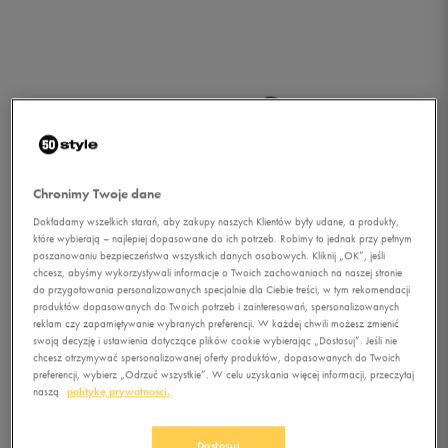
Chronimy Twoje dane
Dokładamy wszelkich starań, aby zakupy naszych Klientów były udane, a produkty,
które wybierają – najlepiej dopasowane do ich potrzeb. Robimy to jednak przy pełnym
poszanowaniu bezpieczeństwa wszystkich danych osobowych. Kliknij „OK”, jeśli
chcesz, abyśmy wykorzystywali informacje o Twoich zachowaniach na naszej stronie
do przygotowania personalizowanych specjalnie dla Ciebie treści, w tym rekomendacji
produktów dopasowanych do Twoich potrzeb i zainteresowań, spersonalizowanych
reklam czy zapamiętywanie wybranych preferencji. W każdej chwili możesz zmienić
swoją decyzję i ustawienia dotyczące plików cookie wybierając „Dostosuj”. Jeśli nie
chcesz otrzymywać spersonalizowanej oferty produktów, dopasowanych do Twoich
preferencji, wybierz „Odrzuć wszystkie”. W celu uzyskania więcej informacji, przeczytaj
1/2
naszą
politykę prywatności.
Dostosuj