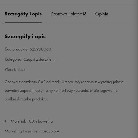
ONE SIZE
Powiadom o dostępności
Szczegóły i opis
Dostawa i płatność
Opinie
S
Powiadom o dostępności
Szczegóły i opis
Kod produktu:
62593U060
Kategoria:
Czapki z daszkiem
Płeć:
Unisex
Czapka z daszkiem CAP od marki Umbro. Wykonanie z wysokiej jakości
bawełny zapewni optymalny komfort użytkowania. Małe logowanie
podkreśli markę produktu.
Materiał: 100% bawełna
Marketing Investment Group S.A.