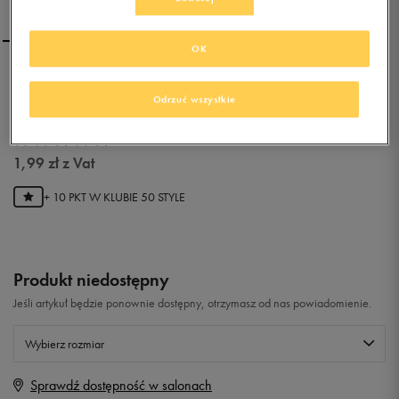
OK
UMBRO CZAPKA Z
DASZKIEM CAP CZARNY
Odrzuć wszystkie
0.0
(
0
)
1,99
zł
z Vat
+ 10 PKT W
KLUBIE 50 STYLE
Produkt niedostępny
Jeśli artykuł będzie ponownie dostępny, otrzymasz od nas powiadomienie.
Wybierz rozmiar
Sprawdź dostępność w salonach
Rozmiary EU
Rozmiary US