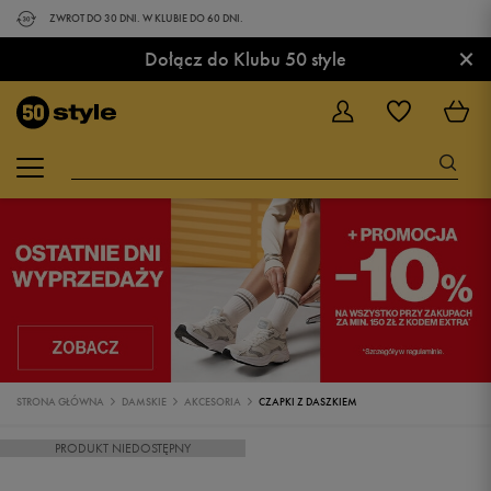
ZWROT DO 30 DNI. W KLUBIE DO 60 DNI.
×
Dołącz do Klubu 50 style
STRONA GŁÓWNA
DAMSKIE
AKCESORIA
CZAPKI Z DASZKIEM
PRODUKT NIEDOSTĘPNY