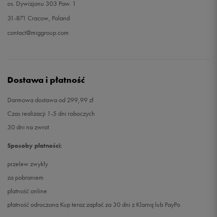
os. Dywizjonu 303 Paw. 1
31-871 Cracow, Poland
contact@miggroup.com
Dostawa i płatność
Darmowa dostawa od 299,99 zł
Czas realizacji 1-5 dni roboczych
30 dni na zwrot
Sposoby płatności:
przelew zwykły
za pobraniem
płatność online
płatność odroczona Kup teraz zapłać za 30 dni z Klarną lub PayPo