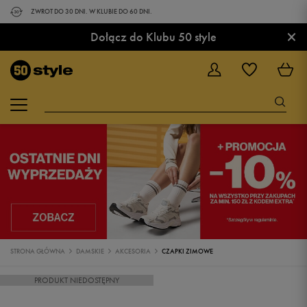
ZWROT DO 30 DNI. W KLUBIE DO 60 DNI.
×
Dołącz do Klubu 50 style
STRONA GŁÓWNA
DAMSKIE
AKCESORIA
CZAPKI ZIMOWE
PRODUKT NIEDOSTĘPNY