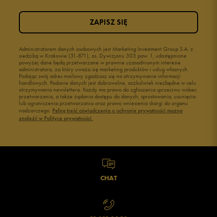
ZAPISZ SIĘ
Administratorem danych osobowych jest Marketing Investment Group S.A. z
siedzibą w Krakowie (31-871), os. Dywizjonu 303 paw. 1, udostępnione
powyżej dane będą przetwarzane w prawnie uzasadnionym interesie
administratora, za który uważa się marketing produktów i usług własnych.
Podając swój adres mailowy zgadzasz się na otrzymywanie informacji
handlowych. Podanie danych jest dobrowolne, aczkolwiek niezbędne w celu
otrzymywania newslettera. Każdy ma prawo do zgłoszenia sprzeciwu wobec
przetwarzania, a także żądania dostępu do danych, sprostowania, usunięcia
lub ograniczenia przetwarzania oraz prawo wniesienia skargi do organu
nadzorczego.
Pełną treść oświadczenia o ochronie prywatności można
znaleźć w Polityce prywatności.
CHAT