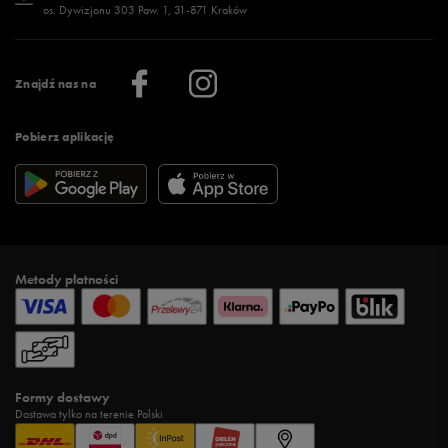
os. Dywizjonu 303 Paw. 1, 31-871 Kraków
Więcej >
Klub 50 style
Regulamin sklepu 50 style
Praca
Regulamin aplikacji 50 style
Informacje o firmie
Więcej regulaminów >
Znajdź nas na
Pobierz aplikację
Metody płatności
Formy dostawy
Dostawa tylko na terenie Polski