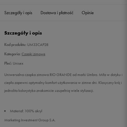
Szczegóły i opis
Dostawa i płatność
Opinie
Szczegóły i opis
Kod produktu:
UM33CAP28
Kategoria:
Czapki zimowe
Płeć:
Unisex
Uniwersalna czapka zimowa RIO GRANDE od marki Umbro. Miła w dotyku i
ciepła zapewni optymalny komfort użytkowania w zimne dni. Klasyczny krój i
jednolita kolorystyka znakomicie uzupełnią wiele stylizacji.
Materiał: 100% akryl
Marketing Investment Group S.A.