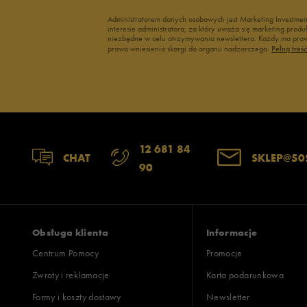
Administratorem danych osobowych jest Marketing Investme
interesie administratora, za który uważa się marketing pro
niezbędne w celu otrzymywania newslettera. Każdy ma prawo
prawo wniesienia skargi do organu nadzorczego.
Pełną treś
12 681 84
CHAT
SKLEP@50
90
Obsługa klienta
Informacje
Centrum Pomocy
Promocje
Zwroty i reklamacje
Karta podarunkowa
Formy i koszty dostawy
Newsletter