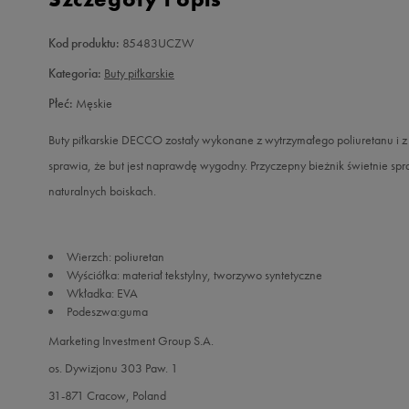
Kod produktu:
85483UCZW
Kategoria:
Buty piłkarskie
Płeć:
Męskie
Buty piłkarskie DECCO zostały wykonane z wytrzymałego poliuretanu i z
sprawia, że but jest naprawdę wygodny. Przyczepny bieżnik świetnie spr
naturalnych boiskach.
Wierzch: poliuretan
Wyściółka: materiał tekstylny, tworzywo syntetyczne
Wkładka: EVA
Podeszwa:guma
Marketing Investment Group S.A.
os. Dywizjonu 303 Paw. 1
31-871 Cracow, Poland