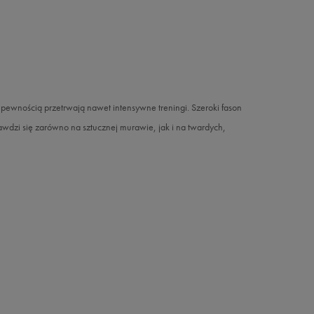
 pewnością przetrwają nawet intensywne treningi. Szeroki fason
awdzi się zarówno na sztucznej murawie, jak i na twardych,