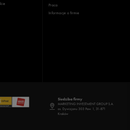
skie
Praca
Informacje o firmie
Siedziba firmy
MARKETING INVESTMENT GROUP S.A.
os. Dywizjonu 303 Paw. 1, 31-871
Kraków