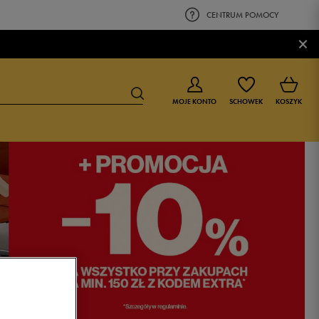
CENTRUM POMOCY
×
MOJE KONTO
SCHOWEK
KOSZYK
BUTY DLA CHŁOPCA
BUTY DLA DZIEWCZYNKI
0-4 lat
0-4 lat
4-8 lat
4-8 lat
9-16 lat
9-16 lat