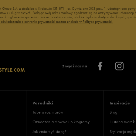
nt Group S.A. z siedzibą w Krakowie (31-871), os. Dywizjonu 303 paw. 1, udostępnione po
duktów i usług własnych. Podając swój adres mailowy zgadzasz się na otrzymywanie informacj
 do zgłoszenia sprzeciwu wobec przetwarzania, a także żądania dostępu do danych, sprost
ć oświadczenia o ochronie prywatności można znaleźć w Polityce prywatności.
Znajdź nas na
STYLE.COM
Poradniki
Inspiracje
Tabela rozmiarów
Blog
Oznaczenia słowne i piktogramy
Historia marek
Jak zmierzyć stopę?
Stylizacje męsk