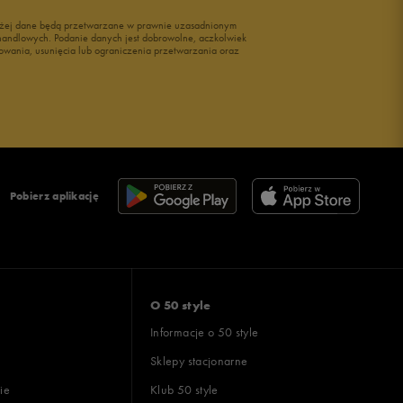
wyżej dane będą przetwarzane w prawnie uzasadnionym
i handlowych. Podanie danych jest dobrowolne, aczkolwiek
owania, usunięcia lub ograniczenia przetwarzania oraz
Pobierz aplikację
O 50 style
Informacje o 50 style
Sklepy stacjonarne
ie
Klub 50 style