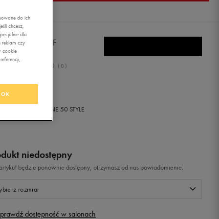
asowane do ich
śli chcesz,
ecjalnie dla
BRO DECCO TF
 reklam czy
w cookie
eferencji,
0.0
(
0
)
,99
zł
z Vat
OK
+ 150 PKT W
KLUBIE 50 STYLE
odukt niedostępny
i artykuł będzie ponownie dostępny, otrzymasz od nas powiadomienie.
bierz rozmiar
prawdź dostępność w salonach
Rozmiary EU
Rozmiary US