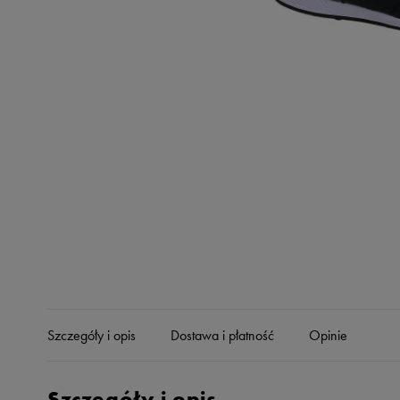
Skechers
Timberland
Umbro
Under Armour
Up8
U.S. Polo ASSN.
Vans
Szczegóły i opis
Dostawa i płatność
Opinie
Szczegóły i opis