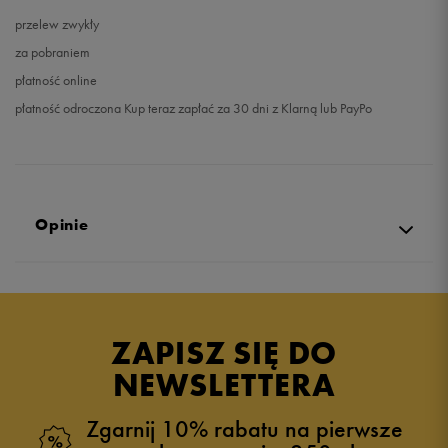
przelew zwykły
za pobraniem
płatność online
płatność odroczona Kup teraz zapłać za 30 dni z Klarną lub PayPo
Opinie
4.9
opinii klientów
11
z całego okresu
ZAPISZ SIĘ DO
zebranych i zweryfikowanych przez
NEWSLETTERA
Zgarnij 10% rabatu na pierwsze