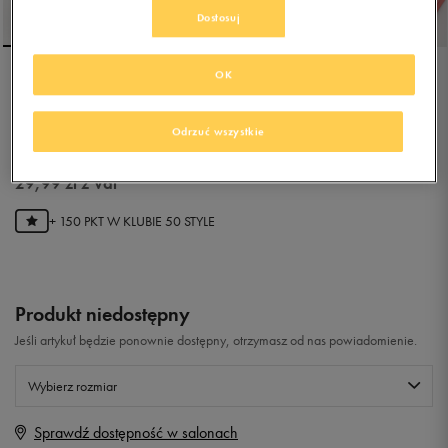
Dostosuj
OK
UMBRO DELLA
Odrzuć wszystkie
4.9
(
11
)
29,99
zł
z Vat
+ 150 PKT W
KLUBIE 50 STYLE
Produkt niedostępny
Jeśli artykuł będzie ponownie dostępny, otrzymasz od nas powiadomienie.
Wybierz rozmiar
Sprawdź dostępność w salonach
Rozmiary EU
Rozmiary US