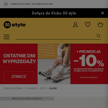
ZWROT DO 30 DNI. W KLUBIE DO 60 DNI.
×
Dołącz do Klubu 50 style
STRONA GŁÓWNA
DAMSKIE
BUTY
KLAPKI
PRODUKT NIEDOSTĘPNY