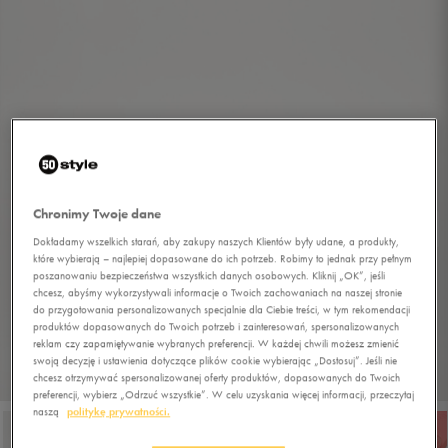
Chronimy Twoje dane
Dokładamy wszelkich starań, aby zakupy naszych Klientów były udane, a produkty,
które wybierają – najlepiej dopasowane do ich potrzeb. Robimy to jednak przy pełnym
poszanowaniu bezpieczeństwa wszystkich danych osobowych. Kliknij „OK”, jeśli
chcesz, abyśmy wykorzystywali informacje o Twoich zachowaniach na naszej stronie
do przygotowania personalizowanych specjalnie dla Ciebie treści, w tym rekomendacji
produktów dopasowanych do Twoich potrzeb i zainteresowań, spersonalizowanych
reklam czy zapamiętywanie wybranych preferencji. W każdej chwili możesz zmienić
swoją decyzję i ustawienia dotyczące plików cookie wybierając „Dostosuj”. Jeśli nie
chcesz otrzymywać spersonalizowanej oferty produktów, dopasowanych do Twoich
1/5
preferencji, wybierz „Odrzuć wszystkie”. W celu uzyskania więcej informacji, przeczytaj
naszą
politykę prywatności.