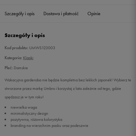
36
23 cm
Powiadom o dostępności
Szczegóły i opis
Dostawa i płatność
Opinie
37
23,5 cm
Powiadom o dostępności
Szczegóły i opis
38
24 cm
Powiadom o dostępności
Kod produktu:
UMWS123003
39
25 cm
Powiadom o dostępności
Kategoria:
Klapki
Płeć:
Damskie
40
25,5 cm
Powiadom o dostępności
Wakacyjna garderoba nie będzie kompletna bez lekkich japonek! Wybierz te
41
26 cm
Powiadom o dostępności
stworzone przez markę Umbro i korzystaj z lata zależnie od tego, gdzie
spędzasz je w tym roku!
niewielka waga
minimalistyczny design
pozytywna, różowa kolorystyka
branding na wierzchnim pasku oraz podeszwie