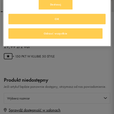
Dostosuj
OK
UMBRO DELLA
Odrzuć wszystkie
4.9
(
11
)
29,99
zł
z Vat
+ 150 PKT W
KLUBIE 50 STYLE
Produkt niedostępny
Jeśli artykuł będzie ponownie dostępny, otrzymasz od nas powiadomienie.
Wybierz rozmiar
Sprawdź dostępność w salonach
Rozmiary EU
Rozmiary US