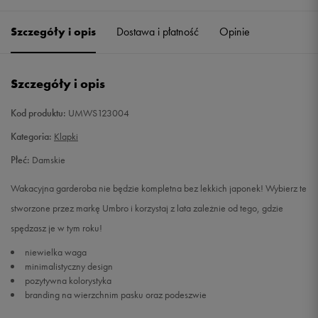
36
23 cm
Powiadom o dostępności
Szczegóły i opis
Dostawa i płatność
Opinie
37
23,5 cm
Powiadom o dostępności
Szczegóły i opis
38
24 cm
Powiadom o dostępności
Kod produktu:
UMWS123004
39
25 cm
Powiadom o dostępności
Kategoria:
Klapki
Płeć:
Damskie
40
25,5 cm
Powiadom o dostępności
Wakacyjna garderoba nie będzie kompletna bez lekkich japonek! Wybierz te
41
26 cm
Powiadom o dostępności
stworzone przez markę Umbro i korzystaj z lata zależnie od tego, gdzie
spędzasz je w tym roku!
niewielka waga
minimalistyczny design
pozytywna kolorystyka
branding na wierzchnim pasku oraz podeszwie