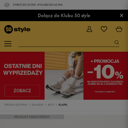
ZWROT DO 30 DNI. W KLUBIE DO 60 DNI.
×
Dołącz do Klubu 50 style
STRONA GŁÓWNA
DAMSKIE
BUTY
KLAPKI
PRODUKT NIEDOSTĘPNY