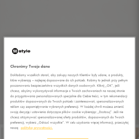
Chronimy Twoje dane
Dokładamy wszelkich starań, aby zakupy naszych Klientów były udane, a produkty,
które wybierają – najlepiej dopasowane do ich potrzeb. Robimy to jednak przy pełnym
poszanowaniu bezpieczeństwa wszystkich danych osobowych. Kliknij „OK”, jeśli
chcesz, abyśmy wykorzystywali informacje o Twoich zachowaniach na naszej stronie
do przygotowania personalizowanych specjalnie dla Ciebie treści, w tym rekomendacji
produktów dopasowanych do Twoich potrzeb i zainteresowań, spersonalizowanych
reklam czy zapamiętywanie wybranych preferencji. W każdej chwili możesz zmienić
swoją decyzję i ustawienia dotyczące plików cookie wybierając „Dostosuj”. Jeśli nie
chcesz otrzymywać spersonalizowanej oferty produktów, dopasowanych do Twoich
1/5
preferencji, wybierz „Odrzuć wszystkie”. W celu uzyskania więcej informacji, przeczytaj
naszą
politykę prywatności.