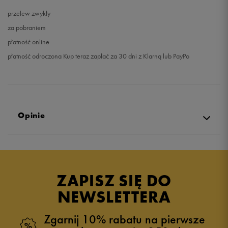
przelew zwykły
za pobraniem
płatność online
płatność odroczona Kup teraz zapłać za 30 dni z Klarną lub PayPo
Opinie
4.9
opinii klientów
11
z całego okresu
ZAPISZ SIĘ DO
zebranych i zweryfikowanych przez
NEWSLETTERA
Zgarnij 10% rabatu na pierwsze