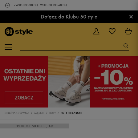
ZWROT DO 30 DNI. W KLUBIE DO 60 DNI.
×
Dołącz do Klubu 50 style
STRONA GŁÓWNA
MĘSKIE
BUTY
BUTY PIŁKARSKIE
PRODUKT NIEDOSTĘPNY