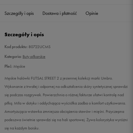
40,5
25,5 cm
Powiadom o dostępności
Szczegóły i opis
Dostawa i płatność
Opinie
42
26,5 cm
Powiadom o dostępności
Szczegóły i opis
42,5
27 cm
Powiadom o dostępności
Kod produktu:
80722UCMS
43
27,5 cm
Powiadom o dostępności
Kategoria:
Buty piłkarskie
Płeć:
Męskie
44
28,5 cm
Powiadom o dostępności
Męskie halówki FUTSAL STREET 2 z jesiennej kolekcji marki Umbro.
44,5
28,5 cm
Powiadom o dostępności
Wykonanie z trwałej i odpornej na odkształcenia skóry syntetycznej sprawdzi
się podczas rozgrywek. Powierzchnia o różnej fakturze ułatwi kontrolę nad
45
29 cm
Powiadom o dostępności
piłką. Miła w dotyku i oddychająca wyściółka zadba o komfort użytkowania.
Amortyzująca wstawka zmniejsza obciążenia stawów i mięśni. Przyczepna
45,5
29,5 cm
Powiadom o dostępności
podeszwa świetnie sprawdzi się na hali sportowej. Żywa kolorystyka wyróżni
się na każdym boisku.
46
30 cm
Powiadom o dostępności