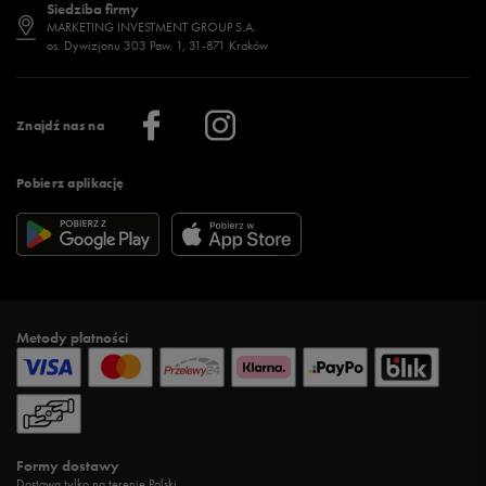
Siedziba firmy
Jak wybrać buty na zimę?
Stylizacje damskie
Sklepy stacjonarne
MARKETING INVESTMENT GROUP S.A.
os. Dywizjonu 303 Paw. 1, 31-871 Kraków
Więcej >
Klub 50 style
Regulamin sklepu 50 style
Praca
Regulamin aplikacji 50 style
Informacje o firmie
Więcej regulaminów >
Znajdź nas na
Pobierz aplikację
Metody płatności
Formy dostawy
Dostawa tylko na terenie Polski