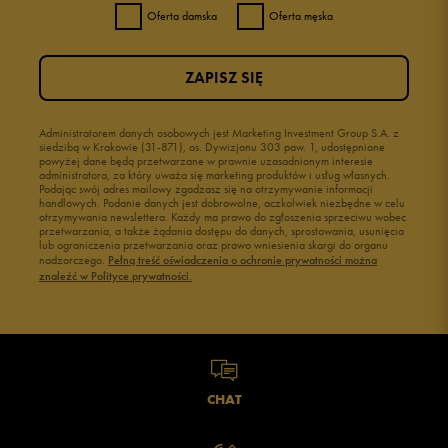
Oferta damska
Oferta męska
ZAPISZ SIĘ
Administratorem danych osobowych jest Marketing Investment Group S.A. z
siedzibą w Krakowie (31-871), os. Dywizjonu 303 paw. 1, udostępnione
powyżej dane będą przetwarzane w prawnie uzasadnionym interesie
administratora, za który uważa się marketing produktów i usług własnych.
Podając swój adres mailowy zgadzasz się na otrzymywanie informacji
handlowych. Podanie danych jest dobrowolne, aczkolwiek niezbędne w celu
otrzymywania newslettera. Każdy ma prawo do zgłoszenia sprzeciwu wobec
przetwarzania, a także żądania dostępu do danych, sprostowania, usunięcia
lub ograniczenia przetwarzania oraz prawo wniesienia skargi do organu
nadzorczego.
Pełną treść oświadczenia o ochronie prywatności można
znaleźć w Polityce prywatności.
CHAT