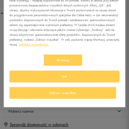
które wybierają – najlepiej dopasowane do ich potrzeb. Robimy to jednak przy pełnym
poszanowaniu bezpieczeństwa wszystkich danych osobowych. Kliknij „OK”, jeśli
chcesz, abyśmy wykorzystywali informacje o Twoich zachowaniach na naszej stronie
do przygotowania personalizowanych specjalnie dla Ciebie treści, w tym rekomendacji
produktów dopasowanych do Twoich potrzeb i zainteresowań, spersonalizowanych
reklam czy zapamiętywanie wybranych preferencji. W każdej chwili możesz zmienić
UMBRO FUTSAL STREET 2
swoją decyzję i ustawienia dotyczące plików cookie wybierając „Dostosuj”. Jeśli nie
chcesz otrzymywać spersonalizowanej oferty produktów, dopasowanych do Twoich
preferencji, wybierz „Odrzuć wszystkie”. W celu uzyskania więcej informacji, przeczytaj
naszą
politykę prywatności.
0.0
(
0
)
29,99
zł
z Vat
Dostosuj
+ 150 PKT W
KLUBIE 50 STYLE
OK
Produkt niedostępny
Odrzuć wszystkie
Jeśli artykuł będzie ponownie dostępny, otrzymasz od nas powiadomienie.
Wybierz rozmiar
Sprawdź dostępność w salonach
Rozmiary EU
Rozmiary US