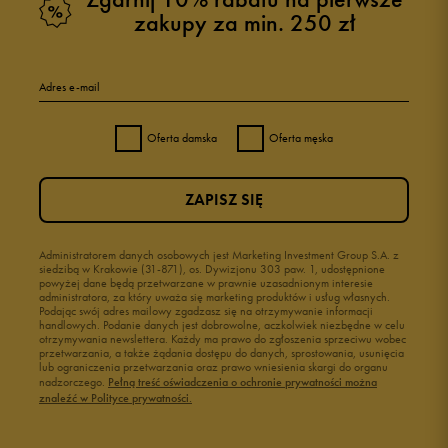
zakupy za min. 250 zł
Adres e-mail
Oferta damska
Oferta męska
ZAPISZ SIĘ
Administratorem danych osobowych jest Marketing Investment Group S.A. z
siedzibą w Krakowie (31-871), os. Dywizjonu 303 paw. 1, udostępnione
powyżej dane będą przetwarzane w prawnie uzasadnionym interesie
administratora, za który uważa się marketing produktów i usług własnych.
Podając swój adres mailowy zgadzasz się na otrzymywanie informacji
handlowych. Podanie danych jest dobrowolne, aczkolwiek niezbędne w celu
otrzymywania newslettera. Każdy ma prawo do zgłoszenia sprzeciwu wobec
przetwarzania, a także żądania dostępu do danych, sprostowania, usunięcia
lub ograniczenia przetwarzania oraz prawo wniesienia skargi do organu
nadzorczego.
Pełną treść oświadczenia o ochronie prywatności można
znaleźć w Polityce prywatności.