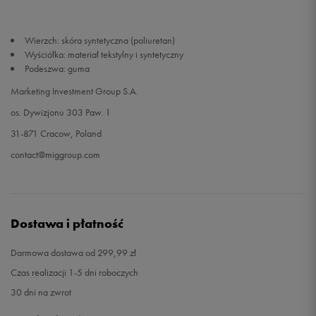
46
30 cm
Powiadom o dostępności
Wierzch: skóra syntetyczna (poliuretan)
Wyściółka: materiał tekstylny i syntetyczny
47,5
31 cm
Powiadom o dostępności
Podeszwa: guma
Marketing Investment Group S.A.
os. Dywizjonu 303 Paw. 1
31-871 Cracow, Poland
contact@miggroup.com
Dostawa i płatność
Darmowa dostawa od 299,99 zł
Czas realizacji 1-5 dni roboczych
30 dni na zwrot