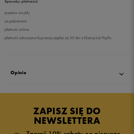
Sposoby płatności:
przelew zwykły
za pobraniem
płatność online
płatność odroczona Kup teraz zapłać za 30 dni z Klarną lub PayPo
Opinie
Produkt nie posiada recenzji
ZAPISZ SIĘ DO
NEWSLETTERA
Zgarnij 10% rabatu na pierwsze