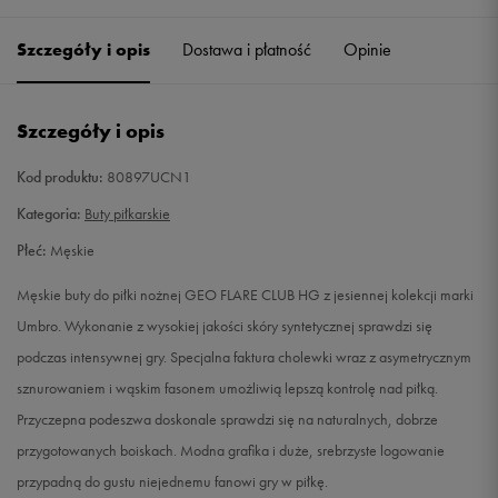
40,5
25,5 cm
Powiadom o dostępności
Szczegóły i opis
Dostawa i płatność
Opinie
41
26 cm
Powiadom o dostępności
Szczegóły i opis
42
26,5 cm
Powiadom o dostępności
Kod produktu:
80897UCN1
42,5
27 cm
Powiadom o dostępności
Kategoria:
Buty piłkarskie
Płeć:
Męskie
43
27,5 cm
Powiadom o dostępności
Męskie buty do piłki nożnej GEO FLARE CLUB HG z jesiennej kolekcji marki
44
28,5 cm
Powiadom o dostępności
Umbro. Wykonanie z wysokiej jakości skóry syntetycznej sprawdzi się
podczas intensywnej gry. Specjalna faktura cholewki wraz z asymetrycznym
44,5
28,5 cm
Powiadom o dostępności
sznurowaniem i wąskim fasonem umożliwią lepszą kontrolę nad piłką.
Przyczepna podeszwa doskonale sprawdzi się na naturalnych, dobrze
45
29 cm
Powiadom o dostępności
przygotowanych boiskach. Modna grafika i duże, srebrzyste logowanie
przypadną do gustu niejednemu fanowi gry w piłkę.
45,5
29,5 cm
Powiadom o dostępności