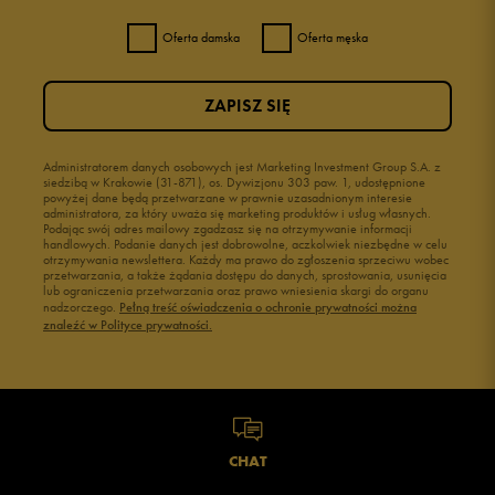
Oferta damska
Oferta męska
ZAPISZ SIĘ
Administratorem danych osobowych jest Marketing Investment Group S.A. z
siedzibą w Krakowie (31-871), os. Dywizjonu 303 paw. 1, udostępnione
powyżej dane będą przetwarzane w prawnie uzasadnionym interesie
administratora, za który uważa się marketing produktów i usług własnych.
Podając swój adres mailowy zgadzasz się na otrzymywanie informacji
handlowych. Podanie danych jest dobrowolne, aczkolwiek niezbędne w celu
otrzymywania newslettera. Każdy ma prawo do zgłoszenia sprzeciwu wobec
przetwarzania, a także żądania dostępu do danych, sprostowania, usunięcia
lub ograniczenia przetwarzania oraz prawo wniesienia skargi do organu
nadzorczego.
Pełną treść oświadczenia o ochronie prywatności można
znaleźć w Polityce prywatności.
CHAT