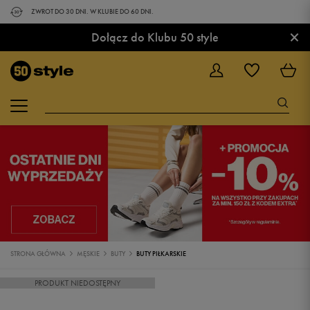
ZWROT DO 30 DNI. W KLUBIE DO 60 DNI.
×
Dołącz do Klubu 50 style
STRONA GŁÓWNA
MĘSKIE
BUTY
BUTY PIŁKARSKIE
PRODUKT NIEDOSTĘPNY