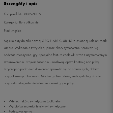
Szczegóły i opis
42
26,5 cm
Powiadom o dostępności
Kod produktu:
80897UCN3
42,5
27 cm
Powiadom o dostępności
Kategoria:
Buty piłkarskie
Płeć:
Męskie
43
27,5 cm
Powiadom o dostępności
Męskie buty do piłki nożnej GEO FLARE CLUB HG z jesiennej kolekcji marki
44
28,5 cm
Powiadom o dostępności
Umbro. Wykonanie z wysokiej jakości skóry syntetycznej sprawdzi się
podczas intensywnej gry. Specjalna faktura cholewki wraz z asymetrycznym
44,5
28,5 cm
Powiadom o dostępności
sznurowaniem i wąskim fasonem umożliwią lepszą kontrolę nad piłką.
Przyczepna podeszwa doskonale sprawdzi się na naturalnych, dobrze
45
29 cm
Powiadom o dostępności
przygotowanych boiskach. Modna grafika i duże, srebrzyste logowanie
przypadną do gustu niejednemu fanowi gry w piłkę.
45,5
29,5 cm
Powiadom o dostępności
46
30 cm
Powiadom o dostępności
Wierzch: skóra syntetyczna (poliuretan)
Wyściółka: materiał tekstylny i syntetyczny
Podeszwa: guma