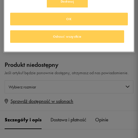
Dostosuj
HG
0.0
(
0
)
OK
59,99
zł
z Vat
+ 300 PKT W
KLUBIE 50 STYLE
Odrzuć wszystkie
Produkt niedostępny
Jeśli artykuł będzie ponownie dostępny, otrzymasz od nas powiadomienie.
Wybierz rozmiar
Sprawdź dostępność w salonach
Rozmiary EU
Rozmiary US
40,5
25,5 cm
Powiadom o dostępności
Szczegóły i opis
Dostawa i płatność
Opinie
41
26 cm
Powiadom o dostępności