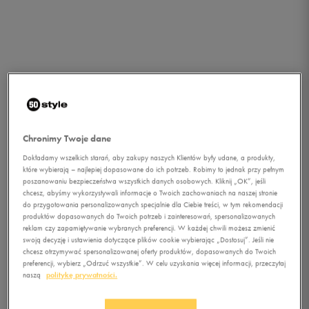
Chronimy Twoje dane
Dokładamy wszelkich starań, aby zakupy naszych Klientów były udane, a produkty,
które wybierają – najlepiej dopasowane do ich potrzeb. Robimy to jednak przy pełnym
poszanowaniu bezpieczeństwa wszystkich danych osobowych. Kliknij „OK”, jeśli
chcesz, abyśmy wykorzystywali informacje o Twoich zachowaniach na naszej stronie
1/1
do przygotowania personalizowanych specjalnie dla Ciebie treści, w tym rekomendacji
produktów dopasowanych do Twoich potrzeb i zainteresowań, spersonalizowanych
reklam czy zapamiętywanie wybranych preferencji. W każdej chwili możesz zmienić
swoją decyzję i ustawienia dotyczące plików cookie wybierając „Dostosuj”. Jeśli nie
chcesz otrzymywać spersonalizowanej oferty produktów, dopasowanych do Twoich
preferencji, wybierz „Odrzuć wszystkie”. W celu uzyskania więcej informacji, przeczytaj
naszą
politykę prywatności.
UMBRO GEO FLARE CLUB