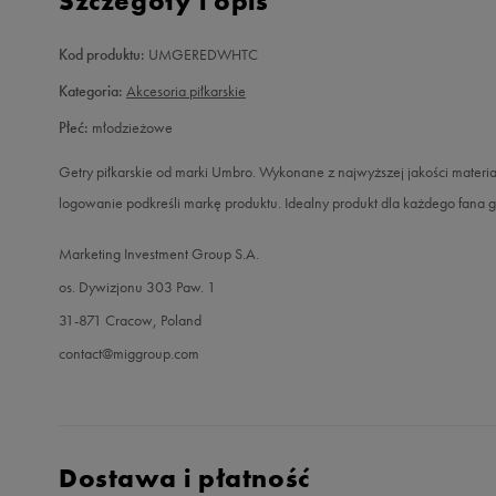
Szczegóły i opis
Kod produktu:
UMGEREDWHTC
Kategoria:
Akcesoria piłkarskie
Płeć:
młodzieżowe
Getry piłkarskie od marki Umbro. Wykonane z najwyższej jakości materia
logowanie podkreśli markę produktu. Idealny produkt dla każdego fana g
Marketing Investment Group S.A.
os. Dywizjonu 303 Paw. 1
31-871 Cracow, Poland
contact@miggroup.com
Dostawa i płatność