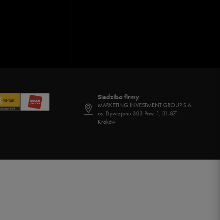
Siedziba firmy
MARKETING INVESTMENT GROUP S.A.
os. Dywizjonu 303 Paw. 1, 31-871
Kraków