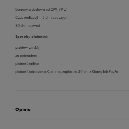
Darmowa dostawa od 299,99 zł
Czas realizacji 1-5 dni roboczych
30 dni na zwrot
Sposoby płatności:
przelew zwykły
za pobraniem
płatność online
płatność odroczona Kup teraz zapłać za 30 dni z Klarną lub PayPo
Opinie