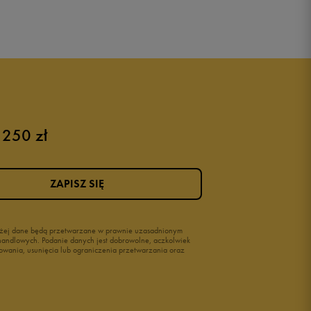
 250 zł
ZAPISZ SIĘ
wyżej dane będą przetwarzane w prawnie uzasadnionym
i handlowych. Podanie danych jest dobrowolne, aczkolwiek
owania, usunięcia lub ograniczenia przetwarzania oraz