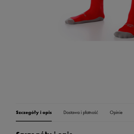
Skechers
Timberland
Umbro
Under Armour
Up8
U.S. Polo ASSN.
Vans
Szczegóły i opis
Dostawa i płatność
Opinie