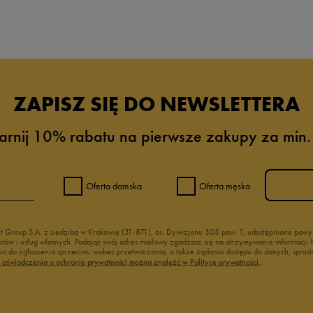
da recenzji
ZAPISZ SIĘ DO NEWSLETTERA
arnij 10% rabatu na pierwsze zakupy za min.
Oferta damska
Oferta męska
nt Group S.A. z siedzibą w Krakowie (31-871), os. Dywizjonu 303 paw. 1, udostępnione po
duktów i usług własnych. Podając swój adres mailowy zgadzasz się na otrzymywanie informacj
 do zgłoszenia sprzeciwu wobec przetwarzania, a także żądania dostępu do danych, sprost
ć oświadczenia o ochronie prywatności można znaleźć w Polityce prywatności.