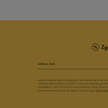
Produkt nie posia
Zg
Adres e-mail
Administratorem danych osobowych jest Marketing Investme
interesie administratora, za który uważa się marketing pro
niezbędne w celu otrzymywania newslettera. Każdy ma prawo
prawo wniesienia skargi do organu nadzorczego.
Pełną treś