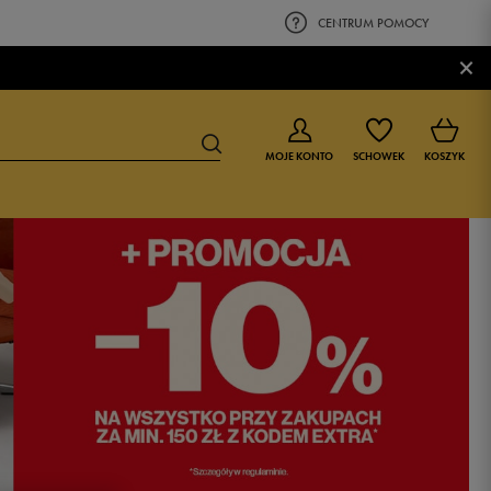
CENTRUM POMOCY
×
MOJE KONTO
SCHOWEK
KOSZYK
BUTY DLA CHŁOPCA
BUTY DLA DZIEWCZYNKI
0-4 lat
0-4 lat
4-8 lat
4-8 lat
9-16 lat
9-16 lat