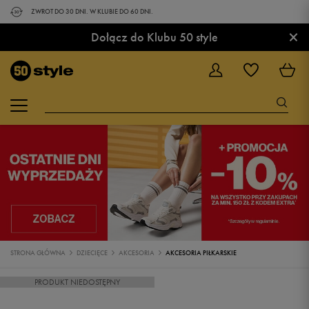
ZWROT DO 30 DNI. W KLUBIE DO 60 DNI.
×
Dołącz do Klubu 50 style
STRONA GŁÓWNA
DZIECIĘCE
AKCESORIA
AKCESORIA PIŁKARSKIE
PRODUKT NIEDOSTĘPNY