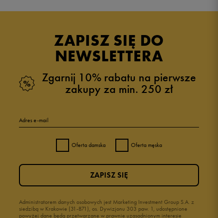
Produkt nie posiada recenzji
ZAPISZ SIĘ DO
NEWSLETTERA
Zgarnij 10% rabatu na pierwsze
zakupy za min. 250 zł
Adres e-mail
Oferta damska
Oferta męska
ZAPISZ SIĘ
Administratorem danych osobowych jest Marketing Investment Group S.A. z
siedzibą w Krakowie (31-871), os. Dywizjonu 303 paw. 1, udostępnione
powyżej dane będą przetwarzane w prawnie uzasadnionym interesie