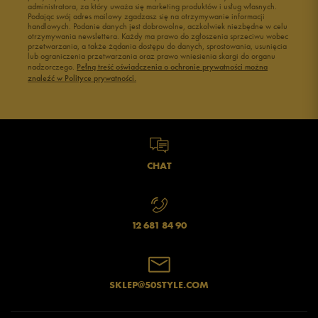
administratora, za który uważa się marketing produktów i usług własnych.
Podając swój adres mailowy zgadzasz się na otrzymywanie informacji
handlowych. Podanie danych jest dobrowolne, aczkolwiek niezbędne w celu
otrzymywania newslettera. Każdy ma prawo do zgłoszenia sprzeciwu wobec
przetwarzania, a także żądania dostępu do danych, sprostowania, usunięcia
lub ograniczenia przetwarzania oraz prawo wniesienia skargi do organu
nadzorczego.
Pełną treść oświadczenia o ochronie prywatności można
znaleźć w Polityce prywatności.
CHAT
12 681 84 90
SKLEP@50STYLE.COM