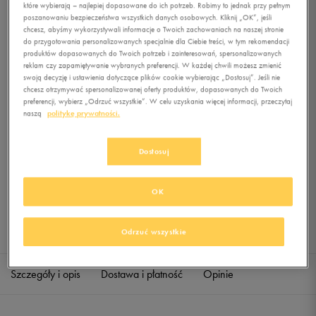
które wybierają – najlepiej dopasowane do ich potrzeb. Robimy to jednak przy pełnym
poszanowaniu bezpieczeństwa wszystkich danych osobowych. Kliknij „OK”, jeśli
chcesz, abyśmy wykorzystywali informacje o Twoich zachowaniach na naszej stronie
0.0
(
0
)
do przygotowania personalizowanych specjalnie dla Ciebie treści, w tym rekomendacji
7,99
zł
z Vat
produktów dopasowanych do Twoich potrzeb i zainteresowań, spersonalizowanych
reklam czy zapamiętywanie wybranych preferencji. W każdej chwili możesz zmienić
swoją decyzję i ustawienia dotyczące plików cookie wybierając „Dostosuj”. Jeśli nie
+ 40 PKT W
KLUBIE 50 STYLE
chcesz otrzymywać spersonalizowanej oferty produktów, dopasowanych do Twoich
preferencji, wybierz „Odrzuć wszystkie”. W celu uzyskania więcej informacji, przeczytaj
naszą
politykę prywatności.
Produkt niedostępny
Dostosuj
Jeśli artykuł będzie ponownie dostępny, otrzymasz od nas powiadomienie.
OK
Wybierz rozmiar
Sprawdź dostępność w salonach
Odrzuć wszystkie
XS
Powiadom o dostępności
Szczegóły i opis
Dostawa i płatność
Opinie
M
Powiadom o dostępności
L
Powiadom o dostępności