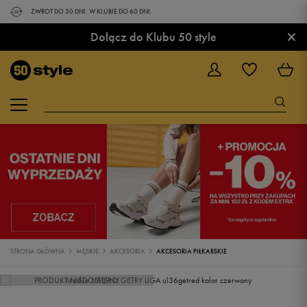
ZWROT DO 30 DNI. W KLUBIE DO 60 DNI.
×
Dołącz do Klubu 50 style
STRONA GŁÓWNA
MĘSKIE
AKCESORIA
AKCESORIA PIŁKARSKIE
PRODUKT NIEDOSTĘPNY