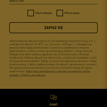
Adres e-mail
Oferta damska
Oferta męska
ZAPISZ SIĘ
Administratorem danych osobowych jest Marketing Investment Group S.A. z
siedzibą w Krakowie (31-871), os. Dywizjonu 303 paw. 1, udostępnione
powyżej dane będą przetwarzane w prawnie uzasadnionym interesie
administratora, za który uważa się marketing produktów i usług własnych.
Podając swój adres mailowy zgadzasz się na otrzymywanie informacji
handlowych. Podanie danych jest dobrowolne, aczkolwiek niezbędne w celu
otrzymywania newslettera. Każdy ma prawo do zgłoszenia sprzeciwu wobec
przetwarzania, a także żądania dostępu do danych, sprostowania, usunięcia
lub ograniczenia przetwarzania oraz prawo wniesienia skargi do organu
nadzorczego.
Pełną treść oświadczenia o ochronie prywatności można
znaleźć w Polityce prywatności.
CHAT