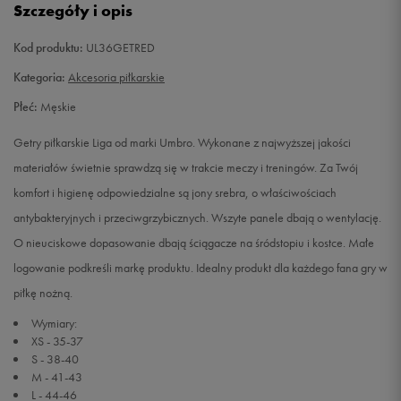
Szczegóły i opis
Kod produktu:
UL36GETRED
Kategoria:
Akcesoria piłkarskie
Płeć:
Męskie
Getry piłkarskie Liga od marki Umbro. Wykonane z najwyższej jakości
materiałów świetnie sprawdzą się w trakcie meczy i treningów. Za Twój
komfort i higienę odpowiedzialne są jony srebra, o właściwościach
antybakteryjnych i przeciwgrzybicznych. Wszyte panele dbają o wentylację.
O nieuciskowe dopasowanie dbają ściągacze na śródstopiu i kostce. Małe
logowanie podkreśli markę produktu. Idealny produkt dla każdego fana gry w
piłkę nożną.
Wymiary:
XS - 35-37
S - 38-40
M - 41-43
L - 44-46