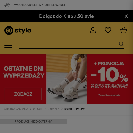
ZWROT DO 30 DNI. W KLUBIE DO 60 DNI.
×
Dołącz do Klubu 50 style
STRONA GŁÓWNA
MĘSKIE
UBRANIA
KURTKI ZIMOWE
PRODUKT NIEDOSTĘPNY