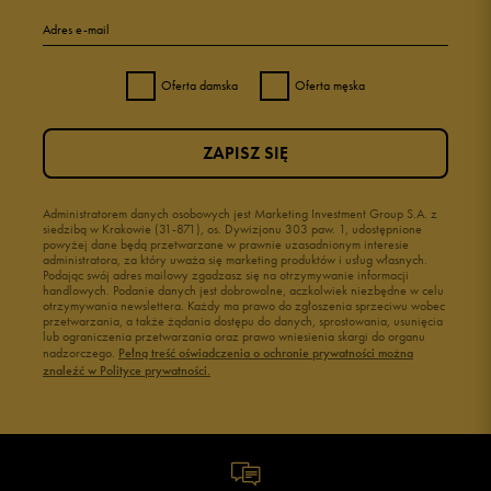
Adres e-mail
Oferta damska
Oferta męska
ZAPISZ SIĘ
Administratorem danych osobowych jest Marketing Investment Group S.A. z
siedzibą w Krakowie (31-871), os. Dywizjonu 303 paw. 1, udostępnione
powyżej dane będą przetwarzane w prawnie uzasadnionym interesie
administratora, za który uważa się marketing produktów i usług własnych.
Podając swój adres mailowy zgadzasz się na otrzymywanie informacji
handlowych. Podanie danych jest dobrowolne, aczkolwiek niezbędne w celu
otrzymywania newslettera. Każdy ma prawo do zgłoszenia sprzeciwu wobec
przetwarzania, a także żądania dostępu do danych, sprostowania, usunięcia
lub ograniczenia przetwarzania oraz prawo wniesienia skargi do organu
nadzorczego.
Pełną treść oświadczenia o ochronie prywatności można
znaleźć w Polityce prywatności.