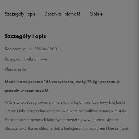
Szczegóły i opis
Dostawa i płatność
Opinie
L
Powiadom o dostępności
XL
Powiadom o dostępności
Szczegóły i opis
XXL
Powiadom o dostępności
Kod produktu:
UL35KUM12001
Kategoria:
Kurtki zimowe
Płeć:
Męskie
Model na zdjęciu ma 183 cm wzrostu, waży 73 kg i prezentuje
produkt w rozmiarze M.
Wybierz jakość sygnowaną piłkarską marką Umbro. Sportowy krój kurtki
Umbro Haba przypadnie do gustu wielbicielom outfitów w miejskim stylu.
Połączenie stonowanych kolorów sprawdzi się w większości stylizacji.
Klasyczna kurtka na chłodne dni, z funkcjonalnym kapturem i kieszeniami.