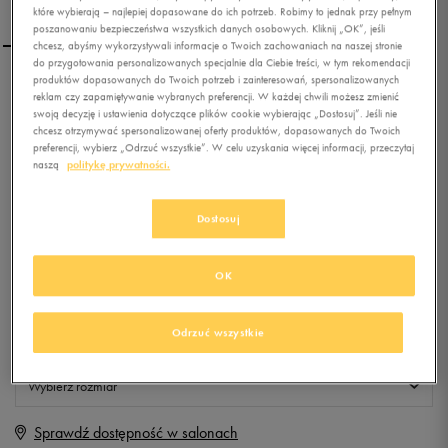
które wybierają – najlepiej dopasowane do ich potrzeb. Robimy to jednak przy pełnym
poszanowaniu bezpieczeństwa wszystkich danych osobowych. Kliknij „OK”, jeśli
chcesz, abyśmy wykorzystywali informacje o Twoich zachowaniach na naszej stronie
do przygotowania personalizowanych specjalnie dla Ciebie treści, w tym rekomendacji
produktów dopasowanych do Twoich potrzeb i zainteresowań, spersonalizowanych
UMBRO KURTKA HABA
reklam czy zapamiętywanie wybranych preferencji. W każdej chwili możesz zmienić
swoją decyzję i ustawienia dotyczące plików cookie wybierając „Dostosuj”. Jeśli nie
chcesz otrzymywać spersonalizowanej oferty produktów, dopasowanych do Twoich
preferencji, wybierz „Odrzuć wszystkie”. W celu uzyskania więcej informacji, przeczytaj
0.0
(
0
)
naszą
politykę prywatności.
99,99
zł
z Vat
Dostosuj
+ 500 PKT W
KLUBIE 50 STYLE
OK
Produkt niedostępny
Odrzuć wszystkie
Jeśli artykuł będzie ponownie dostępny, otrzymasz od nas powiadomienie.
Wybierz rozmiar
Sprawdź dostępność w salonach
M
Powiadom o dostępności