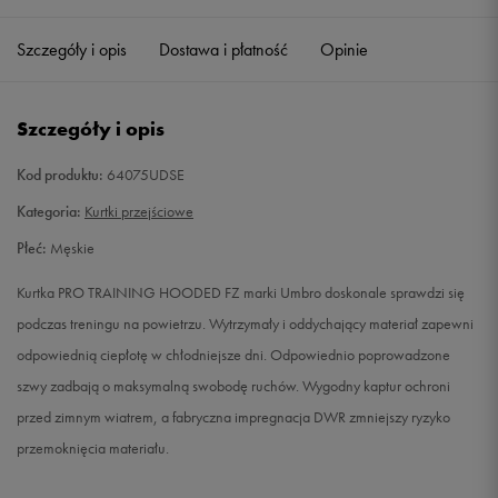
Szczegóły i opis
Dostawa i płatność
Opinie
L
Powiadom o dostępności
XL
Powiadom o dostępności
Szczegóły i opis
XXL
Powiadom o dostępności
Kod produktu:
64075UDSE
Kategoria:
Kurtki przejściowe
Płeć:
Męskie
Kurtka PRO TRAINING HOODED FZ marki Umbro doskonale sprawdzi się
podczas treningu na powietrzu. Wytrzymały i oddychający materiał zapewni
odpowiednią ciepłotę w chłodniejsze dni. Odpowiednio poprowadzone
szwy zadbają o maksymalną swobodę ruchów. Wygodny kaptur ochroni
przed zimnym wiatrem, a fabryczna impregnacja DWR zmniejszy ryzyko
przemoknięcia materiału.