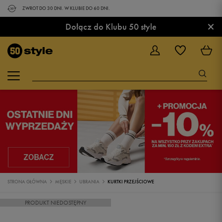
ZWROT DO 30 DNI. W KLUBIE DO 60 DNI.
×
Dołącz do Klubu 50 style
STRONA GŁÓWNA
MĘSKIE
UBRANIA
KURTKI PRZEJŚCIOWE
PRODUKT NIEDOSTĘPNY