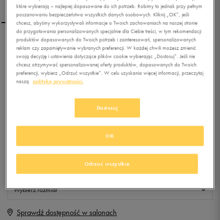
które wybierają – najlepiej dopasowane do ich potrzeb. Robimy to jednak przy pełnym
poszanowaniu bezpieczeństwa wszystkich danych osobowych. Kliknij „OK”, jeśli
chcesz, abyśmy wykorzystywali informacje o Twoich zachowaniach na naszej stronie
do przygotowania personalizowanych specjalnie dla Ciebie treści, w tym rekomendacji
produktów dopasowanych do Twoich potrzeb i zainteresowań, spersonalizowanych
UMBRO KURTKA PRO
reklam czy zapamiętywanie wybranych preferencji. W każdej chwili możesz zmienić
TRAINING HOODED FZ
swoją decyzję i ustawienia dotyczące plików cookie wybierając „Dostosuj”. Jeśli nie
chcesz otrzymywać spersonalizowanej oferty produktów, dopasowanych do Twoich
preferencji, wybierz „Odrzuć wszystkie”. W celu uzyskania więcej informacji, przeczytaj
0.0
(
0
)
naszą
politykę prywatności.
9,99
zł
z Vat
+ 50 PKT W
KLUBIE 50 STYLE
Dostosuj
OK
Produkt niedostępny
Odrzuć wszystkie
Jeśli artykuł będzie ponownie dostępny, otrzymasz od nas powiadomienie.
Wybierz rozmiar
Sprawdź dostępność w salonach
M
Powiadom o dostępności