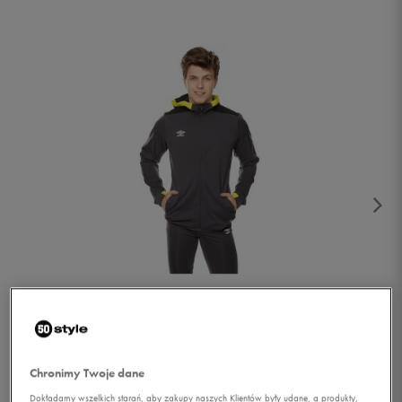
1/4
Chronimy Twoje dane
Dokładamy wszelkich starań, aby zakupy naszych Klientów były udane, a produkty,