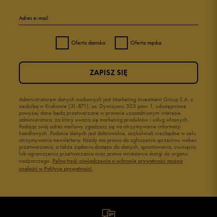
Adres e-mail
Oferta damska
Oferta męska
ZAPISZ SIĘ
Administratorem danych osobowych jest Marketing Investment Group S.A. z
siedzibą w Krakowie (31-871), os. Dywizjonu 303 paw. 1, udostępnione
powyżej dane będą przetwarzane w prawnie uzasadnionym interesie
administratora, za który uważa się marketing produktów i usług własnych.
Podając swój adres mailowy zgadzasz się na otrzymywanie informacji
handlowych. Podanie danych jest dobrowolne, aczkolwiek niezbędne w celu
otrzymywania newslettera. Każdy ma prawo do zgłoszenia sprzeciwu wobec
przetwarzania, a także żądania dostępu do danych, sprostowania, usunięcia
lub ograniczenia przetwarzania oraz prawo wniesienia skargi do organu
nadzorczego.
Pełną treść oświadczenia o ochronie prywatności można
znaleźć w Polityce prywatności.