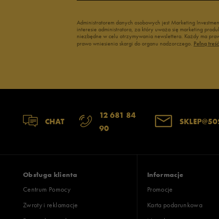
Administratorem danych osobowych jest Marketing Investme
interesie administratora, za który uważa się marketing pro
niezbędne w celu otrzymywania newslettera. Każdy ma prawo
prawo wniesienia skargi do organu nadzorczego.
Pełną treś
12 681 84
CHAT
SKLEP@50
90
Obsługa klienta
Informacje
Centrum Pomocy
Promocje
Zwroty i reklamacje
Karta podarunkowa