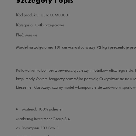
Szczegóły i opis
Kod produktu:
UL16KUM03001
Kategoria:
Kurtki przejściowe
Płeć:
Męskie
Model na zdjęciu ma 181 cm wzrostu, waży 72 kg i prezentuje pr
Kultowa kurtka bomber z pewnością ucieszy miłośników ulicznego styl
krzyk mody. System ściągaczy oraz stójka pozwolą Ci wyróżnić się na u
kieszenie. Klasyczny, czarny model wkomponuje się zarówno w sportową,
Materiał: 100% poliester
Marketing Investment Group S.A.
os. Dywizjonu 303 Paw. 1