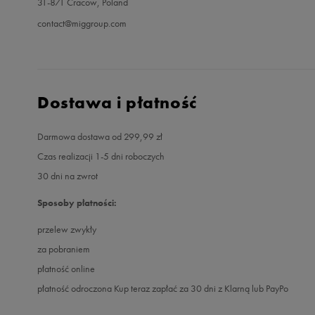
31-871 Cracow, Poland
contact@miggroup.com
Dostawa i płatność
Darmowa dostawa od 299,99 zł
Czas realizacji 1-5 dni roboczych
30 dni na zwrot
Sposoby płatności:
przelew zwykły
za pobraniem
płatność online
płatność odroczona Kup teraz zapłać za 30 dni z Klarną lub PayPo