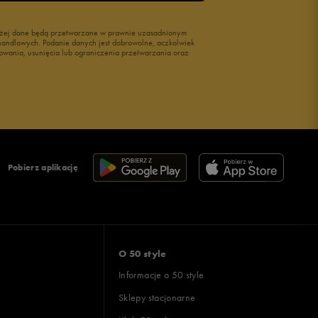
wyżej dane będą przetwarzane w prawnie uzasadnionym
i handlowych. Podanie danych jest dobrowolne, aczkolwiek
owania, usunięcia lub ograniczenia przetwarzania oraz
Pobierz aplikację
O 50 style
Informacje o 50 style
Sklepy stacjonarne