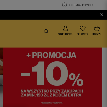
CENTRUM POMOCY
×
MOJE KONTO
SCHOWEK
KOSZYK
BUTY DLA CHŁOPCA
BUTY DLA DZIEWCZYNKI
0-4 lat
0-4 lat
4-8 lat
4-8 lat
9-16 lat
9-16 lat