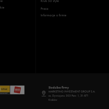
ie
Klub 50 style
skie
Praca
Informacje o firmie
Siedziba firmy
MARKETING INVESTMENT GROUP S.A.
os. Dywizjonu 303 Paw. 1, 31-871
Kraków