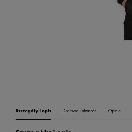
Skechers
Timberland
Umbro
Under Armour
Up8
U.S. Polo ASSN.
Vans
Szczegóły i opis
Dostawa i płatność
Opinie