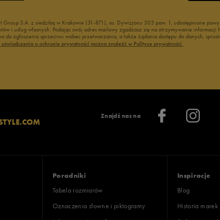
nt Group S.A. z siedzibą w Krakowie (31-871), os. Dywizjonu 303 paw. 1, udostępnione po
duktów i usług własnych. Podając swój adres mailowy zgadzasz się na otrzymywanie informacj
 do zgłoszenia sprzeciwu wobec przetwarzania, a także żądania dostępu do danych, sprost
ć oświadczenia o ochronie prywatności można znaleźć w Polityce prywatności.
Znajdź nas na
STYLE.COM
Poradniki
Inspiracje
Tabela rozmiarów
Blog
Oznaczenia słowne i piktogramy
Historia marek