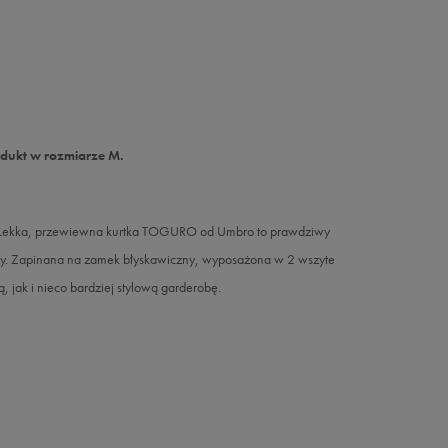
odukt w rozmiarze M.
u. Lekka, przewiewna kurtka TOGURO od Umbro to prawdziwy
licy. Zapinana na zamek błyskawiczny, wyposażona w 2 wszyte
 jak i nieco bardziej stylową garderobę.