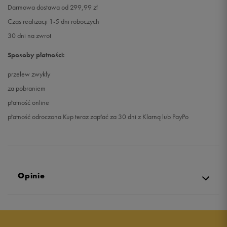
Darmowa dostawa od 299,99 zł
Czas realizacji 1-5 dni roboczych
30 dni na zwrot
Sposoby płatności:
przelew zwykły
za pobraniem
płatność online
płatność odroczona Kup teraz zapłać za 30 dni z Klarną lub PayPo
Opinie
Produkt nie posiada recenzji