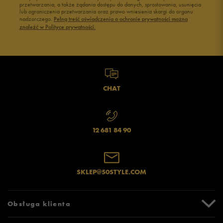
przetwarzania, a także żądania dostępu do danych, sprostowania, usunięcia
lub ograniczenia przetwarzania oraz prawo wniesienia skargi do organu
nadzorczego.
Pełną treść oświadczenia o ochronie prywatności można
znaleźć w Polityce prywatności.
CHAT
12 681 84 90
SKLEP@50STYLE.COM
Obsługa klienta