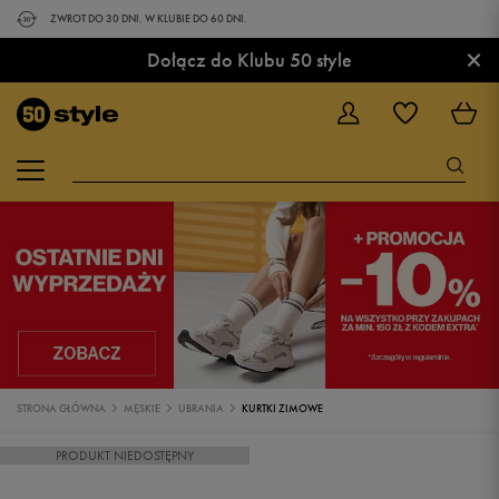
ZWROT DO 30 DNI. W KLUBIE DO 60 DNI.
×
Dołącz do Klubu 50 style
STRONA GŁÓWNA
MĘSKIE
UBRANIA
KURTKI ZIMOWE
PRODUKT NIEDOSTĘPNY