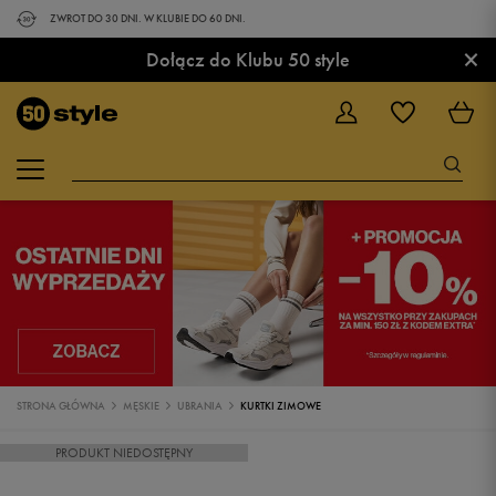
ZWROT DO 30 DNI. W KLUBIE DO 60 DNI.
×
Dołącz do Klubu 50 style
STRONA GŁÓWNA
MĘSKIE
UBRANIA
KURTKI ZIMOWE
PRODUKT NIEDOSTĘPNY