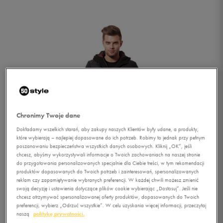
Chronimy Twoje dane
Dokładamy wszelkich starań, aby zakupy naszych Klientów były udane, a produkty,
które wybierają – najlepiej dopasowane do ich potrzeb. Robimy to jednak przy pełnym
poszanowaniu bezpieczeństwa wszystkich danych osobowych. Kliknij „OK”, jeśli
chcesz, abyśmy wykorzystywali informacje o Twoich zachowaniach na naszej stronie
do przygotowania personalizowanych specjalnie dla Ciebie treści, w tym rekomendacji
produktów dopasowanych do Twoich potrzeb i zainteresowań, spersonalizowanych
reklam czy zapamiętywanie wybranych preferencji. W każdej chwili możesz zmienić
1/5
swoją decyzję i ustawienia dotyczące plików cookie wybierając „Dostosuj”. Jeśli nie
chcesz otrzymywać spersonalizowanej oferty produktów, dopasowanych do Twoich
preferencji, wybierz „Odrzuć wszystkie”. W celu uzyskania więcej informacji, przeczytaj
naszą
politykę prywatności.