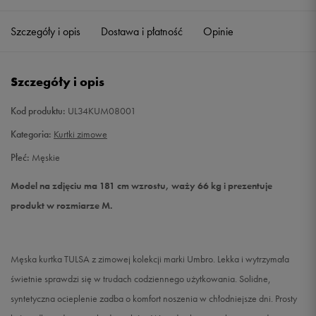
Szczegóły i opis
Dostawa i płatność
Opinie
L
Powiadom o dostępności
XL
Powiadom o dostępności
Szczegóły i opis
XXL
Powiadom o dostępności
Kod produktu:
UL34KUM08001
Kategoria:
Kurtki zimowe
Płeć:
Męskie
Model na zdjęciu ma 181 cm wzrostu, waży 66 kg i prezentuje
produkt w rozmiarze M.
Męska kurtka TULSA z zimowej kolekcji marki Umbro. Lekka i wytrzymała
świetnie sprawdzi się w trudach codziennego użytkowania. Solidne,
syntetyczna ocieplenie zadba o komfort noszenia w chłodniejsze dni. Prosty