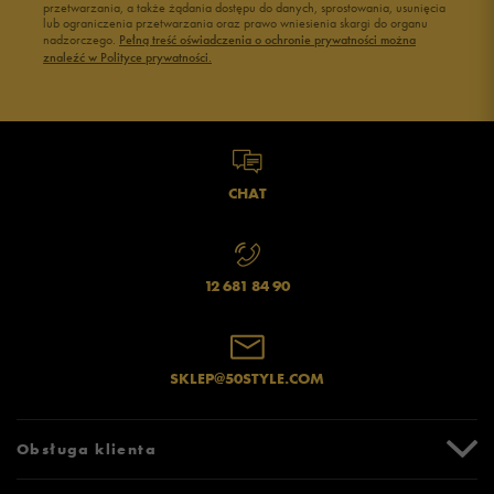
przetwarzania, a także żądania dostępu do danych, sprostowania, usunięcia
lub ograniczenia przetwarzania oraz prawo wniesienia skargi do organu
nadzorczego.
Pełną treść oświadczenia o ochronie prywatności można
znaleźć w Polityce prywatności.
CHAT
12 681 84 90
SKLEP@50STYLE.COM
Obsługa klienta
Centrum Pomocy