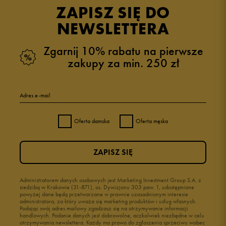
ZAPISZ SIĘ DO
NEWSLETTERA
Zgarnij 10% rabatu na pierwsze
zakupy za min. 250 zł
Adres e-mail
Oferta damska
Oferta męska
ZAPISZ SIĘ
Administratorem danych osobowych jest Marketing Investment Group S.A. z
siedzibą w Krakowie (31-871), os. Dywizjonu 303 paw. 1, udostępnione
powyżej dane będą przetwarzane w prawnie uzasadnionym interesie
administratora, za który uważa się marketing produktów i usług własnych.
Podając swój adres mailowy zgadzasz się na otrzymywanie informacji
handlowych. Podanie danych jest dobrowolne, aczkolwiek niezbędne w celu
otrzymywania newslettera. Każdy ma prawo do zgłoszenia sprzeciwu wobec