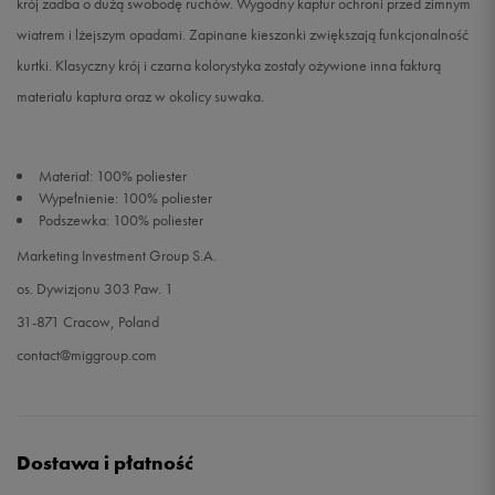
krój zadba o dużą swobodę ruchów. Wygodny kaptur ochroni przed zimnym
wiatrem i lżejszym opadami. Zapinane kieszonki zwiększają funkcjonalność
kurtki. Klasyczny krój i czarna kolorystyka zostały ożywione inna fakturą
materiału kaptura oraz w okolicy suwaka.
Materiał: 100% poliester
Wypełnienie: 100% poliester
Podszewka: 100% poliester
Marketing Investment Group S.A.
os. Dywizjonu 303 Paw. 1
31-871 Cracow, Poland
contact@miggroup.com
Dostawa i płatność