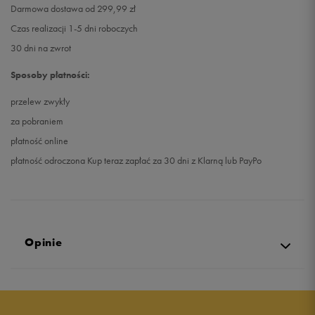
Darmowa dostawa od 299,99 zł
Czas realizacji 1-5 dni roboczych
30 dni na zwrot
Sposoby płatności:
przelew zwykły
za pobraniem
płatność online
płatność odroczona Kup teraz zapłać za 30 dni z Klarną lub PayPo
Opinie
Produkt nie posiada recenzji