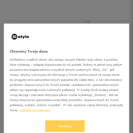
Chronimy Twoje dane
Dokładamy wszelkich starań, aby zakupy naszych Klientów były udane, a produkty,
które wybierają – najlepiej dopasowane do ich potrzeb. Robimy to jednak przy pełnym
poszanowaniu bezpieczeństwa wszystkich danych osobowych. Kliknij „OK”, jeśli
chcesz, abyśmy wykorzystywali informacje o Twoich zachowaniach na naszej stronie
do przygotowania personalizowanych specjalnie dla Ciebie treści, w tym rekomendacji
produktów dopasowanych do Twoich potrzeb i zainteresowań, spersonalizowanych
1/1
reklam czy zapamiętywanie wybranych preferencji. W każdej chwili możesz zmienić
swoją decyzję i ustawienia dotyczące plików cookie wybierając „Dostosuj”. Jeśli nie
chcesz otrzymywać spersonalizowanej oferty produktów, dopasowanych do Twoich
preferencji, wybierz „Odrzuć wszystkie”. W celu uzyskania więcej informacji, przeczytaj
naszą
politykę prywatności.
Dostosuj
UMBRO OCHRANIACZE