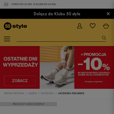
ZWROT DO 30 DNI. W KLUBIE DO 60 DNI.
×
Dołącz do Klubu 50 style
STRONA GŁÓWNA
MĘSKIE
AKCESORIA
AKCESORIA PIŁKARSKIE
PRODUKT NIEDOSTĘPNY