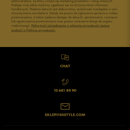
administratora, za który uważa się marketing produktów i usług własnych.
Podając swój adres mailowy zgadzasz się na otrzymywanie informacji
handlowych. Podanie danych jest dobrowolne, aczkolwiek niezbędne w celu
otrzymywania newslettera. Każdy ma prawo do zgłoszenia sprzeciwu wobec
przetwarzania, a także żądania dostępu do danych, sprostowania, usunięcia
lub ograniczenia przetwarzania oraz prawo wniesienia skargi do organu
nadzorczego.
Pełną treść oświadczenia o ochronie prywatności można
znaleźć w Polityce prywatności.
CHAT
12 681 84 90
SKLEP@50STYLE.COM