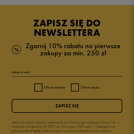
Produkt nie posiada recenzji
ZAPISZ SIĘ DO
NEWSLETTERA
Zgarnij 10% rabatu na pierwsze
zakupy za min. 250 zł
Adres e-mail
Oferta damska
Oferta męska
ZAPISZ SIĘ
Administratorem danych osobowych jest Marketing Investment Group S.A. z
siedzibą w Krakowie (31-871), os. Dywizjonu 303 paw. 1, udostępnione
powyżej dane będą przetwarzane w prawnie uzasadnionym interesie