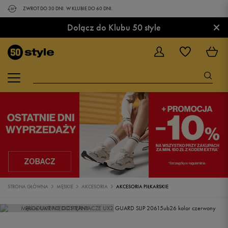
ZWROT DO 30 DNI. W KLUBIE DO 60 DNI.
×
Dołącz do Klubu 50 style
STRONA GŁÓWNA
MĘSKIE
AKCESORIA
AKCESORIA PIŁKARSKIE
PRODUKT NIEDOSTĘPNY