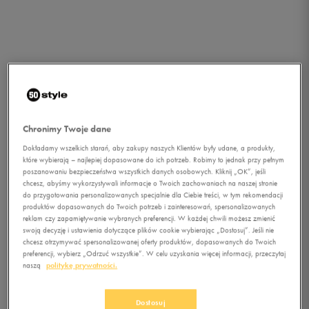
Chronimy Twoje dane
Dokładamy wszelkich starań, aby zakupy naszych Klientów były udane, a produkty,
które wybierają – najlepiej dopasowane do ich potrzeb. Robimy to jednak przy pełnym
poszanowaniu bezpieczeństwa wszystkich danych osobowych. Kliknij „OK”, jeśli
chcesz, abyśmy wykorzystywali informacje o Twoich zachowaniach na naszej stronie
do przygotowania personalizowanych specjalnie dla Ciebie treści, w tym rekomendacji
1/1
produktów dopasowanych do Twoich potrzeb i zainteresowań, spersonalizowanych
reklam czy zapamiętywanie wybranych preferencji. W każdej chwili możesz zmienić
swoją decyzję i ustawienia dotyczące plików cookie wybierając „Dostosuj”. Jeśli nie
chcesz otrzymywać spersonalizowanej oferty produktów, dopasowanych do Twoich
preferencji, wybierz „Odrzuć wszystkie”. W celu uzyskania więcej informacji, przeczytaj
naszą
politykę prywatności.
UMBRO OCHRANIACZE
Dostosuj