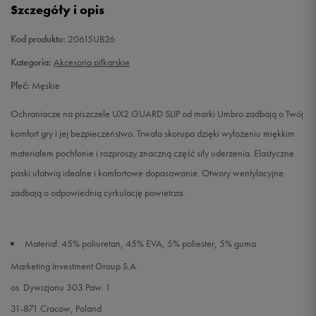
Szczegóły i opis
Kod produktu:
20615UB26
Kategoria:
Akcesoria piłkarskie
Płeć:
Męskie
Ochraniacze na piszczele UX2 GUARD SLIP od marki Umbro zadbają o Twój
komfort gry i jej bezpieczeństwo. Trwała skorupa dzięki wyłożeniu miękkim
materiałem pochłonie i rozproszy znaczną część siły uderzenia. Elastyczne
paski ułatwią idealne i komfortowe dopasowanie. Otwory wentylacyjne
zadbają o odpowiednią cyrkulację powietrza.
Materiał: 45% poliuretan, 45% EVA, 5% poliester, 5% guma
Marketing Investment Group S.A.
os. Dywizjonu 303 Paw. 1
31-871 Cracow, Poland