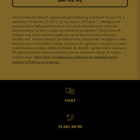
Administratorem danych osobowych jest Marketing Investment Group S.A. z
siedzibą w Krakowie (31-871), os. Dywizjonu 303 paw. 1, udostępnione
powyżej dane będą przetwarzane w prawnie uzasadnionym interesie
administratora, za który uważa się marketing produktów i usług własnych.
Podając swój adres mailowy zgadzasz się na otrzymywanie informacji
handlowych. Podanie danych jest dobrowolne, aczkolwiek niezbędne w celu
otrzymywania newslettera. Każdy ma prawo do zgłoszenia sprzeciwu wobec
przetwarzania, a także żądania dostępu do danych, sprostowania, usunięcia
lub ograniczenia przetwarzania oraz prawo wniesienia skargi do organu
nadzorczego.
Pełną treść oświadczenia o ochronie prywatności można
znaleźć w Polityce prywatności.
CHAT
12 681 84 90