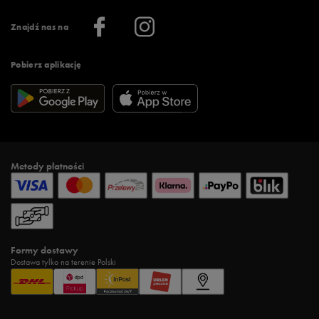
Informacje o firmie
Więcej regulaminów >
Znajdź nas na
Pobierz aplikację
Metody płatności
Formy dostawy
Dostawa tylko na terenie Polski