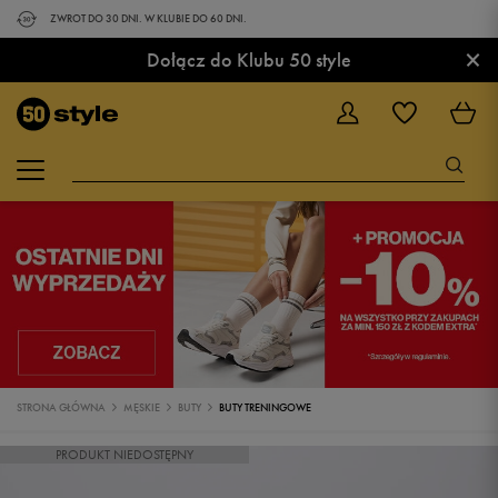
ZWROT DO 30 DNI. W KLUBIE DO 60 DNI.
×
Dołącz do Klubu 50 style
STRONA GŁÓWNA
MĘSKIE
BUTY
BUTY TRENINGOWE
PRODUKT NIEDOSTĘPNY