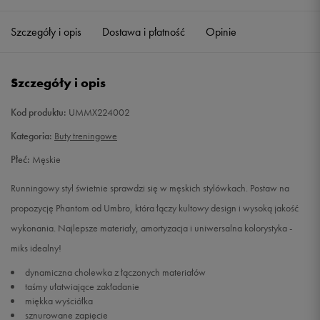
41
26 cm
Powiadom o dostępności
Szczegóły i opis
Dostawa i płatność
Opinie
42
26,5 cm
Powiadom o dostępności
Szczegóły i opis
43
27,5 cm
Powiadom o dostępności
Kod produktu:
UMMX224002
44
28,5 cm
Powiadom o dostępności
Kategoria:
Buty treningowe
Płeć:
Męskie
45
29 cm
Powiadom o dostępności
Runningowy styl świetnie sprawdzi się w męskich stylówkach. Postaw na
46
30 cm
Powiadom o dostępności
propozycję Phantom od Umbro, która łączy kultowy design i wysoką jakość
wykonania. Najlepsze materiały, amortyzacja i uniwersalna kolorystyka -
miks idealny!
dynamiczna cholewka z łączonych materiałów
taśmy ułatwiające zakładanie
miękka wyściółka
sznurowane zapięcie