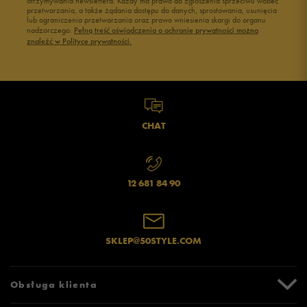
otrzymywania newslettera. Każdy ma prawo do zgłoszenia sprzeciwu wobec
Zgodność z rozmiarem
Liczba głosów: 12
przetwarzania, a także żądania dostępu do danych, sprostowania, usunięcia
lub ograniczenia przetwarzania oraz prawo wniesienia skargi do organu
nadzorczego.
Pełną treść oświadczenia o ochronie prywatności można
zaniżony
zgodny
zawyżony
znaleźć w Polityce prywatności.
Szerokość
Liczba głosów: 12
wąski
standardowy
szeroki
CHAT
Jak zbieramy opinie?
12 681 84 90
Opinie klientów
Wyczyść
Szukaj
SKLEP@50STYLE.COM
Obsługa klienta