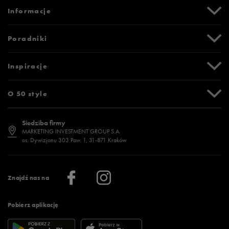
Centrum Pomocy
Informacje
Zwroty i reklamacje
Formy i koszty dostawy
Promocje
Poradniki
Formy płatności
Karta podarunkowa
Czas realizacji zamówienia
Newsletter
Tabela rozmiarów
Inspiracje
Bezpieczne zakupy (SSL)
Oznaczenia słowne i piktogramy
Polityka prywatności
Jak zmierzyć stopę?
Blog
O 50 style
Polityka cookies
Jak dobrać rozmiar?
Historia marek
Dostępność
Jakie buty na siłownię wybrać?
Stylizacje męskie
Informacje o 50 style
Siedziba firmy
Jak wybrać buty na zimę?
Stylizacje damskie
Sklepy stacjonarne
MARKETING INVESTMENT GROUP S.A.
os. Dywizjonu 303 Paw. 1, 31-871 Kraków
Więcej >
Klub 50 style
Regulamin sklepu 50 style
Praca
Regulamin aplikacji 50 style
Informacje o firmie
Więcej regulaminów >
Znajdź nas na
Pobierz aplikację