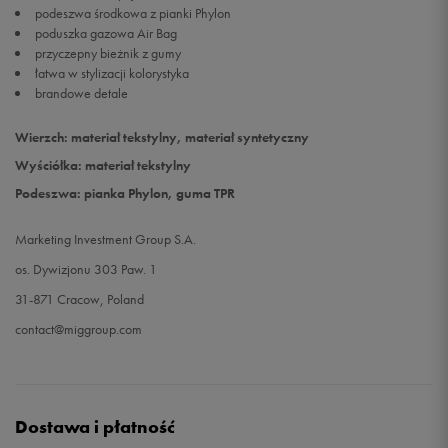
podeszwa środkowa z pianki Phylon
poduszka gazowa Air Bag
przyczepny bieżnik z gumy
łatwa w stylizacji kolorystyka
brandowe detale
Wierzch: materiał tekstylny, materiał syntetyczny
Wyściółka: materiał tekstylny
Podeszwa: pianka Phylon, guma TPR
Marketing Investment Group S.A.
os. Dywizjonu 303 Paw. 1
31-871 Cracow, Poland
contact@miggroup.com
Dostawa i płatność