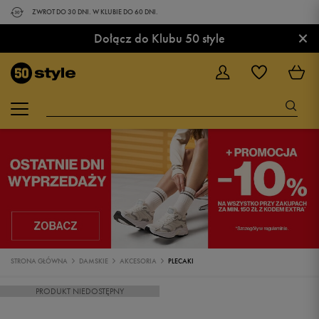
ZWROT DO 30 DNI. W KLUBIE DO 60 DNI.
×
Dołącz do Klubu 50 style
STRONA GŁÓWNA
DAMSKIE
AKCESORIA
PLECAKI
PRODUKT NIEDOSTĘPNY