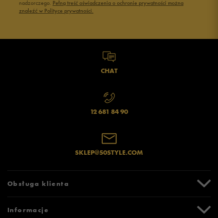
nadzorczego.
Pełną treść oświadczenia o ochronie prywatności można
znaleźć w Polityce prywatności.
CHAT
12 681 84 90
SKLEP@50STYLE.COM
Obsługa klienta
Centrum Pomocy
Informacje
Zwroty i reklamacje