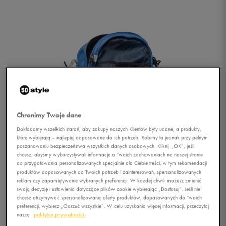
Chronimy Twoje dane
Dokładamy wszelkich starań, aby zakupy naszych Klientów były udane, a produkty,
które wybierają – najlepiej dopasowane do ich potrzeb. Robimy to jednak przy pełnym
poszanowaniu bezpieczeństwa wszystkich danych osobowych. Kliknij „OK”, jeśli
chcesz, abyśmy wykorzystywali informacje o Twoich zachowaniach na naszej stronie
do przygotowania personalizowanych specjalnie dla Ciebie treści, w tym rekomendacji
produktów dopasowanych do Twoich potrzeb i zainteresowań, spersonalizowanych
reklam czy zapamiętywanie wybranych preferencji. W każdej chwili możesz zmienić
swoją decyzję i ustawienia dotyczące plików cookie wybierając „Dostosuj”. Jeśli nie
1/2
chcesz otrzymywać spersonalizowanej oferty produktów, dopasowanych do Twoich
preferencji, wybierz „Odrzuć wszystkie”. W celu uzyskania więcej informacji, przeczytaj
naszą
politykę prywatności.