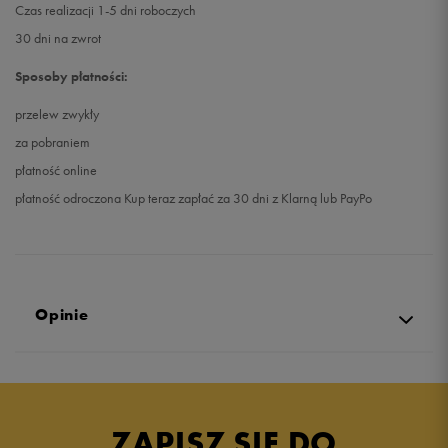
Czas realizacji 1-5 dni roboczych
30 dni na zwrot
Sposoby płatności:
przelew zwykły
za pobraniem
płatność online
płatność odroczona Kup teraz zapłać za 30 dni z Klarną lub PayPo
Opinie
Produkt nie posiada recenzji
ZAPISZ SIĘ DO