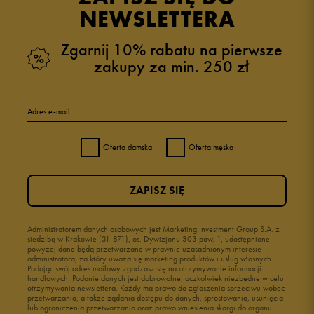
NEWSLETTERA
Zgarnij 10% rabatu na pierwsze
zakupy za min. 250 zł
Adres e-mail
Oferta damska
Oferta męska
ZAPISZ SIĘ
Administratorem danych osobowych jest Marketing Investment Group S.A. z
siedzibą w Krakowie (31-871), os. Dywizjonu 303 paw. 1, udostępnione
powyżej dane będą przetwarzane w prawnie uzasadnionym interesie
administratora, za który uważa się marketing produktów i usług własnych.
Podając swój adres mailowy zgadzasz się na otrzymywanie informacji
handlowych. Podanie danych jest dobrowolne, aczkolwiek niezbędne w celu
otrzymywania newslettera. Każdy ma prawo do zgłoszenia sprzeciwu wobec
przetwarzania, a także żądania dostępu do danych, sprostowania, usunięcia
lub ograniczenia przetwarzania oraz prawo wniesienia skargi do organu