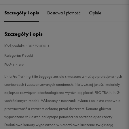
Szczegóły i opis
Dostawa i płatność
Opinie
Szczegóły i opis
Kod produktu:
30579UDUU
Kategoria:
Plecaki
Płeć:
Unisex
Linia Pro Training Elite Luggage została stworzona z myślą o profesjonalnych
sportowcach i zaawansowanych amatorach. Najwyższej jakości materiały i
najlepsze rozwiązania technologiczne wyróżniają plecak PRO TRAINING
spośród innych modeli. Wykonany z mieszanki nylonu i poliestru zapewnia
przewiewność a zarazem ochronę przed deszczem. Komora główna
wyposażona w kieszeń na laptopa pomieści najpotrzebniejsze rzeczy.
Dodatkowe komory wyposażone w siateczkowe kieszenie zwiększają