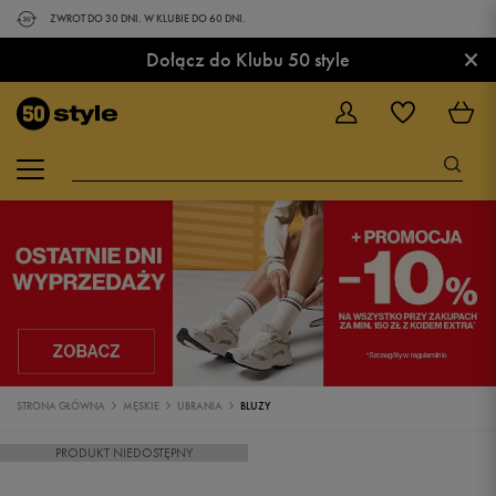
ZWROT DO 30 DNI. W KLUBIE DO 60 DNI.
×
Dołącz do Klubu 50 style
STRONA GŁÓWNA
MĘSKIE
UBRANIA
BLUZY
PRODUKT NIEDOSTĘPNY