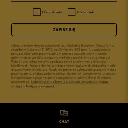
Oferta damska
Oferta męska
ZAPISZ SIĘ
Administratorem danych osobowych jest Marketing Investment Group S.A. z
siedzibą w Krakowie (31-871), os. Dywizjonu 303 paw. 1, udostępnione
powyżej dane będą przetwarzane w prawnie uzasadnionym interesie
administratora, za który uważa się marketing produktów i usług własnych.
Podając swój adres mailowy zgadzasz się na otrzymywanie informacji
handlowych. Podanie danych jest dobrowolne, aczkolwiek niezbędne w celu
otrzymywania newslettera. Każdy ma prawo do zgłoszenia sprzeciwu wobec
przetwarzania, a także żądania dostępu do danych, sprostowania, usunięcia
lub ograniczenia przetwarzania oraz prawo wniesienia skargi do organu
nadzorczego.
Pełną treść oświadczenia o ochronie prywatności można
znaleźć w Polityce prywatności.
CHAT