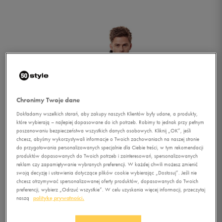
Chronimy Twoje dane
Dokładamy wszelkich starań, aby zakupy naszych Klientów były udane, a produkty,
które wybierają – najlepiej dopasowane do ich potrzeb. Robimy to jednak przy pełnym
poszanowaniu bezpieczeństwa wszystkich danych osobowych. Kliknij „OK”, jeśli
chcesz, abyśmy wykorzystywali informacje o Twoich zachowaniach na naszej stronie
do przygotowania personalizowanych specjalnie dla Ciebie treści, w tym rekomendacji
produktów dopasowanych do Twoich potrzeb i zainteresowań, spersonalizowanych
reklam czy zapamiętywanie wybranych preferencji. W każdej chwili możesz zmienić
swoją decyzję i ustawienia dotyczące plików cookie wybierając „Dostosuj”. Jeśli nie
chcesz otrzymywać spersonalizowanej oferty produktów, dopasowanych do Twoich
1/5
preferencji, wybierz „Odrzuć wszystkie”. W celu uzyskania więcej informacji, przeczytaj
naszą
politykę prywatności.