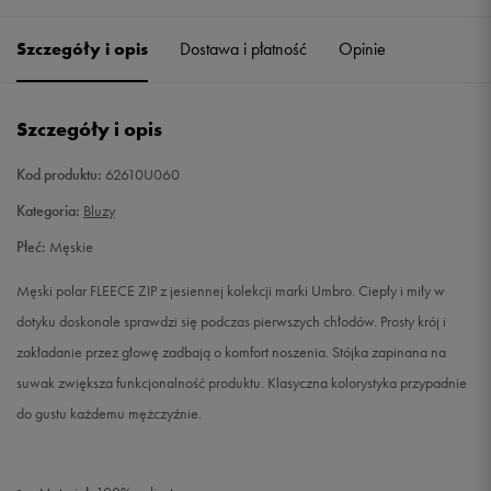
Szczegóły i opis
Dostawa i płatność
Opinie
S
Powiadom o dostępności
M
Powiadom o dostępności
Szczegóły i opis
L
Powiadom o dostępności
Kod produktu:
62610U060
Kategoria:
Bluzy
XL
Powiadom o dostępności
Płeć:
Męskie
XXL
Powiadom o dostępności
Męski polar FLEECE ZIP z jesiennej kolekcji marki Umbro. Ciepły i miły w
dotyku doskonale sprawdzi się podczas pierwszych chłodów. Prosty krój i
zakładanie przez głowę zadbają o komfort noszenia. Stójka zapinana na
suwak zwiększa funkcjonalność produktu. Klasyczna kolorystyka przypadnie
do gustu każdemu mężczyźnie.