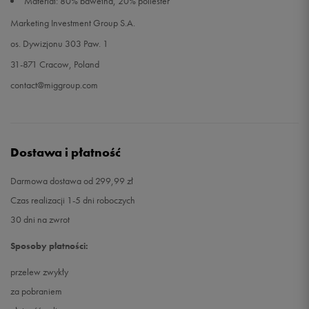
Materiał: 80% bawełna, 20% poliester
Marketing Investment Group S.A.
os. Dywizjonu 303 Paw. 1
31-871 Cracow, Poland
contact@miggroup.com
Dostawa i płatność
Darmowa dostawa od 299,99 zł
Czas realizacji 1-5 dni roboczych
30 dni na zwrot
Sposoby płatności:
przelew zwykły
za pobraniem