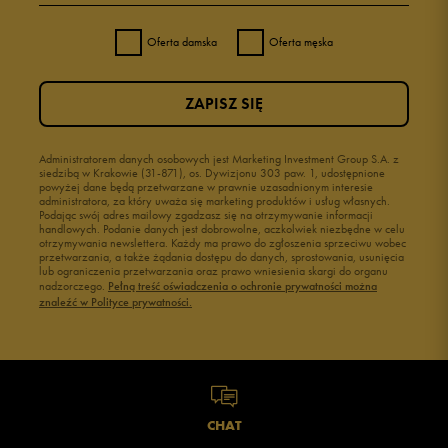
Oferta damska
Oferta męska
ZAPISZ SIĘ
Administratorem danych osobowych jest Marketing Investment Group S.A. z
siedzibą w Krakowie (31-871), os. Dywizjonu 303 paw. 1, udostępnione
powyżej dane będą przetwarzane w prawnie uzasadnionym interesie
administratora, za który uważa się marketing produktów i usług własnych.
Podając swój adres mailowy zgadzasz się na otrzymywanie informacji
handlowych. Podanie danych jest dobrowolne, aczkolwiek niezbędne w celu
otrzymywania newslettera. Każdy ma prawo do zgłoszenia sprzeciwu wobec
przetwarzania, a także żądania dostępu do danych, sprostowania, usunięcia
lub ograniczenia przetwarzania oraz prawo wniesienia skargi do organu
nadzorczego.
Pełną treść oświadczenia o ochronie prywatności można
znaleźć w Polityce prywatności.
CHAT