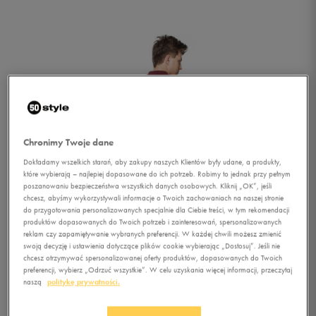
Chronimy Twoje dane
Dokładamy wszelkich starań, aby zakupy naszych Klientów były udane, a produkty,
które wybierają – najlepiej dopasowane do ich potrzeb. Robimy to jednak przy pełnym
poszanowaniu bezpieczeństwa wszystkich danych osobowych. Kliknij „OK”, jeśli
chcesz, abyśmy wykorzystywali informacje o Twoich zachowaniach na naszej stronie
1/1
do przygotowania personalizowanych specjalnie dla Ciebie treści, w tym rekomendacji
produktów dopasowanych do Twoich potrzeb i zainteresowań, spersonalizowanych
reklam czy zapamiętywanie wybranych preferencji. W każdej chwili możesz zmienić
swoją decyzję i ustawienia dotyczące plików cookie wybierając „Dostosuj”. Jeśli nie
chcesz otrzymywać spersonalizowanej oferty produktów, dopasowanych do Twoich
preferencji, wybierz „Odrzuć wszystkie”. W celu uzyskania więcej informacji, przeczytaj
naszą
politykę prywatności.
UMBRO POLO CHARLIE M