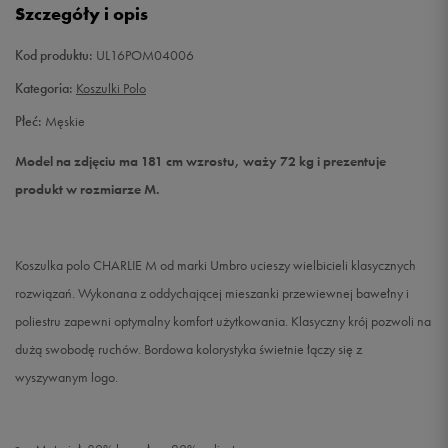
Szczegóły i opis
XXL
Powiadom o dostępności
Kod produktu:
UL16POM04006
Kategoria:
Koszulki Polo
Płeć:
Męskie
Model na zdjęciu ma 181 cm wzrostu, waży 72 kg i prezentuje
produkt w rozmiarze M.
Koszulka polo CHARLIE M od marki Umbro ucieszy wielbicieli klasycznych
rozwiązań. Wykonana z oddychającej mieszanki przewiewnej bawełny i
poliestru zapewni optymalny komfort użytkowania. Klasyczny krój pozwoli na
dużą swobodę ruchów. Bordowa kolorystyka świetnie łączy się z
wyszywanym logo.