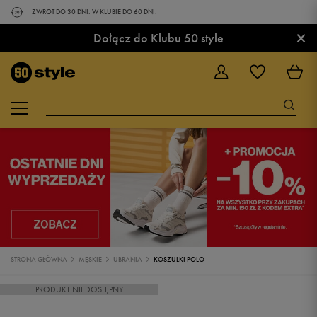
ZWROT DO 30 DNI. W KLUBIE DO 60 DNI.
×
Dołącz do Klubu 50 style
STRONA GŁÓWNA
MĘSKIE
UBRANIA
KOSZULKI POLO
PRODUKT NIEDOSTĘPNY