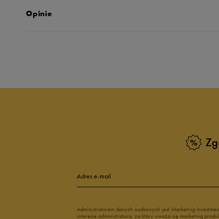
Opinie
Produkt nie posia
Zg
Adres e-mail
Administratorem danych osobowych jest Marketing Investme
interesie administratora, za który uważa się marketing pro