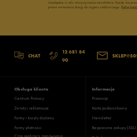
niezbędne w celu otrzymywania newslettera. Każdy ma prawo
prawo wniesienia skargi do organu nadzorczego.
Pełną treś
12 681 84
CHAT
SKLEP@50
90
Obsługa klienta
Informacje
Centrum Pomocy
Promocje
Zwroty i reklamacje
Karta podarunkowa
Formy i koszty dostawy
Newsletter
Formy płatności
Bezpieczne zakupy (SSL)
Czas realizacji zamówienia