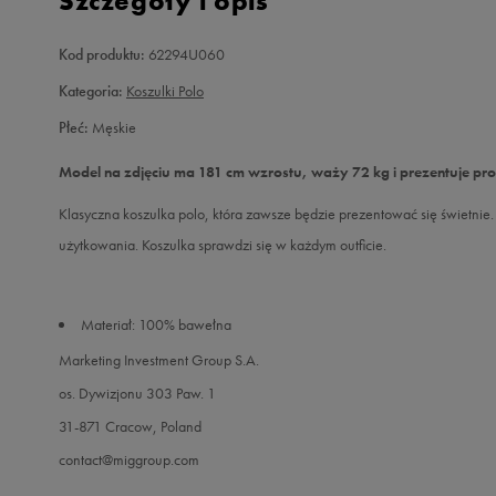
Szczegóły i opis
Kod produktu:
62294U060
Kategoria:
Koszulki Polo
Płeć:
Męskie
Model na zdjęciu ma 181 cm wzrostu, waży 72 kg i prezentuje pr
Klasyczna koszulka polo, która zawsze będzie prezentować się świetnie
użytkowania. Koszulka sprawdzi się w każdym outficie.
Materiał: 100% bawełna
Marketing Investment Group S.A.
os. Dywizjonu 303 Paw. 1
31-871 Cracow, Poland
contact@miggroup.com