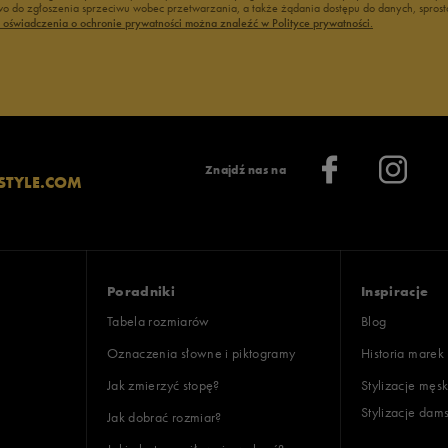
 do zgłoszenia sprzeciwu wobec przetwarzania, a także żądania dostępu do danych, sprost
ć oświadczenia o ochronie prywatności można znaleźć w Polityce prywatności.
Znajdź nas na
STYLE.COM
Poradniki
Inspiracje
Tabela rozmiarów
Blog
Oznaczenia słowne i piktogramy
Historia marek
Jak zmierzyć stopę?
Stylizacje męsk
Stylizacje dam
Jak dobrać rozmiar?