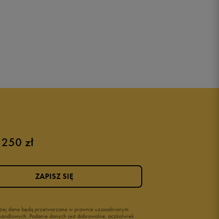
 250 zł
ZAPISZ SIĘ
wyżej dane będą przetwarzane w prawnie uzasadnionym
i handlowych. Podanie danych jest dobrowolne, aczkolwiek