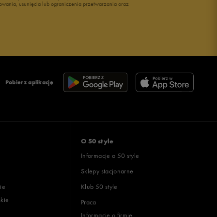
owania, usunięcia lub ograniczenia przetwarzania oraz
Pobierz aplikację
O 50 style
Informacje o 50 style
Sklepy stacjonarne
ie
Klub 50 style
skie
Praca
Informacje o firmie