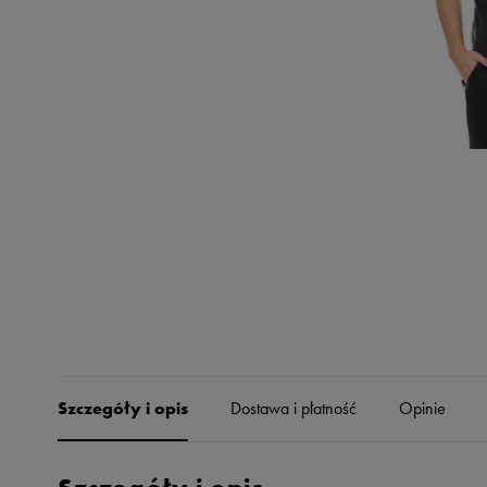
Skechers
Timberland
Umbro
Under Armour
Up8
U.S. Polo ASSN.
Vans
Szczegóły i opis
Dostawa i płatność
Opinie