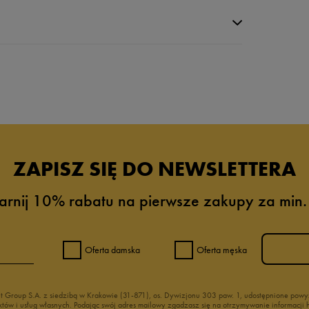
da recenzji
ZAPISZ SIĘ DO NEWSLETTERA
arnij 10% rabatu na pierwsze zakupy za min.
Oferta damska
Oferta męska
nt Group S.A. z siedzibą w Krakowie (31-871), os. Dywizjonu 303 paw. 1, udostępnione po
duktów i usług własnych. Podając swój adres mailowy zgadzasz się na otrzymywanie informacj