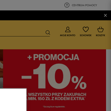
CENTRUM POMOCY
×
MOJE KONTO
SCHOWEK
KOSZYK
BUTY DLA CHŁOPCA
BUTY DLA DZIEWCZYNKI
0-4 lat
0-4 lat
4-8 lat
4-8 lat
9-16 lat
9-16 lat