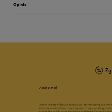
Opinie
Produkt nie posia
Zg
Adres e-mail
Administratorem danych osobowych jest Marketing Investme
interesie administratora, za który uważa się marketing pro
niezbędne w celu otrzymywania newslettera. Każdy ma prawo