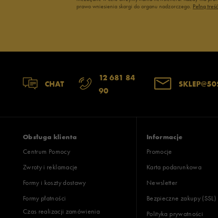
prawo wniesienia skargi do organu nadzorczego.
Pełną treś
12 681 84
CHAT
SKLEP@50
90
Obsługa klienta
Informacje
Centrum Pomocy
Promocje
Zwroty i reklamacje
Karta podarunkowa
Formy i koszty dostawy
Newsletter
Formy płatności
Bezpieczne zakupy (SSL)
Czas realizacji zamówienia
Polityka prywatności