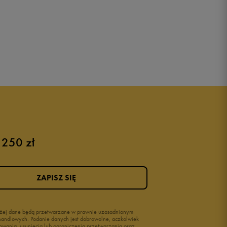
 250 zł
ZAPISZ SIĘ
wyżej dane będą przetwarzane w prawnie uzasadnionym
i handlowych. Podanie danych jest dobrowolne, aczkolwiek
owania, usunięcia lub ograniczenia przetwarzania oraz