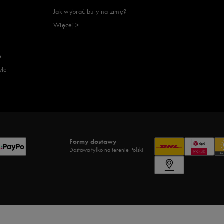
Jak wybrać buty na zimę?
Więcej >
e
yle
Formy dostawy
Dostawa tylko na terenie Polski