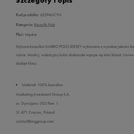
Szczegóły i opis
Kod produktu:
62294UCYN
Kategoria:
Koszulki Polo
Płeć:
Męskie
Stylowa koszulka UMBRO POLO JERSEY wykonana z wysokiej jakości baw
rośnie. Modny, wakacyjny kolor doskonale wpisze się letni klimat. Uniwe
dodaje klasy.
Materiał: 100% bawełna
Marketing Investment Group S.A.
os. Dywizjonu 303 Paw. 1
31-871 Cracow, Poland
contact@miggroup.com