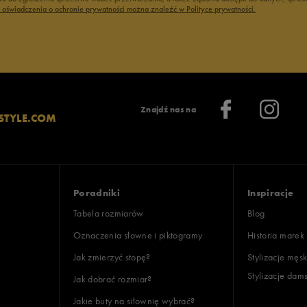
ć oświadczenia o ochronie prywatności można znaleźć w Polityce prywatności.
Znajdź nas na
STYLE.COM
Poradniki
Inspiracje
Tabela rozmiarów
Blog
Oznaczenia słowne i piktogramy
Historia marek
Jak zmierzyć stopę?
Stylizacje męsk
Stylizacje dam
Jak dobrać rozmiar?
Jakie buty na siłownię wybrać?