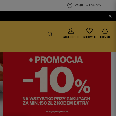
CENTRUM POMOCY
×
MOJE KONTO
SCHOWEK
KOSZYK
BUTY DLA CHŁOPCA
BUTY DLA DZIEWCZYNKI
0-4 lat
0-4 lat
4-8 lat
4-8 lat
9-16 lat
9-16 lat