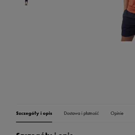
Skechers
Timberland
Umbro
Under Armour
Up8
U.S. Polo ASSN.
Vans
Szczegóły i opis
Dostawa i płatność
Opinie