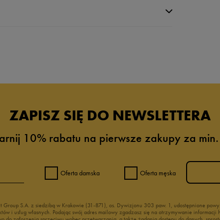
da recenzji
ZAPISZ SIĘ DO NEWSLETTERA
arnij 10% rabatu na pierwsze zakupy za min.
Oferta damska
Oferta męska
nt Group S.A. z siedzibą w Krakowie (31-871), os. Dywizjonu 303 paw. 1, udostępnione po
duktów i usług własnych. Podając swój adres mailowy zgadzasz się na otrzymywanie informacj
 do zgłoszenia sprzeciwu wobec przetwarzania, a także żądania dostępu do danych, sprost