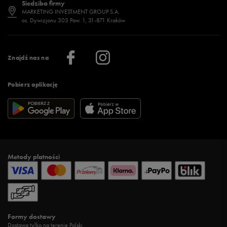
Siedziba firmy
Jak wybrać buty na zimę?
Stylizacje damskie
Sklepy stacjonarne
MARKETING INVESTMENT GROUP S.A.
os. Dywizjonu 303 Paw. 1, 31-871 Kraków
Więcej >
Klub 50 style
Regulamin sklepu 50 style
Praca
Regulamin aplikacji 50 style
Informacje o firmie
Więcej regulaminów >
Znajdź nas na
Pobierz aplikację
Metody płatności
Formy dostawy
Dostawa tylko na terenie Polski