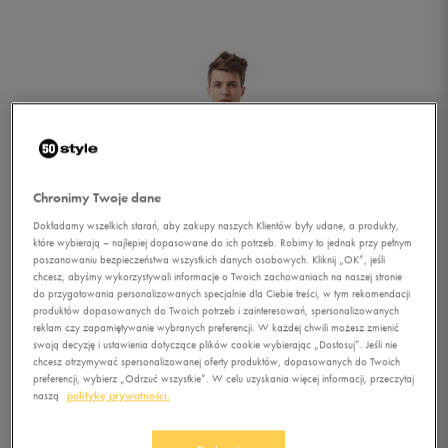
Chronimy Twoje dane
Dokładamy wszelkich starań, aby zakupy naszych Klientów były udane, a produkty,
które wybierają – najlepiej dopasowane do ich potrzeb. Robimy to jednak przy pełnym
poszanowaniu bezpieczeństwa wszystkich danych osobowych. Kliknij „OK”, jeśli
chcesz, abyśmy wykorzystywali informacje o Twoich zachowaniach na naszej stronie
do przygotowania personalizowanych specjalnie dla Ciebie treści, w tym rekomendacji
produktów dopasowanych do Twoich potrzeb i zainteresowań, spersonalizowanych
reklam czy zapamiętywanie wybranych preferencji. W każdej chwili możesz zmienić
swoją decyzję i ustawienia dotyczące plików cookie wybierając „Dostosuj”. Jeśli nie
chcesz otrzymywać spersonalizowanej oferty produktów, dopasowanych do Twoich
1/5
preferencji, wybierz „Odrzuć wszystkie”. W celu uzyskania więcej informacji, przeczytaj
naszą
politykę prywatności.