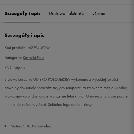
Szczegóły i opis
Dostawa i płatność
Opinie
L
Powiadom o dostępności
XL
Powiadom o dostępności
Szczegóły i opis
Kod produktu:
62294UCYM
Kategoria:
Koszulki Polo
Płeć:
Męskie
Stylowa koszulka UMBRO POLO JERSEY wykonana z wysokiej jakości
bawełny doksonale sprawdzi się, gdy temperatura za oknem rośnie. Modny,
wakacyjny kolor doskonale wpisze się letni klimat. Uniwersalny fason pasuje
niemal do każdej stylówki. Subtelne logo dodaje klasy.
Materiał: 100% bawełna