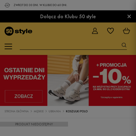
ZWROT DO 30 DNI. W KLUBIE DO 60 DNI.
×
Dołącz do Klubu 50 style
STRONA GŁÓWNA
MĘSKIE
UBRANIA
KOSZULKI POLO
PRODUKT NIEDOSTĘPNY