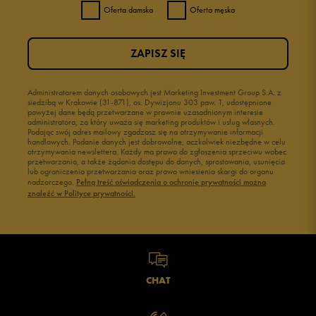
Oferta damska
Oferta męska
ZAPISZ SIĘ
Administratorem danych osobowych jest Marketing Investment Group S.A. z
siedzibą w Krakowie (31-871), os. Dywizjonu 303 paw. 1, udostępnione
powyżej dane będą przetwarzane w prawnie uzasadnionym interesie
administratora, za który uważa się marketing produktów i usług własnych.
Podając swój adres mailowy zgadzasz się na otrzymywanie informacji
handlowych. Podanie danych jest dobrowolne, aczkolwiek niezbędne w celu
otrzymywania newslettera. Każdy ma prawo do zgłoszenia sprzeciwu wobec
przetwarzania, a także żądania dostępu do danych, sprostowania, usunięcia
lub ograniczenia przetwarzania oraz prawo wniesienia skargi do organu
nadzorczego.
Pełną treść oświadczenia o ochronie prywatności można
znaleźć w Polityce prywatności.
CHAT