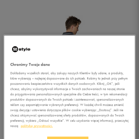
Chronimy Twoje dane
Dokładamy wszelkich starań, aby zakupy naszych Klientów były udane, a produkty,
które wybierają – najlepiej dopasowane do ich potrzeb. Robimy to jednak przy pełnym
poszanowaniu bezpieczeństwa wszystkich danych osobowych. Kliknij „OK”, jeśli
chcesz, abyśmy wykorzystywali informacje o Twoich zachowaniach na naszej stronie
do przygotowania personalizowanych specjalnie dla Ciebie treści, w tym rekomendacji
produktów dopasowanych do Twoich potrzeb i zainteresowań, spersonalizowanych
reklam czy zapamiętywanie wybranych preferencji. W każdej chwili możesz zmienić
swoją decyzję i ustawienia dotyczące plików cookie wybierając „Dostosuj”. Jeśli nie
chcesz otrzymywać spersonalizowanej oferty produktów, dopasowanych do Twoich
1/3
preferencji, wybierz „Odrzuć wszystkie”. W celu uzyskania więcej informacji, przeczytaj
naszą
politykę prywatności.