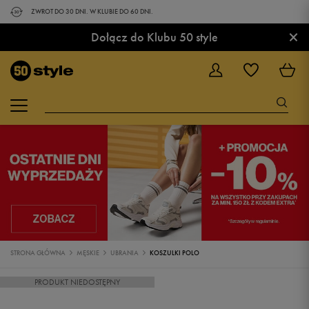
ZWROT DO 30 DNI. W KLUBIE DO 60 DNI.
×
Dołącz do Klubu 50 style
STRONA GŁÓWNA
MĘSKIE
UBRANIA
KOSZULKI POLO
PRODUKT NIEDOSTĘPNY