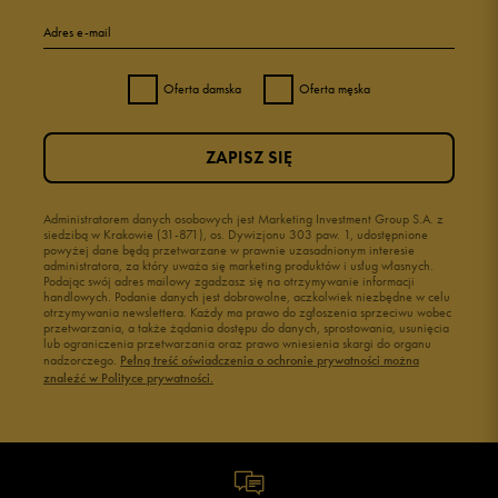
Adres e-mail
Oferta damska
Oferta męska
ZAPISZ SIĘ
Administratorem danych osobowych jest Marketing Investment Group S.A. z
siedzibą w Krakowie (31-871), os. Dywizjonu 303 paw. 1, udostępnione
powyżej dane będą przetwarzane w prawnie uzasadnionym interesie
administratora, za który uważa się marketing produktów i usług własnych.
Podając swój adres mailowy zgadzasz się na otrzymywanie informacji
handlowych. Podanie danych jest dobrowolne, aczkolwiek niezbędne w celu
otrzymywania newslettera. Każdy ma prawo do zgłoszenia sprzeciwu wobec
przetwarzania, a także żądania dostępu do danych, sprostowania, usunięcia
lub ograniczenia przetwarzania oraz prawo wniesienia skargi do organu
nadzorczego.
Pełną treść oświadczenia o ochronie prywatności można
znaleźć w Polityce prywatności.