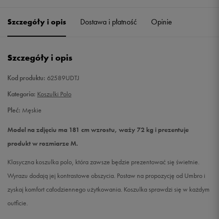
Szczegóły i opis
Dostawa i płatność
Opinie
L
Powiadom o dostępności
XL
Powiadom o dostępności
Szczegóły i opis
XXL
Powiadom o dostępności
Kod produktu:
62589UDTJ
Kategoria:
Koszulki Polo
Płeć:
Męskie
Model na zdjęciu ma 181 cm wzrostu, waży 72 kg i prezentuje
produkt w rozmiarze M.
Klasyczna koszulka polo, która zawsze będzie prezentować się świetnie.
Wyrazu dodają jej kontrastowe obszycia. Postaw na propozycję od Umbro i
zyskaj komfort całodziennego użytkowania. Koszulka sprawdzi się w każdym
outficie.