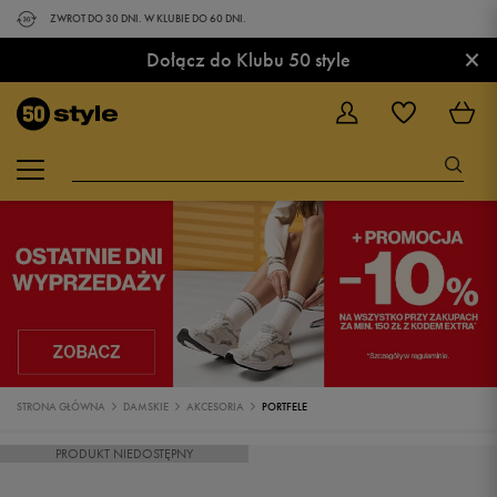
ZWROT DO 30 DNI. W KLUBIE DO 60 DNI.
×
Dołącz do Klubu 50 style
STRONA GŁÓWNA
DAMSKIE
AKCESORIA
PORTFELE
PRODUKT NIEDOSTĘPNY