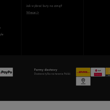
Jak wybrać buty na zimę?
Więcej >
e
yle
Formy dostawy
Dostawa tylko na terenie Polski