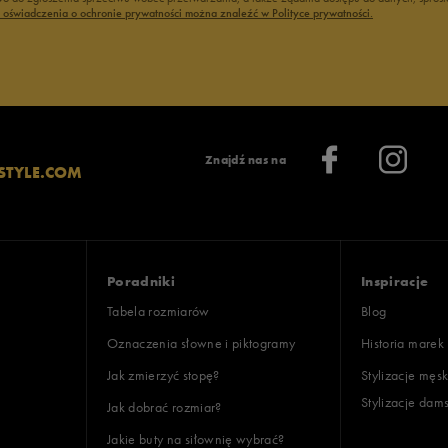
ć oświadczenia o ochronie prywatności można znaleźć w Polityce prywatności.
Znajdź nas na
STYLE.COM
Poradniki
Inspiracje
Tabela rozmiarów
Blog
Oznaczenia słowne i piktogramy
Historia marek
Jak zmierzyć stopę?
Stylizacje męsk
Stylizacje dam
Jak dobrać rozmiar?
Jakie buty na siłownię wybrać?