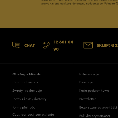
prawo wniesienia skargi do organu nadzorczego.
Pełną treś
12 681 84
CHAT
SKLEP@50
90
Obsługa klienta
Informacje
Centrum Pomocy
Promocje
Zwroty i reklamacje
Karta podarunkowa
Formy i koszty dostawy
Newsletter
Formy płatności
Bezpieczne zakupy (SSL)
Czas realizacji zamówienia
Polityka prywatności