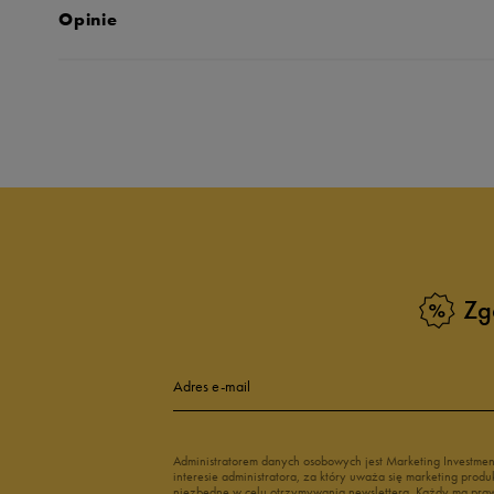
Opinie
Produkt nie posia
Zg
Adres e-mail
Administratorem danych osobowych jest Marketing Investme
interesie administratora, za który uważa się marketing pro
niezbędne w celu otrzymywania newslettera. Każdy ma prawo