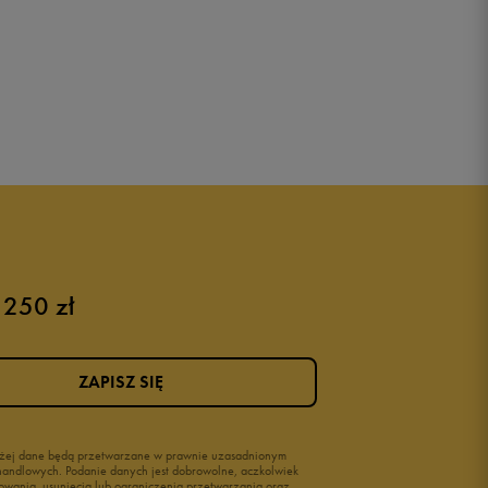
 250 zł
ZAPISZ SIĘ
wyżej dane będą przetwarzane w prawnie uzasadnionym
i handlowych. Podanie danych jest dobrowolne, aczkolwiek
owania, usunięcia lub ograniczenia przetwarzania oraz