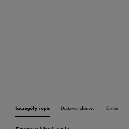
Skechers
Timberland
Umbro
Under Armour
Up8
U.S. Polo ASSN.
Vans
Szczegóły i opis
Dostawa i płatność
Opinie