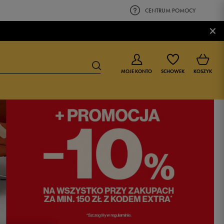
CENTRUM POMOCY
×
MOJE KONTO
SCHOWEK
KOSZYK
BUTY DLA CHŁOPCA
BUTY DLA DZIEWCZYNKI
0-4 lat
0-4 lat
4-8 lat
4-8 lat
9-16 lat
9-16 lat