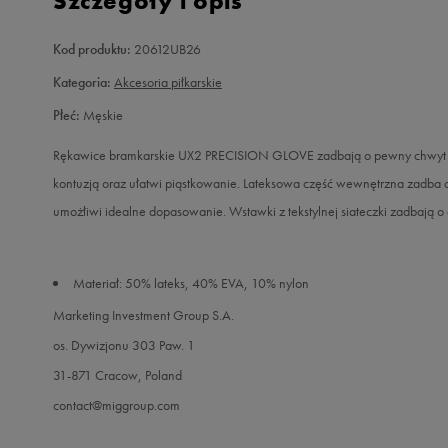
Szczegóły i opis
Kod produktu:
20612UB26
Kategoria:
Akcesoria piłkarskie
Płeć:
Męskie
Rękawice bramkarskie UX2 PRECISION GLOVE zadbają o pewny chwyt pi
kontuzją oraz ułatwi piąstkowanie. Lateksowa część wewnętrzna zadba
umożłiwi idealne dopasowanie. Wstawki z tekstylnej siateczki zadbają o 
Materiał: 50% lateks, 40% EVA, 10% nylon
Marketing Investment Group S.A.
os. Dywizjonu 303 Paw. 1
31-871 Cracow, Poland
contact@miggroup.com