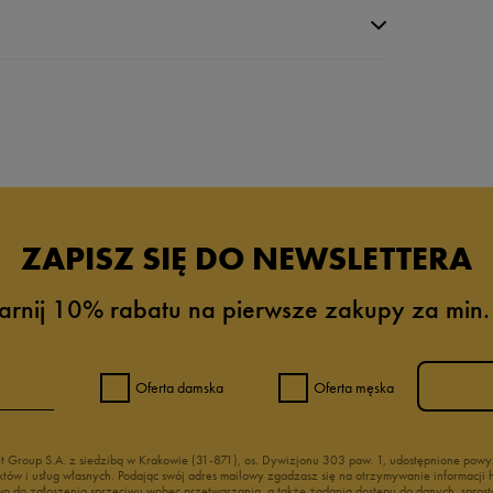
da recenzji
ZAPISZ SIĘ DO NEWSLETTERA
arnij 10% rabatu na pierwsze zakupy za min.
Oferta damska
Oferta męska
nt Group S.A. z siedzibą w Krakowie (31-871), os. Dywizjonu 303 paw. 1, udostępnione po
duktów i usług własnych. Podając swój adres mailowy zgadzasz się na otrzymywanie informacj
 do zgłoszenia sprzeciwu wobec przetwarzania, a także żądania dostępu do danych, sprost