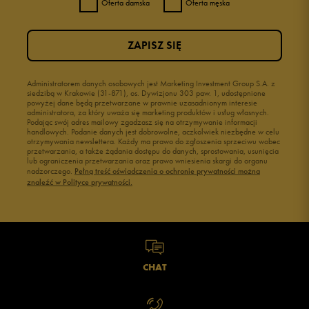
Oferta damska
Oferta męska
3
0%
ZAPISZ SIĘ
2
0%
1
Administratorem danych osobowych jest Marketing Investment Group S.A. z
0%
siedzibą w Krakowie (31-871), os. Dywizjonu 303 paw. 1, udostępnione
powyżej dane będą przetwarzane w prawnie uzasadnionym interesie
administratora, za który uważa się marketing produktów i usług własnych.
Podając swój adres mailowy zgadzasz się na otrzymywanie informacji
handlowych. Podanie danych jest dobrowolne, aczkolwiek niezbędne w celu
otrzymywania newslettera. Każdy ma prawo do zgłoszenia sprzeciwu wobec
przetwarzania, a także żądania dostępu do danych, sprostowania, usunięcia
lub ograniczenia przetwarzania oraz prawo wniesienia skargi do organu
Jak zbieramy opinie?
nadzorczego.
Pełną treść oświadczenia o ochronie prywatności można
znaleźć w Polityce prywatności.
Opinie klientów
Wyczyść
Szukaj
CHAT