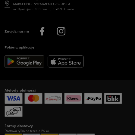
Jak wybrać buty na zimę?
Stylizacje damskie
Sklepy stacjonarne
MARKETING INVESTMENT GROUP S.A.
os. Dywizjonu 303 Paw. 1, 31-871 Kraków
Więcej >
Klub 50 style
Regulamin sklepu 50 style
Praca
Regulamin aplikacji 50 style
Informacje o firmie
Więcej regulaminów >
Znajdź nas na
Pobierz aplikację
Metody płatności
Formy dostawy
Dostawa tylko na terenie Polski