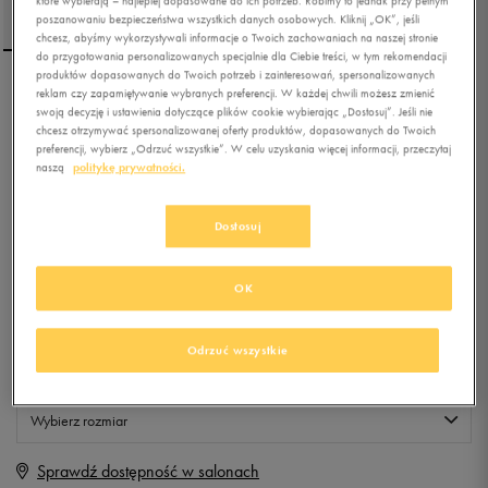
poszanowaniu bezpieczeństwa wszystkich danych osobowych. Kliknij „OK”, jeśli
chcesz, abyśmy wykorzystywali informacje o Twoich zachowaniach na naszej stronie
do przygotowania personalizowanych specjalnie dla Ciebie treści, w tym rekomendacji
produktów dopasowanych do Twoich potrzeb i zainteresowań, spersonalizowanych
reklam czy zapamiętywanie wybranych preferencji. W każdej chwili możesz zmienić
UMBRO RĘKAWICZKI
swoją decyzję i ustawienia dotyczące plików cookie wybierając „Dostosuj”. Jeśli nie
FUNKCYJNE ROSSBRY
chcesz otrzymywać spersonalizowanej oferty produktów, dopasowanych do Twoich
preferencji, wybierz „Odrzuć wszystkie”. W celu uzyskania więcej informacji, przeczytaj
naszą
politykę prywatności.
5.0
(
13
)
19,99
zł
z Vat
Dostosuj
+ 100 PKT W
KLUBIE 50 STYLE
OK
Produkt niedostępny
Odrzuć wszystkie
Jeśli artykuł będzie ponownie dostępny, otrzymasz od nas powiadomienie.
Wybierz rozmiar
Sprawdź dostępność w salonach
S/M
Powiadom o dostępności