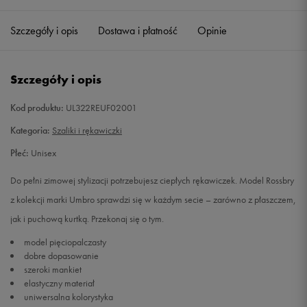
Szczegóły i opis
Dostawa i płatność
Opinie
L/XL
Powiadom o dostępności
Szczegóły i opis
Kod produktu:
UL322REUF02001
Kategoria:
Szaliki i rękawiczki
Płeć:
Unisex
Do pełni zimowej stylizacji potrzebujesz ciepłych rękawiczek. Model Rossbry
z kolekcji marki Umbro sprawdzi się w każdym secie – zarówno z płaszczem,
jak i puchową kurtką. Przekonaj się o tym.
model pięciopalczasty
dobre dopasowanie
szeroki mankiet
elastyczny materiał
uniwersalna kolorystyka