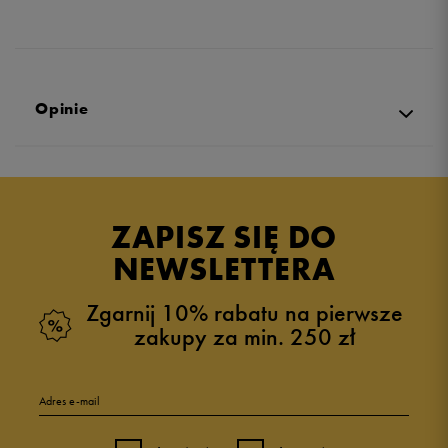
Opinie
5.0
opinii klientów
13
z całego okresu
ZAPISZ SIĘ DO
zebranych i zweryfikowanych przez
NEWSLETTERA
Zgarnij 10% rabatu na pierwsze
zakupy za min. 250 zł
5
100%
Adres e-mail
4
0%