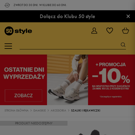
ZWROT DO 30 DNI. W KLUBIE DO 60 DNI.
×
Dołącz do Klubu 50 style
STRONA GŁÓWNA
DAMSKIE
AKCESORIA
SZALIKI I RĘKAWICZKI
PRODUKT NIEDOSTĘPNY