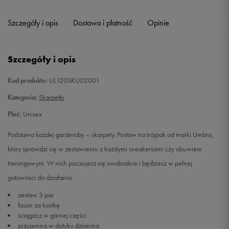
35-38
Powiadom o dostępności
Szczegóły i opis
Dostawa i płatność
Opinie
39-42
Powiadom o dostępności
Szczegóły i opis
43-46
Powiadom o dostępności
Kod produktu:
UL120SKU02001
Kategoria:
Skarpetki
Płeć:
Unisex
Podstawa każdej garderoby – skarpety. Postaw na trójpak od marki Umbro,
który sprawdzi się w zestawieniu z każdymi sneakersami czy obuwiem
treningowym. W nich poczujesz się swobodnie i będziesz w pełnej
gotowości do działania.
zestaw 3 par
fason za kostkę
ściągacz w górnej części
przyjemna w dotyku dzianina