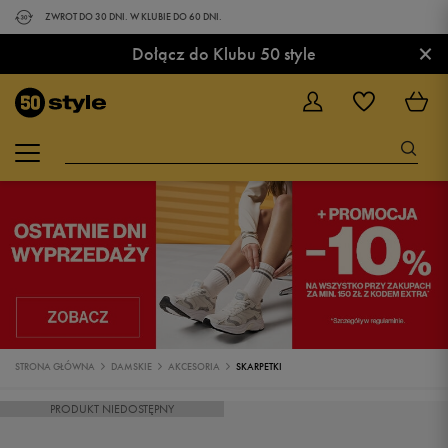
ZWROT DO 30 DNI. W KLUBIE DO 60 DNI.
×
Dołącz do Klubu 50 style
STRONA GŁÓWNA
DAMSKIE
AKCESORIA
SKARPETKI
PRODUKT NIEDOSTĘPNY