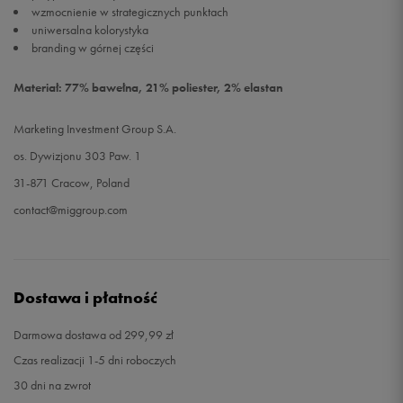
wzmocnienie w strategicznych punktach
uniwersalna kolorystyka
branding w górnej części
Materiał: 77% bawełna, 21% poliester, 2% elastan
Marketing Investment Group S.A.
os. Dywizjonu 303 Paw. 1
31-871 Cracow, Poland
contact@miggroup.com
Dostawa i płatność
Darmowa dostawa od 299,99 zł
Czas realizacji 1-5 dni roboczych
30 dni na zwrot