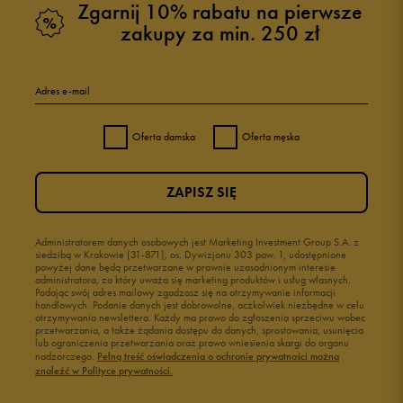
Zgarnij 10% rabatu na pierwsze
zakupy za min. 250 zł
5
94%
Adres e-mail
4
4%
Oferta damska
Oferta męska
3
1%
ZAPISZ SIĘ
2
0%
1
Administratorem danych osobowych jest Marketing Investment Group S.A. z
1%
siedzibą w Krakowie (31-871), os. Dywizjonu 303 paw. 1, udostępnione
powyżej dane będą przetwarzane w prawnie uzasadnionym interesie
administratora, za który uważa się marketing produktów i usług własnych.
Podając swój adres mailowy zgadzasz się na otrzymywanie informacji
handlowych. Podanie danych jest dobrowolne, aczkolwiek niezbędne w celu
otrzymywania newslettera. Każdy ma prawo do zgłoszenia sprzeciwu wobec
przetwarzania, a także żądania dostępu do danych, sprostowania, usunięcia
lub ograniczenia przetwarzania oraz prawo wniesienia skargi do organu
Jak zbieramy opinie?
nadzorczego.
Pełną treść oświadczenia o ochronie prywatności można
znaleźć w Polityce prywatności.
Opinie klientów