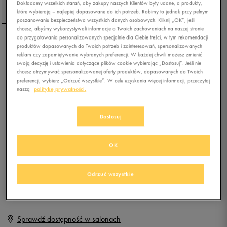
Dokładamy wszelkich starań, aby zakupy naszych Klientów były udane, a produkty,
które wybierają – najlepiej dopasowane do ich potrzeb. Robimy to jednak przy pełnym
poszanowaniu bezpieczeństwa wszystkich danych osobowych. Kliknij „OK”, jeśli
chcesz, abyśmy wykorzystywali informacje o Twoich zachowaniach na naszej stronie
do przygotowania personalizowanych specjalnie dla Ciebie treści, w tym rekomendacji
UMBRO SKARPETY
produktów dopasowanych do Twoich potrzeb i zainteresowań, spersonalizowanych
reklam czy zapamiętywanie wybranych preferencji. W każdej chwili możesz zmienić
QUARTER II WHT 3 PAK
swoją decyzję i ustawienia dotyczące plików cookie wybierając „Dostosuj”. Jeśli nie
chcesz otrzymywać spersonalizowanej oferty produktów, dopasowanych do Twoich
4.9
preferencji, wybierz „Odrzuć wszystkie”. W celu uzyskania więcej informacji, przeczytaj
(
283
)
naszą
politykę prywatności.
34,99
zł
z Vat
+ 175 PKT W
KLUBIE 50 STYLE
Dostosuj
OK
Produkt niedostępny
Jeśli artykuł będzie ponownie dostępny, otrzymasz od nas powiadomienie.
Odrzuć wszystkie
Wybierz rozmiar
Sprawdź dostępność w salonach
Rozmiary EU
Rozmiary US