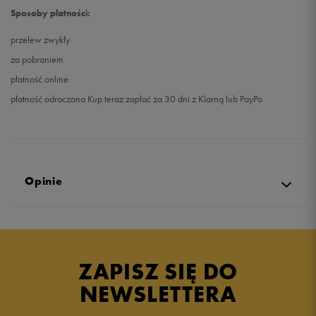
Sposoby płatności:
przelew zwykły
za pobraniem
płatność online
płatność odroczona Kup teraz zapłać za 30 dni z Klarną lub PayPo
Opinie
4.9
opinii klientów
283
z całego okresu
ZAPISZ SIĘ DO
zebranych i zweryfikowanych przez
NEWSLETTERA