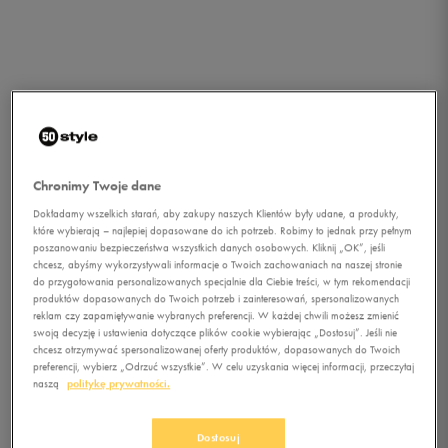
Chronimy Twoje dane
Dokładamy wszelkich starań, aby zakupy naszych Klientów były udane, a produkty,
które wybierają – najlepiej dopasowane do ich potrzeb. Robimy to jednak przy pełnym
poszanowaniu bezpieczeństwa wszystkich danych osobowych. Kliknij „OK”, jeśli
chcesz, abyśmy wykorzystywali informacje o Twoich zachowaniach na naszej stronie
do przygotowania personalizowanych specjalnie dla Ciebie treści, w tym rekomendacji
1/1
produktów dopasowanych do Twoich potrzeb i zainteresowań, spersonalizowanych
reklam czy zapamiętywanie wybranych preferencji. W każdej chwili możesz zmienić
swoją decyzję i ustawienia dotyczące plików cookie wybierając „Dostosuj”. Jeśli nie
chcesz otrzymywać spersonalizowanej oferty produktów, dopasowanych do Twoich
preferencji, wybierz „Odrzuć wszystkie”. W celu uzyskania więcej informacji, przeczytaj
naszą
politykę prywatności.
UMBRO SKARPETY
Dostosuj