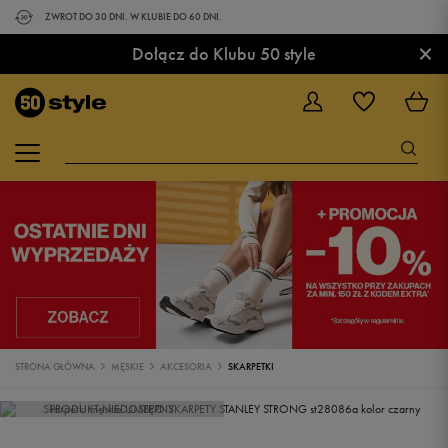
ZWROT DO 30 DNI. W KLUBIE DO 60 DNI.
×
Dołącz do Klubu 50 style
STRONA GŁÓWNA
MĘSKIE
AKCESORIA
SKARPETKI
PRODUKT NIEDOSTĘPNY