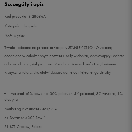
Szczegóły i opis
Kod produktu:
ST28086A
Kategoria:
Skarpetki
Płeć:
Męskie
Trwałe i odporne na przetarcia skarpety STANLEY STRONG zostaną
docenione w całodziennym noszeniu. Miły w dotyku, oddychający i dobrze
odprowadzający wilgoć materiał zadba o wysoki komfort użytkowania.
Klasyczna kolorystyka ułatwi dopasowanie do niejednej garderoby.
Materiał: 61% bawełna, 30% poliester, 5% poliamid, 3% wiskoza, 1%
elastyna
Marketing Investment Group S.A.
os. Dywizjonu 303 Paw. 1
31-871 Cracow, Poland