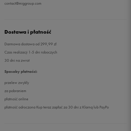
contact@miggroup.com
Dostawa i płatność
Darmowa dostawa od 299,99 zł
Czas realizacji 1-5 dni roboczych
30 dni na zwrot
Sposoby płatności:
przelew zwykły
za pobraniem
płatność online
płatność odroczona Kup teraz zapłać za 30 dni z Klarną lub PayPo