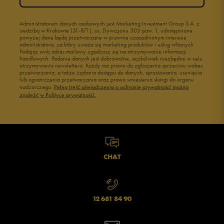
Administratorem danych osobowych jest Marketing Investment Group S.A. z
siedzibą w Krakowie (31-871), os. Dywizjonu 303 paw. 1, udostępnione
powyżej dane będą przetwarzane w prawnie uzasadnionym interesie
administratora, za który uważa się marketing produktów i usług własnych.
Podając swój adres mailowy zgadzasz się na otrzymywanie informacji
handlowych. Podanie danych jest dobrowolne, aczkolwiek niezbędne w celu
otrzymywania newslettera. Każdy ma prawo do zgłoszenia sprzeciwu wobec
przetwarzania, a także żądania dostępu do danych, sprostowania, usunięcia
lub ograniczenia przetwarzania oraz prawo wniesienia skargi do organu
nadzorczego.
Pełną treść oświadczenia o ochronie prywatności można
znaleźć w Polityce prywatności.
CHAT
12 681 84 90