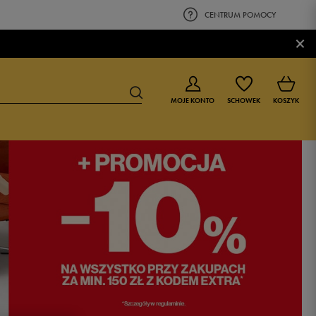
CENTRUM POMOCY
×
MOJE KONTO
SCHOWEK
KOSZYK
BUTY DLA CHŁOPCA
BUTY DLA DZIEWCZYNKI
0-4 lat
0-4 lat
4-8 lat
4-8 lat
9-16 lat
9-16 lat