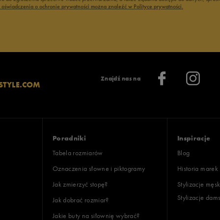
ć oświadczenia o ochronie prywatności można znaleźć w Polityce prywatności.
Znajdź nas na
STYLE.COM
Poradniki
Inspiracje
Tabela rozmiarów
Blog
Oznaczenia słowne i piktogramy
Historia marek
Jak zmierzyć stopę?
Stylizacje męsk
Stylizacje dam
Jak dobrać rozmiar?
Jakie buty na siłownię wybrać?