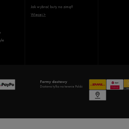
Jak wybrać buty na zimę?
Więcej >
e
yle
Formy dostawy
Dostawa tylko na terenie Polski