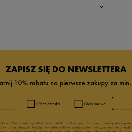
da recenzji
ZAPISZ SIĘ DO NEWSLETTERA
arnij 10% rabatu na pierwsze zakupy za min.
Oferta damska
Oferta męska
nt Group S.A. z siedzibą w Krakowie (31-871), os. Dywizjonu 303 paw. 1, udostępnione po
duktów i usług własnych. Podając swój adres mailowy zgadzasz się na otrzymywanie informacj
 do zgłoszenia sprzeciwu wobec przetwarzania, a także żądania dostępu do danych, sprost