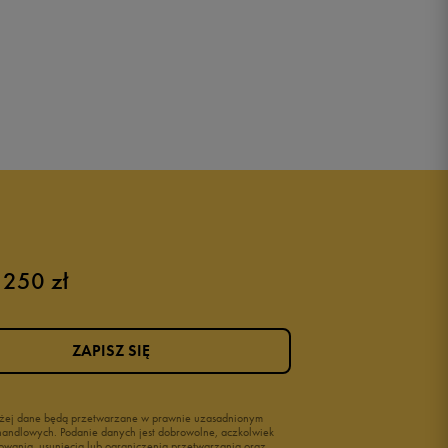
 250 zł
ZAPISZ SIĘ
wyżej dane będą przetwarzane w prawnie uzasadnionym
i handlowych. Podanie danych jest dobrowolne, aczkolwiek
owania, usunięcia lub ograniczenia przetwarzania oraz