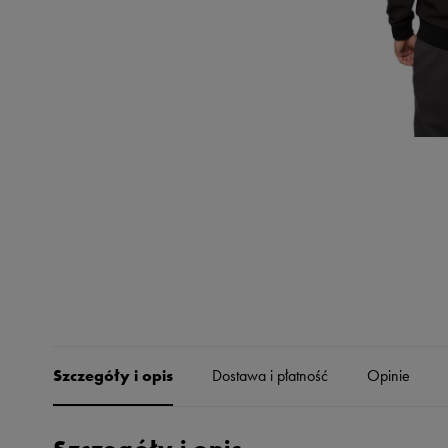
Skechers
Timberland
Umbro
Under Armour
Up8
U.S. Polo ASSN.
Vans
Szczegóły i opis
Dostawa i płatność
Opinie