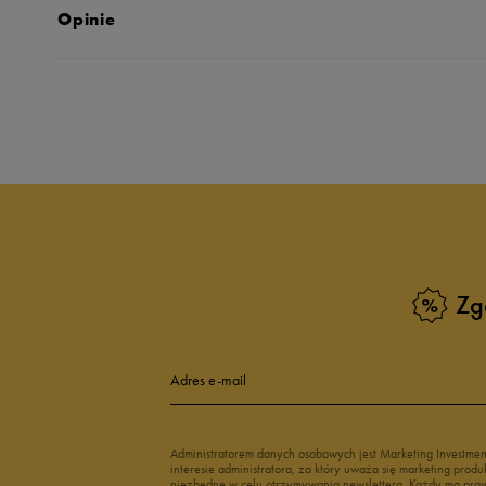
Opinie
Produkt nie posia
Zg
Adres e-mail
Administratorem danych osobowych jest Marketing Investme
interesie administratora, za który uważa się marketing pro
niezbędne w celu otrzymywania newslettera. Każdy ma prawo