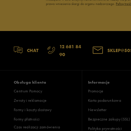
prawo wniesienia skargi do organu nadzorczego.
Pełną treś
12 681 84
CHAT
SKLEP@50
90
Obsługa klienta
Informacje
Centrum Pomocy
Promocje
Zwroty i reklamacje
Karta podarunkowa
Formy i koszty dostawy
Newsletter
Formy płatności
Bezpieczne zakupy (SSL)
Czas realizacji zamówienia
Polityka prywatności