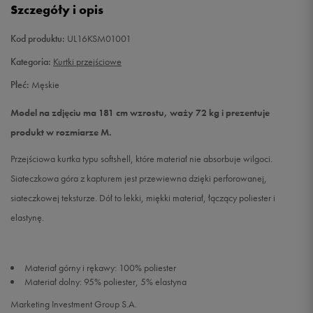
Szczegóły i opis
XXL
Powiadom o dostępności
Kod produktu:
UL16KSM01001
Kategoria:
Kurtki przejściowe
Płeć:
Męskie
Model na zdjęciu ma 181 cm wzrostu, waży 72 kg i prezentuje
produkt w rozmiarze M.
Przejściowa kurtka typu softshell, które materiał nie absorbuje wilgoci.
Siateczkowa góra z kapturem jest przewiewna dzięki perforowanej,
siateczkowej teksturze. Dół to lekki, miękki materiał, łączący poliester i
elastynę.
Materiał górny i rękawy: 100% poliester
Materiał dolny: 95% poliester, 5% elastyna
Marketing Investment Group S.A.