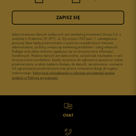
ZAPISZ SIĘ
Administratorem danych osobowych jest Marketing Investment Group S.A. z
siedzibą w Krakowie (31-871), os. Dywizjonu 303 paw. 1, udostępnione
powyżej dane będą przetwarzane w prawnie uzasadnionym interesie
administratora, za który uważa się marketing produktów i usług własnych.
Podając swój adres mailowy zgadzasz się na otrzymywanie informacji
handlowych. Podanie danych jest dobrowolne, aczkolwiek niezbędne w celu
otrzymywania newslettera. Każdy ma prawo do zgłoszenia sprzeciwu wobec
przetwarzania, a także żądania dostępu do danych, sprostowania, usunięcia
lub ograniczenia przetwarzania oraz prawo wniesienia skargi do organu
nadzorczego.
Pełną treść oświadczenia o ochronie prywatności można
znaleźć w Polityce prywatności.
CHAT