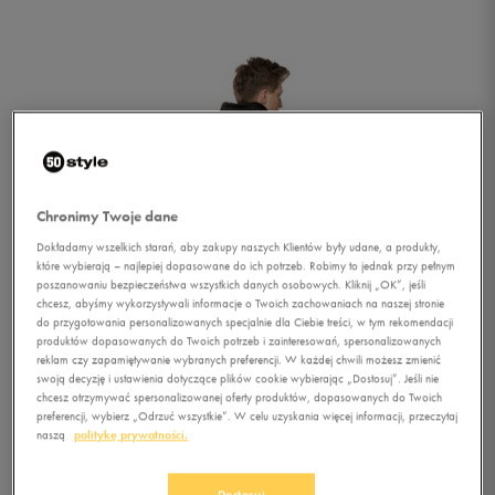
Chronimy Twoje dane
Dokładamy wszelkich starań, aby zakupy naszych Klientów były udane, a produkty,
które wybierają – najlepiej dopasowane do ich potrzeb. Robimy to jednak przy pełnym
poszanowaniu bezpieczeństwa wszystkich danych osobowych. Kliknij „OK”, jeśli
chcesz, abyśmy wykorzystywali informacje o Twoich zachowaniach na naszej stronie
do przygotowania personalizowanych specjalnie dla Ciebie treści, w tym rekomendacji
1/1
produktów dopasowanych do Twoich potrzeb i zainteresowań, spersonalizowanych
reklam czy zapamiętywanie wybranych preferencji. W każdej chwili możesz zmienić
swoją decyzję i ustawienia dotyczące plików cookie wybierając „Dostosuj”. Jeśli nie
chcesz otrzymywać spersonalizowanej oferty produktów, dopasowanych do Twoich
preferencji, wybierz „Odrzuć wszystkie”. W celu uzyskania więcej informacji, przeczytaj
naszą
politykę prywatności.
UMBRO SOFTSHELL
Dostosuj