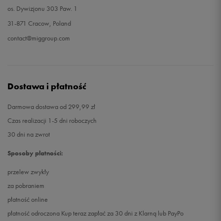
os. Dywizjonu 303 Paw. 1
31-871 Cracow, Poland
contact@miggroup.com
Dostawa i płatność
Darmowa dostawa od 299,99 zł
Czas realizacji 1-5 dni roboczych
30 dni na zwrot
Sposoby płatności:
przelew zwykły
za pobraniem
płatność online
płatność odroczona Kup teraz zapłać za 30 dni z Klarną lub PayPo