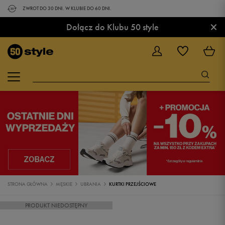
ZWROT DO 30 DNI. W KLUBIE DO 60 DNI.
×
Dołącz do Klubu 50 style
STRONA GŁÓWNA
MĘSKIE
UBRANIA
KURTKI PRZEJŚCIOWE
PRODUKT NIEDOSTĘPNY