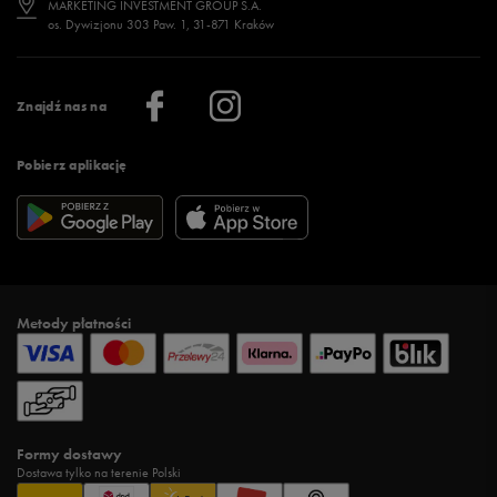
MARKETING INVESTMENT GROUP S.A.
os. Dywizjonu 303 Paw. 1, 31-871 Kraków
Więcej >
Klub 50 style
Regulamin sklepu 50 style
Praca
Regulamin aplikacji 50 style
Informacje o firmie
Więcej regulaminów >
Znajdź nas na
Pobierz aplikację
Metody płatności
Formy dostawy
Dostawa tylko na terenie Polski