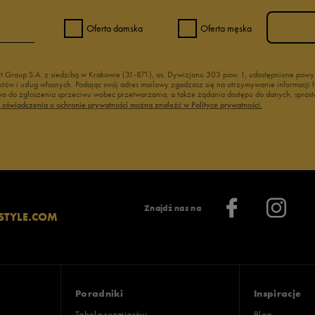
Oferta damska
Oferta męska
nt Group S.A. z siedzibą w Krakowie (31-871), os. Dywizjonu 303 paw. 1, udostępnione po
duktów i usług własnych. Podając swój adres mailowy zgadzasz się na otrzymywanie informacj
 do zgłoszenia sprzeciwu wobec przetwarzania, a także żądania dostępu do danych, sprost
ć oświadczenia o ochronie prywatności można znaleźć w Polityce prywatności.
Znajdź nas na
STYLE.COM
Poradniki
Inspiracje
Tabela rozmiarów
Blog