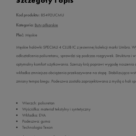
Szczegóły i opis
Kod produktu:
85492UCMU
Kategoria:
Buty piłkarskie
Płeć:
Męskie
Męskie halówki SPECIALI 4 CLUB IC z jesiennej kolekcji marki Umbro. W
odkształcenia poliuretanu, sprawdzi się podczas rozgrywek. Struktura i w
optymalny komfort użytkowania. Szerszy krój poprawi wygodę noszenia 
wkładka zmniejsza obciążenia przekazywane na stopę. Stabilizująca wst
zmiany tempa biegu. Podeszwa została zaprojektowana z myślą o hali sp
Wierzch: poliuretan
Wyściółka: materiał tekstylny i syntetyczny
Wkładka: EVA
Podeszwa: guma
Technologia Texon