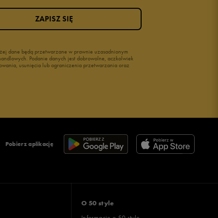
ZAPISZ SIĘ
wyżej dane będą przetwarzane w prawnie uzasadnionym
i handlowych. Podanie danych jest dobrowolne, aczkolwiek
owania, usunięcia lub ograniczenia przetwarzania oraz
Pobierz aplikację
O 50 style
Informacje o 50 style