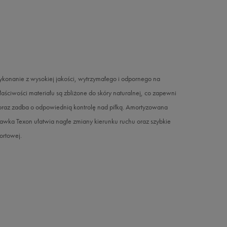
ykonanie z wysokiej jakości, wytrzymałego i odpornego na
łaściwości materiału są zbliżone do skóry naturalnej, co zapewni
oraz zadba o odpowiednią kontrolę nad piłką. Amortyzowana
awka Texon ułatwia nagłe zmiany kierunku ruchu oraz szybkie
ortowej.