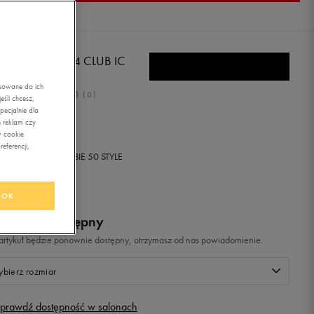
RO SPECIALI 4 CLUB IC
asowane do ich
0.0
(
0
)
śli chcesz,
ecjalnie dla
,99
zł
z Vat
 reklam czy
w cookie
eferencji,
+ 200 PKT W
KLUBIE 50 STYLE
OK
odukt niedostępny
i artykuł będzie ponownie dostępny, otrzymasz od nas powiadomienie.
bierz rozmiar
prawdź dostępność w salonach
Rozmiary EU
Rozmiary US