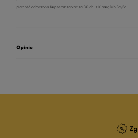
płatność odroczona Kup teraz zapłać za 30 dni z Klarną lub PayPo
Opinie
Produkt nie posia
Zg