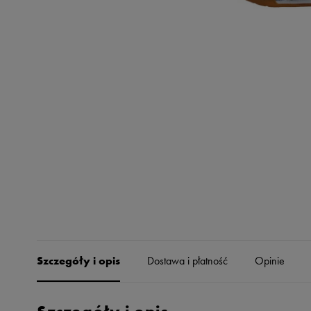
Skechers
Timberland
Umbro
Under Armour
Up8
U.S. Polo ASSN.
Vans
Szczegóły i opis
Dostawa i płatność
Opinie