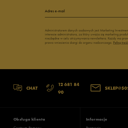
Adres e-mail
Administratorem danych osobowych jest Marketing Investme
interesie administratora, za który uważa się marketing pro
niezbędne w celu otrzymywania newslettera. Każdy ma prawo
prawo wniesienia skargi do organu nadzorczego.
Pełną treś
12 681 84
CHAT
SKLEP@50
90
Obsługa klienta
Informacje
Centrum Pomocy
Promocje