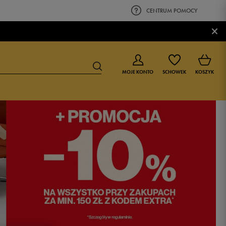
CENTRUM POMOCY
×
MOJE KONTO
SCHOWEK
KOSZYK
BUTY DLA CHŁOPCA
BUTY DLA DZIEWCZYNKI
0-4 lat
0-4 lat
4-8 lat
4-8 lat
9-16 lat
9-16 lat