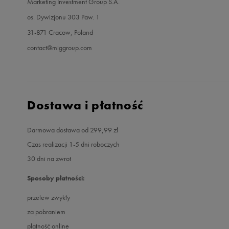
Marketing Investment Group S.A.
os. Dywizjonu 303 Paw. 1
31-871 Cracow, Poland
contact@miggroup.com
Dostawa i płatność
Darmowa dostawa od 299,99 zł
Czas realizacji 1-5 dni roboczych
30 dni na zwrot
Sposoby płatności:
przelew zwykły
za pobraniem
płatność online